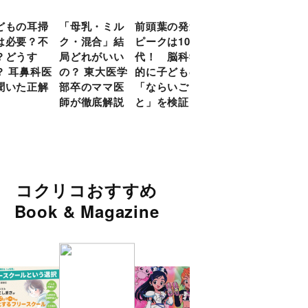
どもの耳掃
「母乳・ミル
前頭葉の発達
約９割のママ
現役
は必要？不
ク・混合」結
ピークは10
が「つら
談員
？どうす
局どれがいい
代！ 脳科学
い！」と回
に偏
？ 耳鼻科医
の？ 東大医学
的に子どもの
答 「読み聞
い」
聞いた正解
部卒のママ医
「ならいご
かせ」を楽し
由
師が徹底解説
と」を検証
くするアイデ
ア９選
コクリコおすすめ
Book & Magazine