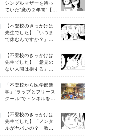
シングルマザーを待っ
ていた“魔の２年間”【後
編】
【不登校のきっかけは
先生でした】「いつま
で休むんですか？」追
い詰められる母と息子
《第６話》
【不登校のきっかけは
先生でした】「意見の
ない人間は損する」担
任の一言が苦しみに…
《第１話》
「不登校から医学部進
学」“ラップとフリース
クール”でトンネルを脱
して高校受験へ〔元野
球少年の実話〕
【不登校のきっかけは
先生でした】「メンタ
ルがヤバいの？」教室
で始まった悪ふざけ