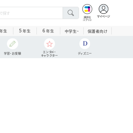
マイページ
講談社
コクリコ
5
6
年生
年生
年生
中学生~
保護者向け
エンタメ・
学習・お受験
ディズニー
キャラクター