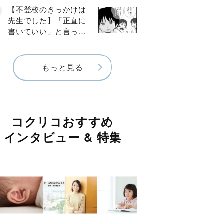
《第３話》
【不登校のきっかけは
先生でした】「正直に
書いていい」と言った
のに…信じた言葉は噓
だった《第４話》
もっと見る
コクリコおすすめ
インタビュー & 特集