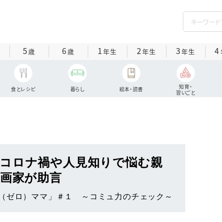
5
6
1
2
3
4
歳
歳
年生
年生
年生
知育・
食とレシピ
暮らし
絵本・読書
習いごと
コロナ禍や人見知りで悩む親
漫画家が助言
（ゼロ）ママ」＃１ ～コミュ力のチェック～