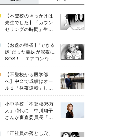
【不登校のきっかけは
先生でした】「カウン
セリングの時間」生徒
の情報をバラしたの
は…《第２話》
【お盆の帰省】“できる
嫁“だった義妹が深夜に
SOS！ エアコンな
し・肉禁止の義実家ル
ールに変化が…〈後
【不登校から医学部
編〉
へ】中２で成績はオー
ル１「昼夜逆転」した
わが子を”夜遊び”に連れ
出した母の気づき
小中学校「不登校35万
人」時代に 中川翔子
さんが審査委員長「不
登校生動画甲子園
2026」が開催
「正社員の落とし穴」