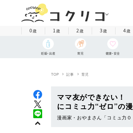
0
1
2
3
4
歳
歳
歳
歳
歳
妊娠・出産
育児
健康・安全
TOP
記事
育児
ママ友ができない！ 
にコミュ力“ゼロ”の
漫画家・おやまさん「コミュ力０