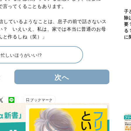
で言ってくることもあります。
子
除
発信しているようなことは、息子の前で話さないス
要
い？ いえいえ、私は、家では本当に普通のお母
る
んと作るしね（笑）」
に
忙しいほうがいい!?
2
次へ
ブックマーク