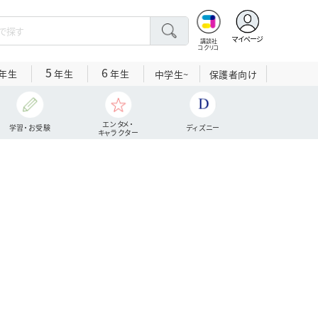
マイページ
講談社
コクリコ
5
6
年生
年生
年生
中学生~
保護者向け
エンタメ・
学習・お受験
ディズニー
キャラクター