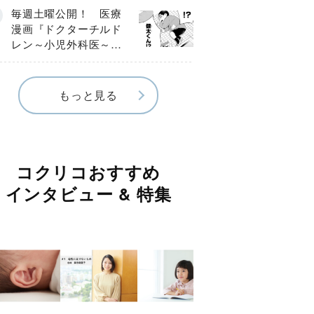
編】
毎週土曜公開！ 医療
漫画『ドクターチルド
レン～小児外科医～』
【Episode.４】
もっと見る
コクリコおすすめ
インタビュー & 特集