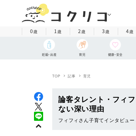
0
1
2
3
4
歳
歳
歳
歳
歳
妊娠・出産
育児
健康・安全
TOP
記事
育児
論客タレント・フィフ
ない深い理由
フィフィさん子育てインタビュー