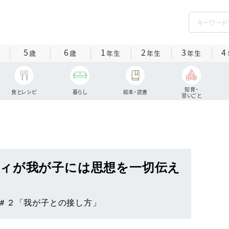
5
6
1
2
3
4
歳
歳
年生
年生
年生
知育・
食とレシピ
暮らし
絵本・読書
習いごと
ィが我が子には思想を一切伝え
＃２「我が子との接し方」