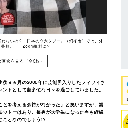
言わないの？ 日本の９大タブー』（幻冬舎）では、外
く指摘。 Zoom取材にて
の画像を見る（全3枚）
後８ヵ月の2005年に芸能界入りしたフィフィさ
レントとして超多忙な日々を過ごしていました。
ことを考える余裕がなかった」と笑いますが、親
モットーはあり、長男が大学生になった今も継続
ことなのでしょう!?