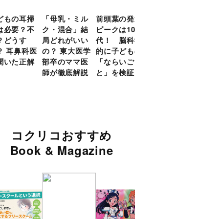
どもの耳掃
「母乳・ミル
前頭葉の発達
約９割のママ
現役
は必要？不
ク・混合」結
ピークは10
が「つら
談員
？どうす
局どれがいい
代！ 脳科学
い！」と回
に偏
？ 耳鼻科医
の？ 東大医学
的に子どもの
答 「読み聞
い」
聞いた正解
部卒のママ医
「ならいご
かせ」を楽し
由
師が徹底解説
と」を検証
くするアイデ
ア９選
コクリコおすすめ
Book & Magazine