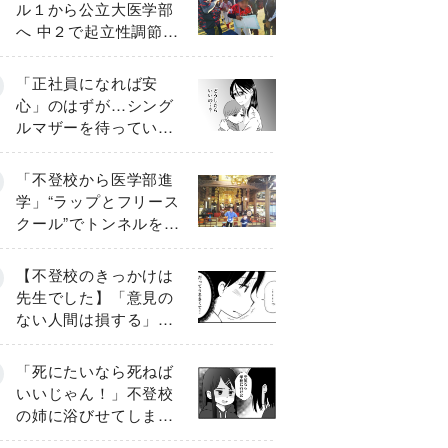
ル１から公立大医学部
へ 中２で起立性調節障
害「治るまで３年」の
診断 そのとき母は
「正社員になれば安
心」のはずが…シング
ルマザーを待ってい
た“魔の２年間”【前編】
「不登校から医学部進
学」“ラップとフリース
クール”でトンネルを脱
して高校受験へ〔元野
球少年の実話〕
【不登校のきっかけは
先生でした】「意見の
ない人間は損する」担
任の一言が苦しみに…
《第１話》
「死にたいなら死ねば
いいじゃん！」不登校
の姉に浴びせてしまっ
た言葉【番外編・後