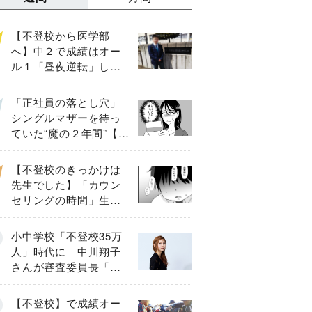
【不登校から医学部
へ】中２で成績はオー
ル１「昼夜逆転」した
わが子を”夜遊び”に連れ
出した母の気づき
「正社員の落とし穴」
シングルマザーを待っ
ていた“魔の２年間”【後
編】
【不登校のきっかけは
先生でした】「カウン
セリングの時間」生徒
の情報をバラしたの
は…《第２話》
小中学校「不登校35万
人」時代に 中川翔子
さんが審査委員長「不
登校生動画甲子園
2026」が開催
【不登校】で成績オー