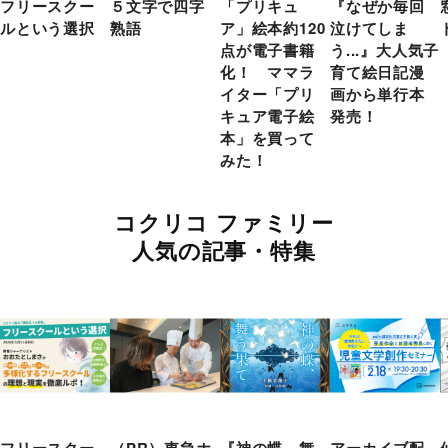
フリースクー
５文字で四字
「プリキュ
『なぜか毎回
ルという選択
熟語
ア」絵本約120
泣けてしま
点が電子書籍
う...』大人気子
化！ ママラ
育て絵日記漫
イター「プリ
画から単行本
キュア電子絵
発売！
本」を買って
みた！
コクリコ ファミリー
人気の記事・特集
フリースクー
（PR）東急ホ
『神の蝶、舞
アーカイブ配