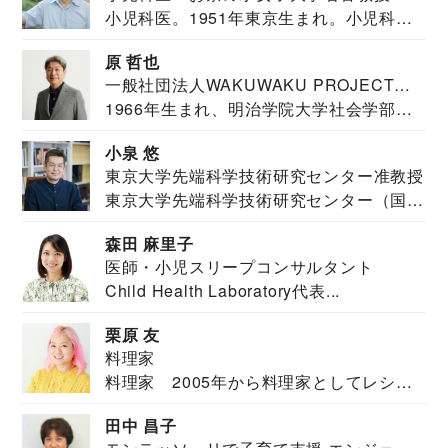
小児科医。1951年東京生まれ。小児科
医。東京大学...
原 哲也
一般社団法人WAKUWAKU PROJECT
1966年生まれ、明治学院大学社会学部福
JAPAN代表・言語聴覚士・社会福祉士
祉学科卒業...
小泉 悠
東京大学先端科学技術研究センター准教授
東京大学先端科学技術研究センター（国際
安全保障構想...
森田 麻里子
医師・小児スリープコンサルタント
Child Health Laboratory代表...
栗原 友
料理家
料理家 2005年から料理家としてレシピ
を紹介。東...
田中 昌子