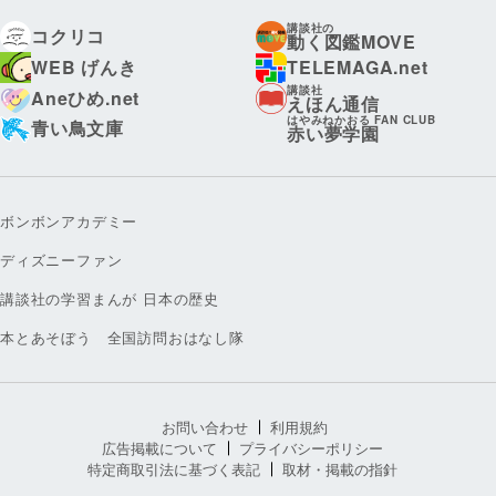
講談社の
コクリコ
動く図鑑MOVE
WEB げんき
TELEMAGA.net
講談社
Aneひめ.net
えほん通信
はやみねかおる FAN CLUB
青い鳥文庫
赤い夢学園
ボンボンアカデミー
ディズニーファン
講談社の学習まんが 日本の歴史
本とあそぼう 全国訪問おはなし隊
お問い合わせ
利用規約
広告掲載について
プライバシーポリシー
特定商取引法に基づく表記
取材・掲載の指針