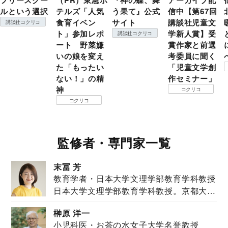
ルという選択
テルズ「人気
う果て』公式
信中【第67回
食育イベン
サイト
講談社児童文
講談社コクリコ
ト」参加レポ
学新人賞】受
講談社コクリコ
ート 野菜嫌
賞作家と前選
いの娘を変え
考委員に聞く
た「もったい
「児童文学創
ない！」の精
作セミナー」
神
コクリコ
コクリコ
監修者・専門家一覧
末冨 芳
教育学者・日本大学文理学部教育学科教授
日本大学文理学部教育学科教授。京都大学
教育学部卒業...
榊原 洋一
小児科医・お茶の水女子大学名誉教授