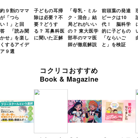
約９割のママ
子どもの耳掃
「母乳・ミル
前頭葉の発達
が「つら
除は必要？不
ク・混合」結
ピークは10
い！」と回
要？どうす
局どれがいい
代！ 脳科学
答 「読み聞
る？ 耳鼻科医
の？ 東大医学
的に子どもの
かせ」を楽し
に聞いた正解
部卒のママ医
「ならいご
くするアイデ
師が徹底解説
と」を検証
ア９選
コクリコおすすめ
Book & Magazine