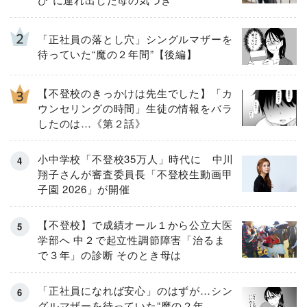
「正社員の落とし穴」シングルマザーを
待っていた“魔の２年間”【後編】
【不登校のきっかけは先生でした】「カ
ウンセリングの時間」生徒の情報をバラ
したのは…《第２話》
小中学校「不登校35万人」時代に 中川
翔子さんが審査委員長「不登校生動画甲
子園 2026」が開催
【不登校】で成績オール１から公立大医
学部へ 中２で起立性調節障害「治るま
で３年」の診断 そのとき母は
「正社員になれば安心」のはずが…シン
グルマザーを待っていた“魔の２年