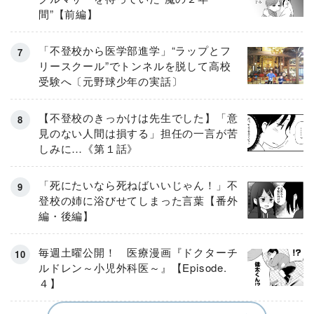
間”【前編】
「不登校から医学部進学」“ラップとフ
リースクール”でトンネルを脱して高校
受験へ〔元野球少年の実話〕
【不登校のきっかけは先生でした】「意
見のない人間は損する」担任の一言が苦
しみに…《第１話》
「死にたいなら死ねばいいじゃん！」不
登校の姉に浴びせてしまった言葉【番外
編・後編】
毎週土曜公開！ 医療漫画『ドクターチ
ルドレン～小児外科医～』【Episode.
４】