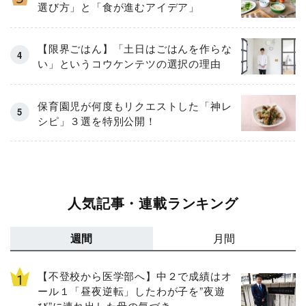
選び方」と「食が進むアイデア」
【限界ごはん】「土日はごはんを作らな
い」というコウケンテツの選択の理由
保育園児が何度もリクエストした「神レ
シピ」３選を特別公開！
人気記事・連載ランキング
週間
月間
【不登校から医学部へ】中２で成績はオ
ール１「昼夜逆転」したわが子を”夜遊
び”に連れ出した母の気づき