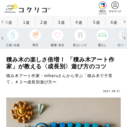
マイページ
講談社
コクリコ
0
1
2
3
4
5
6
歳
歳
歳
歳
歳
歳
歳
妊娠・出産
育児
健康・安全
食とレシピ
暮らし
絵本・
積み木の楽しさ倍増！ 「積み木アート作
家」が教える〈成長別〉遊び方のコツ
積み木アート作家・miharuさんから学ぶ「積み木で子育
て」＃２〜成長別遊び方〜
2021.08.21