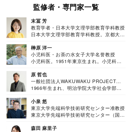
監修者・専門家一覧
末冨 芳
教育学者・日本大学文理学部教育学科教授
日本大学文理学部教育学科教授。京都大学
教育学部卒業...
榊原 洋一
小児科医・お茶の水女子大学名誉教授
小児科医。1951年東京生まれ。小児科
医。東京大学...
原 哲也
一般社団法人WAKUWAKU PROJECT
1966年生まれ、明治学院大学社会学部福
JAPAN代表・言語聴覚士・社会福祉士
祉学科卒業...
小泉 悠
東京大学先端科学技術研究センター准教授
東京大学先端科学技術研究センター（国際
安全保障構想...
森田 麻里子