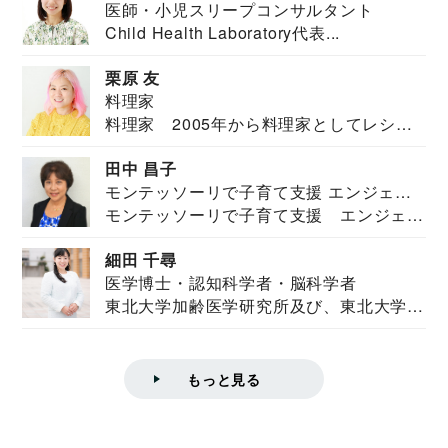
医師・小児スリープコンサルタント
Child Health Laboratory代表...
栗原 友
料理家
料理家 2005年から料理家としてレシピ
を紹介。東...
田中 昌子
モンテッソーリで子育て支援 エンジェル
モンテッソーリで子育て支援 エンジェル
ズハウス研究所所長
ズハウス研究...
細田 千尋
医学博士・認知科学者・脳科学者
東北大学加齢医学研究所及び、東北大学大
学院情報科学...
もっと見る