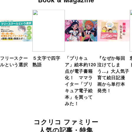
フリースクー
５文字で四字
「プリキュ
『なぜか毎回
ルという選択
熟語
ア」絵本約120
泣けてしま
点が電子書籍
う...』大人気子
化！ ママラ
育て絵日記漫
イター「プリ
画から単行本
キュア電子絵
発売！
本」を買って
みた！
コクリコ ファミリー
人気の記事・特集