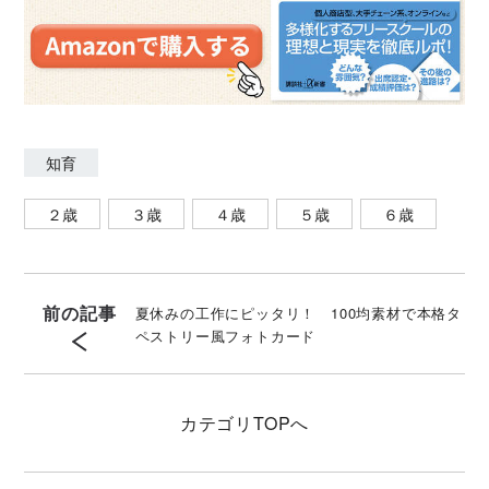
知育
２歳
３歳
４歳
５歳
６歳
前の記事
夏休みの工作にピッタリ！ 100均素材で本格タ
ペストリー風フォトカード
カテゴリ
TOPへ