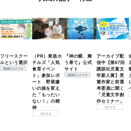
フリースクー
（PR）東急ホ
『神の蝶、舞
アーカイブ配
ルという選択
テルズ「人気
う果て』公式
信中【第67回
食育イベン
サイト
講談社児童文
講談社コクリコ
ト」参加レポ
学新人賞】受
講談社コクリコ
ート 野菜嫌
賞作家と前選
いの娘を変え
考委員に聞く
た「もったい
「児童文学創
ない！」の精
作セミナー」
神
コクリコ
コクリコ