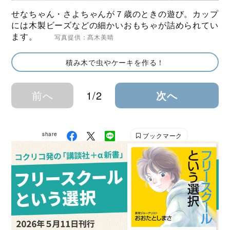
せなちゃん・さよちゃんが７歳のときの遊び。カップ
には木製ビーズなどの細かいおもちゃが詰められてい
ます。
写真提供：髙木美晴
積み木で虫やケーキを作る！
前へ
1/2
次へ
share
ブックマーク