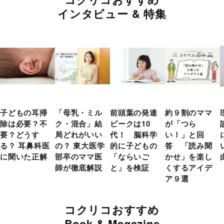
インタビュー & 特集
子どもの耳掃
「母乳・ミル
前頭葉の発達
約９割のママ
除は必要？不
ク・混合」結
ピークは10
が「つら
要？どうす
局どれがいい
代！ 脳科学
い！」と回
る？ 耳鼻科医
の？ 東大医学
的に子どもの
答 「読み聞
に聞いた正解
部卒のママ医
「ならいご
かせ」を楽し
師が徹底解説
と」を検証
くするアイデ
ア９選
コクリコおすすめ
Book & Magazine