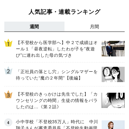
人気記事・連載ランキング
週間
月間
【不登校から医学部へ】中２で成績はオ
ール１「昼夜逆転」したわが子を”夜遊
び”に連れ出した母の気づき
「正社員の落とし穴」シングルマザーを
待っていた“魔の２年間”【後編】
【不登校のきっかけは先生でした】「カ
ウンセリングの時間」生徒の情報をバラ
したのは…《第２話》
小中学校「不登校35万人」時代に 中川
翔子さんが審査委員長「不登校生動画甲