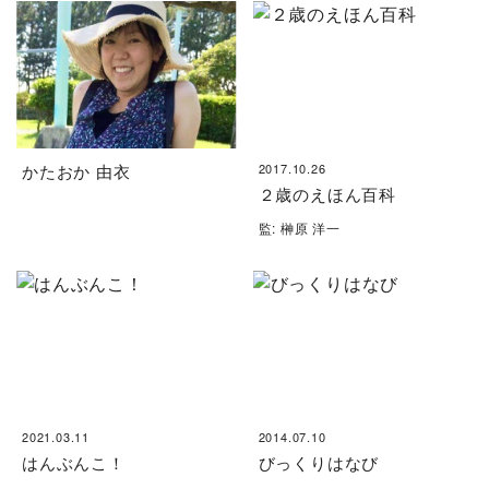
かたおか 由衣
2017.10.26
２歳のえほん百科
監: 榊原 洋一
2021.03.11
2014.07.10
はんぶんこ！
びっくりはなび