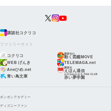
講談社コクリコ
ファミリーサイト
講談社の
コクリコ
動く図鑑MOVE
WEB げんき
TELEMAGA.net
講談社
Aneひめ.net
えほん通信
はやみねかおる FAN CLUB
青い鳥文庫
赤い夢学園
ボンボンアカデミー
ディズニーファン