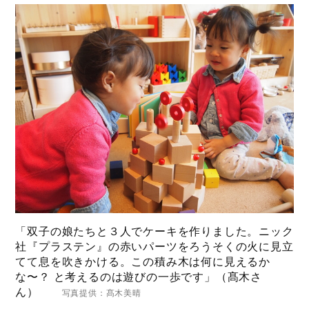
「双子の娘たちと３人でケーキを作りました。ニック
社『プラステン』の赤いパーツをろうそくの火に見立
てて息を吹きかける。この積み木は何に見えるか
な〜？ と考えるのは遊びの一歩です」（髙木さ
ん）
写真提供：髙木美晴