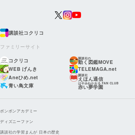
講談社コクリコ
ファミリーサイト
講談社の
コクリコ
動く図鑑MOVE
WEB げんき
TELEMAGA.net
講談社
Aneひめ.net
えほん通信
はやみねかおる FAN CLUB
青い鳥文庫
赤い夢学園
ボンボンアカデミー
ディズニーファン
講談社の学習まんが 日本の歴史