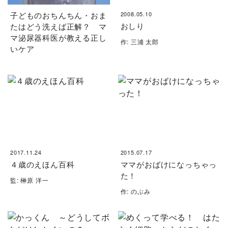
子どものおちんちん・おま
2008.05.10
おしり
たはどう洗えば正解？ マ
マ泌尿器科医が教える正し
作: 三浦 太郎
いケア
2017.11.24
2015.07.17
４歳のえほん百科
ママがおばけになっちゃっ
た！
監: 榊原 洋一
作: のぶみ