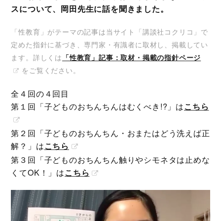
スについて、岡田先生に話を聞きました。
「性教育」がテーマの記事は当サイト「講談社コクリコ」で
定めた指針に基づき、専門家・有識者に取材し、掲載してい
ます。詳しくは
「性教育」記事：取材・掲載の指針ページ
をご覧ください。
全４回の４回目
第１回「子どものおちんちんはむくべき!?」は
こちら
第２回「子どものおちんちん・おまたはどう洗えば正
解？」は
こちら
第３回「子どものおちんちん触りやシモネタは止めな
くてOK！」は
こちら