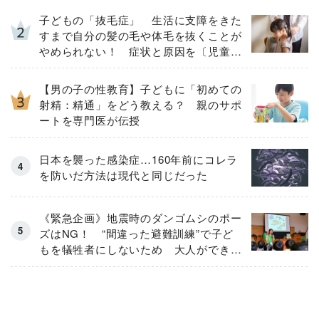
子どもの「抜毛症」 生活に支障をきた
すまで自分の髪の毛や体毛を抜くことが
やめられない！ 症状と原因を〔児童精
神科医が解説〕
【男の子の性教育】子どもに「初めての
射精：精通」をどう教える？ 親のサポ
ートを専門医が伝授
日本を襲った感染症…160年前にコレラ
を防いだ方法は現代と同じだった
《緊急企画》地震時のダンゴムシのポー
ズはNG！ “間違った避難訓練”で子ど
もを犠牲者にしないため 大人ができる
こととは？