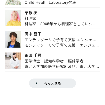
Child Health Laboratory代表...
栗原 友
料理家
料理家 2005年から料理家としてレシピ
を紹介。東...
田中 昌子
モンテッソーリで子育て支援 エンジェル
モンテッソーリで子育て支援 エンジェル
ズハウス研究所所長
ズハウス研究...
細田 千尋
医学博士・認知科学者・脳科学者
東北大学加齢医学研究所及び、東北大学大
学院情報科学...
もっと見る