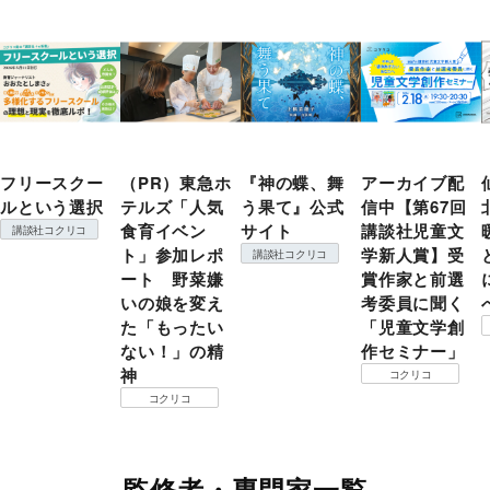
フリースクー
（PR）東急ホ
『神の蝶、舞
アーカイブ配
ルという選択
テルズ「人気
う果て』公式
信中【第67回
食育イベン
サイト
講談社児童文
講談社コクリコ
ト」参加レポ
学新人賞】受
講談社コクリコ
ート 野菜嫌
賞作家と前選
いの娘を変え
考委員に聞く
た「もったい
「児童文学創
ない！」の精
作セミナー」
神
コクリコ
コクリコ
監修者・専門家一覧