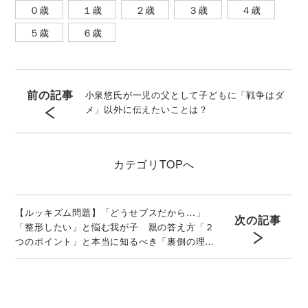
０歳
１歳
２歳
３歳
４歳
５歳
６歳
前の記事
小泉悠氏が一児の父として子どもに「戦争はダ
メ」以外に伝えたいことは？
カテゴリ
TOPへ
【ルッキズム問題】「どうせブスだから…」
次の記事
「整形したい」と悩む我が子 親の答え方「２
つのポイント」と本当に知るべき「裏側の理
由」