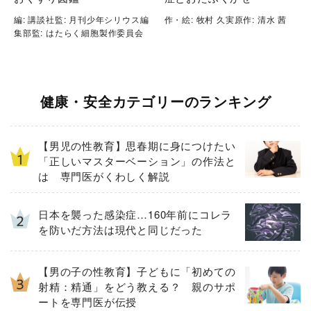
編: 講談社監: 月刊少年シリウス編
作・絵: 牧村 久実原作: 清水 茜
集部監: はたらく細胞製作委員会
健康・安全カテゴリーのランキング
【男児の性教育】思春期に身につけたい
「正しいマスターベーション」の作法と
は 専門医がくわしく解説
日本を襲った感染症…160年前にコレラ
を防いだ方法は現代と同じだった
【男の子の性教育】子どもに「初めての
射精：精通」をどう教える？ 親のサポ
ートを専門医が伝授