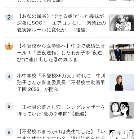
【お盆の帰省】“できる嫁“だった義妹が
深夜にSOS！ エアコンなし・肉禁止の
義実家ルールに変化が…〈後編〉
【不登校から医学部へ】中２で成績はオ
ール１「昼夜逆転」したわが子を”夜遊
び”に連れ出した母の気づき
小中学校「不登校35万人」時代に 中川
翔子さんが審査委員長「不登校生動画甲
子園 2026」が開催
「正社員の落とし穴」シングルマザーを
待っていた“魔の２年間”【後編】
【不登校のきっかけは先生でした】「い
つまで休むんですか？」追い詰められる