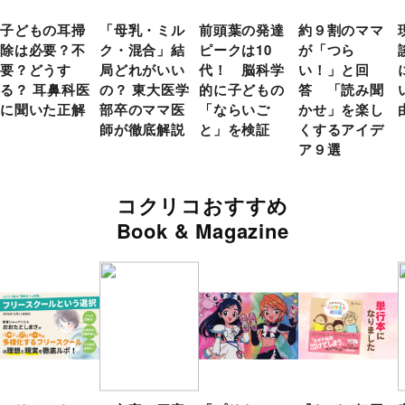
子どもの耳掃
「母乳・ミル
前頭葉の発達
約９割のママ
除は必要？不
ク・混合」結
ピークは10
が「つら
要？どうす
局どれがいい
代！ 脳科学
い！」と回
る？ 耳鼻科医
の？ 東大医学
的に子どもの
答 「読み聞
に聞いた正解
部卒のママ医
「ならいご
かせ」を楽し
師が徹底解説
と」を検証
くするアイデ
ア９選
コクリコおすすめ
Book & Magazine