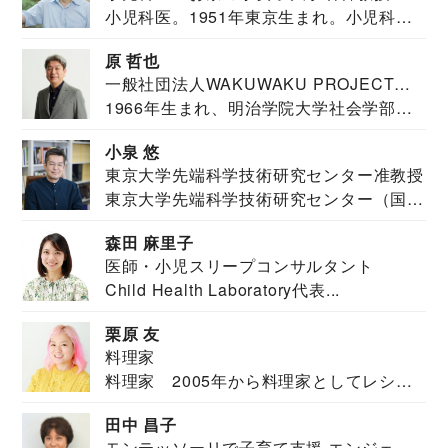
小児科医。1951年東京生まれ。小児科
医。東京大学...
原 哲也
一般社団法人WAKUWAKU PROJECT
1966年生まれ、明治学院大学社会学部福
JAPAN代表・言語聴覚士・社会福祉士
祉学科卒業...
小泉 悠
東京大学先端科学技術研究センター准教授
東京大学先端科学技術研究センター（国際
安全保障構想...
森田 麻里子
医師・小児スリープコンサルタント
Child Health Laboratory代表...
栗原 友
料理家
料理家 2005年から料理家としてレシピ
を紹介。東...
田中 昌子
モンテッソーリで子育て支援 エンジェル