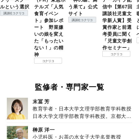
ルという選択
テルズ「人気
う果て』公式
信中【第67回
食育イベン
サイト
講談社児童文
講談社コクリコ
ト」参加レポ
学新人賞】受
講談社コクリコ
ート 野菜嫌
賞作家と前選
いの娘を変え
考委員に聞く
た「もったい
「児童文学創
ない！」の精
作セミナー」
神
コクリコ
コクリコ
監修者・専門家一覧
末冨 芳
教育学者・日本大学文理学部教育学科教授
日本大学文理学部教育学科教授。京都大学
教育学部卒業...
榊原 洋一
小児科医・お茶の水女子大学名誉教授