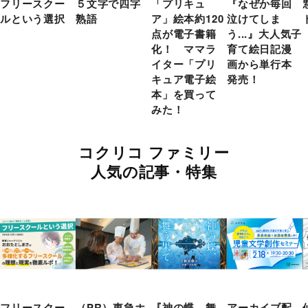
フリースクー
５文字で四字
「プリキュ
『なぜか毎回
ルという選択
熟語
ア」絵本約120
泣けてしま
点が電子書籍
う...』大人気子
化！ ママラ
育て絵日記漫
イター「プリ
画から単行本
キュア電子絵
発売！
本」を買って
みた！
コクリコ ファミリー
人気の記事・特集
フリースクー
（PR）東急ホ
『神の蝶、舞
アーカイブ配