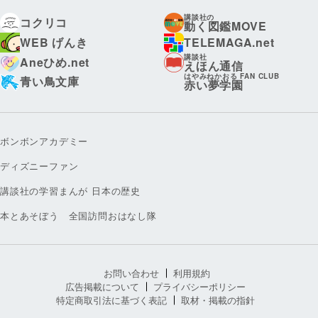
講談社の
コクリコ
動く図鑑MOVE
WEB げんき
TELEMAGA.net
講談社
Aneひめ.net
えほん通信
はやみねかおる FAN CLUB
青い鳥文庫
赤い夢学園
ボンボンアカデミー
ディズニーファン
講談社の学習まんが 日本の歴史
本とあそぼう 全国訪問おはなし隊
お問い合わせ
利用規約
広告掲載について
プライバシーポリシー
特定商取引法に基づく表記
取材・掲載の指針