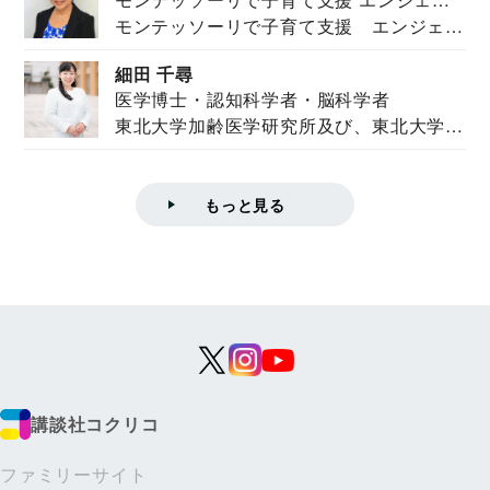
モンテッソーリで子育て支援 エンジェル
ズハウス研究所所長
ズハウス研究...
細田 千尋
医学博士・認知科学者・脳科学者
東北大学加齢医学研究所及び、東北大学大
学院情報科学...
もっと見る
講談社コクリコ
ファミリーサイト