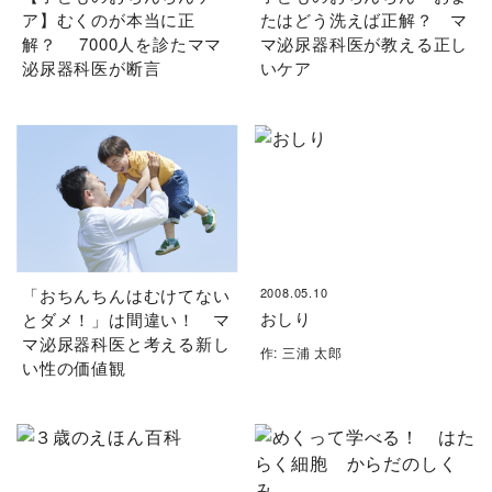
ア】むくのが本当に正
たはどう洗えば正解？ マ
解？ 7000人を診たママ
マ泌尿器科医が教える正し
泌尿器科医が断言
いケア
「おちんちんはむけてない
2008.05.10
おしり
とダメ！」は間違い！ マ
マ泌尿器科医と考える新し
作: 三浦 太郎
い性の価値観