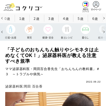
マイページ
講談社
コクリコ
0
1
2
3
4
5
6
歳
歳
歳
歳
歳
歳
歳
妊娠・出産
育児
健康・安全
食とレシピ
暮らし
絵本・
「子どものおちんちん触りやシモネタは止
めなくてOK！」泌尿器科医が教える注意
すべき規準
ママ泌尿器科医・岡田百合香先生「おちんちんの教科書」＃
３ ～トラブルや病気～
2022.09.22
泌尿器科医:
岡田 百合香