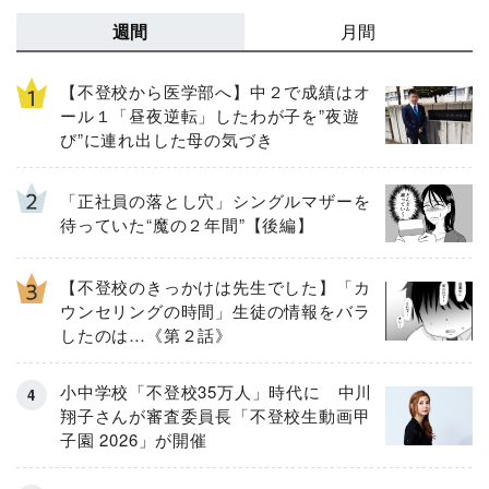
週間
月間
【不登校から医学部へ】中２で成績はオ
ール１「昼夜逆転」したわが子を”夜遊
び”に連れ出した母の気づき
「正社員の落とし穴」シングルマザーを
待っていた“魔の２年間”【後編】
【不登校のきっかけは先生でした】「カ
ウンセリングの時間」生徒の情報をバラ
したのは…《第２話》
小中学校「不登校35万人」時代に 中川
翔子さんが審査委員長「不登校生動画甲
子園 2026」が開催