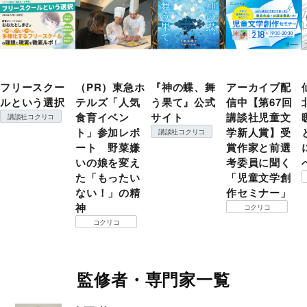
フリースクー
（PR）東急ホ
『神の蝶、舞
アーカイブ配
ルという選択
テルズ「人気
う果て』公式
信中【第67回
食育イベン
サイト
講談社児童文
講談社コクリコ
ト」参加レポ
学新人賞】受
講談社コクリコ
ート 野菜嫌
賞作家と前選
いの娘を変え
考委員に聞く
た「もったい
「児童文学創
ない！」の精
作セミナー」
神
コクリコ
コクリコ
監修者・専門家一覧