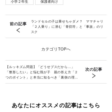
小学２年生
保護者向け
ランドセルの子は乗せちゃダメ？ ママチャリ
前の記事
「２人乗り」に潜む「青切符」と「事故」のリ
スク
カテゴリ
TOPへ
【ルッキズム問題】「どうせブスだから…」
次の記事
「整形したい」と悩む我が子 親の答え方「２
つのポイント」と本当に知るべき「裏側の理
由」
あなたにオススメの記事はこちら