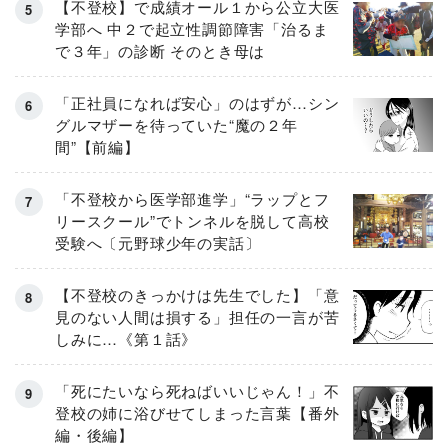
【不登校】で成績オール１から公立大医
学部へ 中２で起立性調節障害「治るま
で３年」の診断 そのとき母は
「正社員になれば安心」のはずが…シン
グルマザーを待っていた“魔の２年
間”【前編】
「不登校から医学部進学」“ラップとフ
リースクール”でトンネルを脱して高校
受験へ〔元野球少年の実話〕
【不登校のきっかけは先生でした】「意
見のない人間は損する」担任の一言が苦
しみに…《第１話》
「死にたいなら死ねばいいじゃん！」不
登校の姉に浴びせてしまった言葉【番外
編・後編】