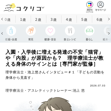
マイページ
講談社
コクリコ
0
1
2
3
4
5
6
歳
歳
歳
歳
歳
歳
歳
妊娠・出産
育児
健康・安全
食とレシピ
暮らし
絵本・
入園・入学後に増える発達の不安「猫背」
や「内股」が原因かも？ 理学療法士が教
える身体のサインとは［専門家が監修］
理学療法士・池上悠さんインタビュー＃１「子どもの言動を
身体から見直す」
2026.07.03
理学療法士・アスレティックトレーナー:
池上 悠