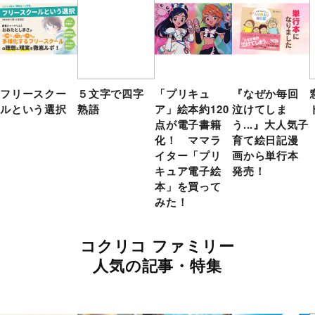
フリースクー
５文字で四字
「プリキュ
『なぜか毎回
ルという選択
熟語
ア」絵本約120
泣けてしま
点が電子書籍
う...』大人気子
化！ ママラ
育て絵日記漫
イター「プリ
画から単行本
キュア電子絵
発売！
本」を買って
みた！
コクリコ ファミリー
人気の記事・特集