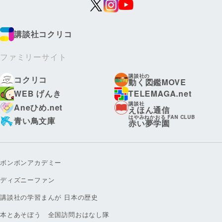
講談社コクリコ
ファミリーサイト
講談社の
コクリコ
動く図鑑MOVE
WEB げんき
TELEMAGA.net
講談社
Aneひめ.net
えほん通信
はやみねかおる FAN CLUB
青い鳥文庫
赤い夢学園
ボンボンアカデミー
ディズニーファン
講談社の学習まんが 日本の歴史
本とあそぼう 全国訪問おはなし隊