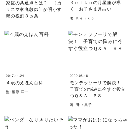
Ｋｅｉｋｏの月星座が導
家庭の共通点とは？ 〔カ
く お子さま月占い
リスマ家庭教師〕が明かす
親の役割３ヵ条
著: Ｋｅｉｋｏ
2017.11.24
2020.06.18
４歳のえほん百科
モンテッソーリで解決！
子育ての悩みに今すぐ役立
監: 榊原 洋一
つＱ＆Ａ ６８
著: 田中 昌子