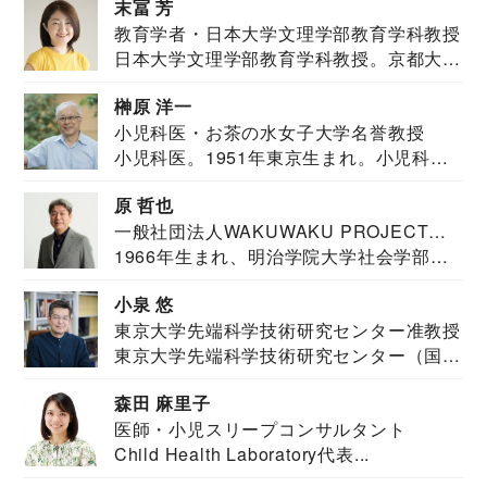
末冨 芳
教育学者・日本大学文理学部教育学科教授
日本大学文理学部教育学科教授。京都大学
教育学部卒業...
榊原 洋一
小児科医・お茶の水女子大学名誉教授
小児科医。1951年東京生まれ。小児科
医。東京大学...
原 哲也
一般社団法人WAKUWAKU PROJECT
1966年生まれ、明治学院大学社会学部福
JAPAN代表・言語聴覚士・社会福祉士
祉学科卒業...
小泉 悠
東京大学先端科学技術研究センター准教授
東京大学先端科学技術研究センター（国際
安全保障構想...
森田 麻里子
医師・小児スリープコンサルタント
Child Health Laboratory代表...