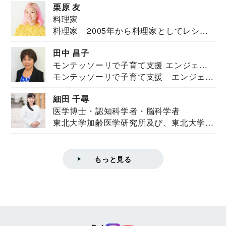
栗原 友
料理家
料理家 2005年から料理家としてレシピ
を紹介。東...
田中 昌子
モンテッソーリで子育て支援 エンジェル
モンテッソーリで子育て支援 エンジェル
ズハウス研究所所長
ズハウス研究...
細田 千尋
医学博士・認知科学者・脳科学者
東北大学加齢医学研究所及び、東北大学大
学院情報科学...
もっと見る