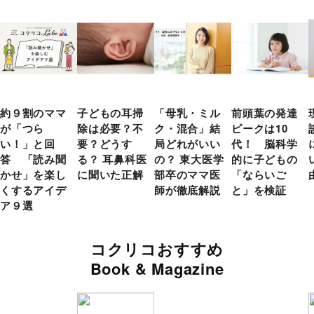
約９割のママ
子どもの耳掃
「母乳・ミル
前頭葉の発達
が「つら
除は必要？不
ク・混合」結
ピークは10
い！」と回
要？どうす
局どれがいい
代！ 脳科学
答 「読み聞
る？ 耳鼻科医
の？ 東大医学
的に子どもの
かせ」を楽し
に聞いた正解
部卒のママ医
「ならいご
くするアイデ
師が徹底解説
と」を検証
ア９選
コクリコおすすめ
Book & Magazine