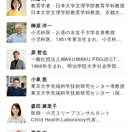
教育学者・日本大学文理学部教育学科教授
日本大学文理学部教育学科教授。京都大学
教育学部卒業...
榊原 洋一
小児科医・お茶の水女子大学名誉教授
小児科医。1951年東京生まれ。小児科
医。東京大学...
原 哲也
一般社団法人WAKUWAKU PROJECT
1966年生まれ、明治学院大学社会学部福
JAPAN代表・言語聴覚士・社会福祉士
祉学科卒業...
小泉 悠
東京大学先端科学技術研究センター准教授
東京大学先端科学技術研究センター（国際
安全保障構想...
森田 麻里子
医師・小児スリープコンサルタント
Child Health Laboratory代表...