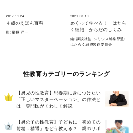
2017.11.24
2021.03.10
４歳のえほん百科
めくって学べる！ はたら
く細胞 からだのしくみ
監: 榊原 洋一
編: 講談社監: シリウス編集部監:
はたらく細胞製作委員会
性教育カテゴリーのランキング
【男児の性教育】思春期に身につけたい
「正しいマスターベーション」の作法と
は 専門医がくわしく解説
【男の子の性教育】子どもに「初めての
射精：精通」をどう教える？ 親のサポ