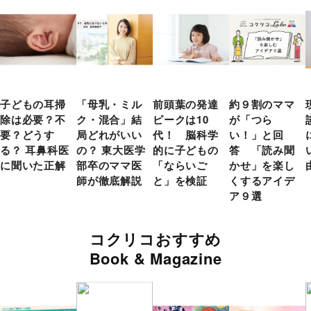
子どもの耳掃
「母乳・ミル
前頭葉の発達
約９割のママ
除は必要？不
ク・混合」結
ピークは10
が「つら
要？どうす
局どれがいい
代！ 脳科学
い！」と回
る？ 耳鼻科医
の？ 東大医学
的に子どもの
答 「読み聞
に聞いた正解
部卒のママ医
「ならいご
かせ」を楽し
師が徹底解説
と」を検証
くするアイデ
ア９選
コクリコおすすめ
Book & Magazine