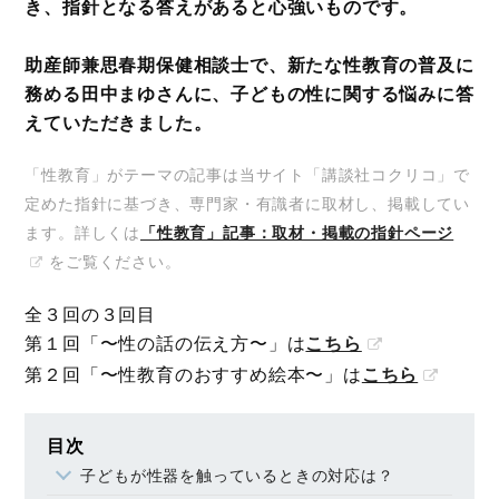
き、指針となる答えがあると心強いものです。
助産師兼思春期保健相談士で、新たな性教育の普及に
務める田中まゆさんに、子どもの性に関する悩みに答
えていただきました。
「性教育」がテーマの記事は当サイト「講談社コクリコ」で
定めた指針に基づき、専門家・有識者に取材し、掲載してい
ます。詳しくは
「性教育」記事：取材・掲載の指針ページ
をご覧ください。
全３回の３回目
第１回「〜性の話の伝え方〜」は
こちら
第２回「〜性教育のおすすめ絵本〜」は
こちら
目次
子どもが性器を触っているときの対応は？