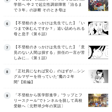
学部へ 中２で起立性調節障害「治るま
で３年」の診断 そのとき母は
【不登校のきっかけは先生でした】「い
つまで休むんですか？」追い詰められる
母と息子《第６話》
【不登校のきっかけは先生でした】「意
見のない人間は損する」担任の一言が苦
しみに…《第１話》
「正社員になれば安心」のはずが…シン
グルマザーを待っていた“魔の２年
間”【前編】
「不登校から医学部進学」“ラップとフ
リースクール”でトンネルを脱して高校
受験へ〔元野球少年の実話〕