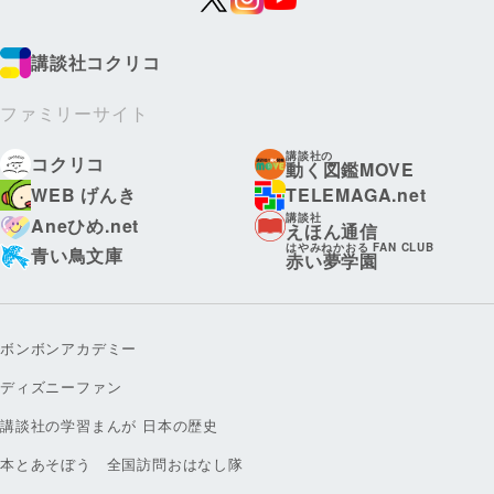
講談社コクリコ
ファミリーサイト
講談社の
コクリコ
動く図鑑MOVE
WEB げんき
TELEMAGA.net
講談社
Aneひめ.net
えほん通信
はやみねかおる FAN CLUB
青い鳥文庫
赤い夢学園
ボンボンアカデミー
ディズニーファン
講談社の学習まんが 日本の歴史
本とあそぼう 全国訪問おはなし隊