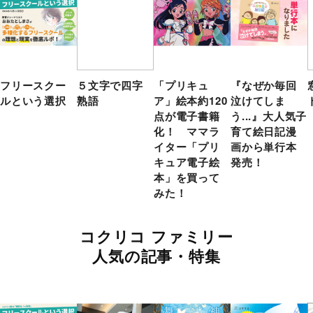
フリースクー
５文字で四字
「プリキュ
『なぜか毎回
ルという選択
熟語
ア」絵本約120
泣けてしま
点が電子書籍
う...』大人気子
化！ ママラ
育て絵日記漫
イター「プリ
画から単行本
キュア電子絵
発売！
本」を買って
みた！
コクリコ ファミリー
人気の記事・特集