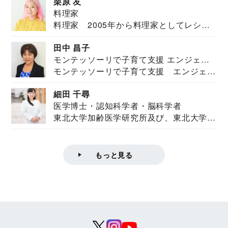
栗原 友
料理家
料理家 2005年から料理家としてレシピ
を紹介。東...
田中 昌子
モンテッソーリで子育て支援 エンジェル
モンテッソーリで子育て支援 エンジェル
ズハウス研究所所長
ズハウス研究...
細田 千尋
医学博士・認知科学者・脳科学者
東北大学加齢医学研究所及び、東北大学大
学院情報科学...
もっと見る