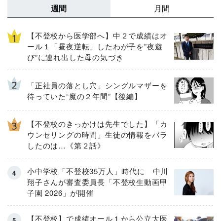
週間
月間
【不登校から医学部へ】中２で成績はオ
ール１「昼夜逆転」したわが子を”夜遊
び”に連れ出した母の気づき
「正社員の落とし穴」シングルマザーを
待っていた“魔の２年間”【後編】
【不登校のきっかけは先生でした】「カ
ウンセリングの時間」生徒の情報をバラ
したのは…《第２話》
小中学校「不登校35万人」時代に 中川
翔子さんが審査委員長「不登校生動画甲
子園 2026」が開催
【不登校】で成績オール１から公立大医