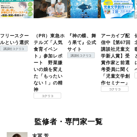
フリースクー
（PR）東急ホ
『神の蝶、舞
アーカイブ配
ルという選択
テルズ「人気
う果て』公式
信中【第67回
食育イベン
サイト
講談社児童文
講談社コクリコ
ト」参加レポ
学新人賞】受
講談社コクリコ
ート 野菜嫌
賞作家と前選
いの娘を変え
考委員に聞く
た「もったい
「児童文学創
ない！」の精
作セミナー」
神
コクリコ
コクリコ
監修者・専門家一覧
末冨 芳