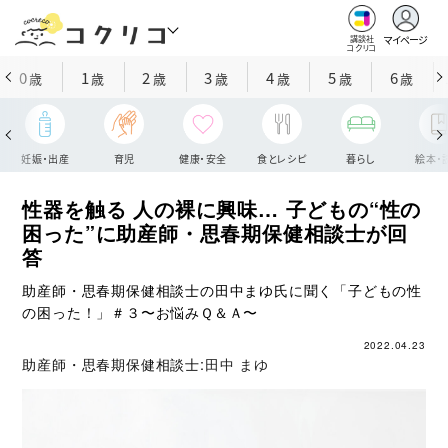
マイページ
講談社
コクリコ
0
1
2
3
4
5
6
歳
歳
歳
歳
歳
歳
歳
妊娠・出産
育児
健康・安全
食とレシピ
暮らし
絵本・
性器を触る 人の裸に興味… 子どもの“性の
困った”に助産師・思春期保健相談士が回
答
助産師・思春期保健相談士の田中まゆ氏に聞く「子どもの性
の困った！」＃３〜お悩みＱ＆Ａ〜
2022.04.23
助産師・思春期保健相談士:
田中 まゆ