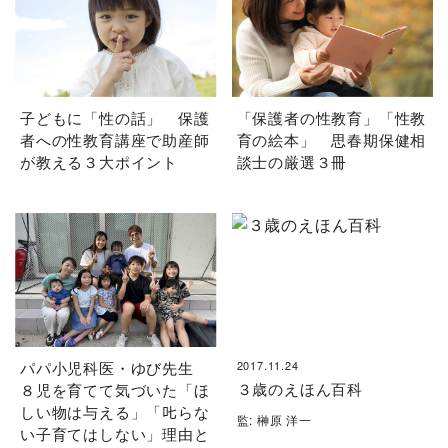
子どもに「性の話」 保護
「保護者の性教育」「性教
者への性教育講座で助産師
育の絵本」 思春期保健相
が教える３大ポイント
談士の厳選３冊
パパ小児科医・ゆび先生
2017.11.24
３歳のえほん百科
８児を育てて気づいた「ほ
しい物は与える」「𠮟らな
監: 榊原 洋一
い子育てはしない」理由と