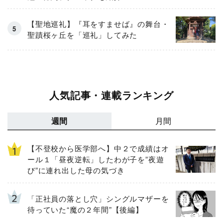
【聖地巡礼】『耳をすませば』の舞台・
聖蹟桜ヶ丘を「巡礼」してみた
人気記事・連載ランキング
週間
月間
【不登校から医学部へ】中２で成績はオ
ール１「昼夜逆転」したわが子を”夜遊
び”に連れ出した母の気づき
「正社員の落とし穴」シングルマザーを
待っていた“魔の２年間”【後編】