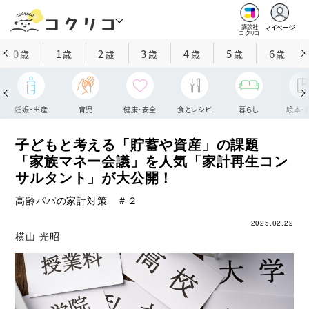
マイページ
講談社
コクリコ
0
1
2
3
4
5
6
歳
歳
歳
歳
歳
歳
歳
妊娠・出産
育児
健康・安全
食とレシピ
暮らし
絵本・
子どもと考える「貯蓄や資産」の課題
「家族マネー会議」を人気「家計再生コン
サルタント」が大公開！
高齢パパの家計対策 ＃２
2025.02.22
横山 光昭