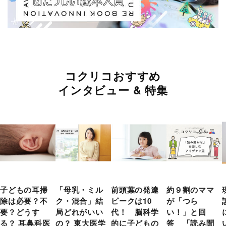
コクリコおすすめ
インタビュー & 特集
子どもの耳掃
「母乳・ミル
前頭葉の発達
約９割のママ
除は必要？不
ク・混合」結
ピークは10
が「つら
要？どうす
局どれがいい
代！ 脳科学
い！」と回
る？ 耳鼻科医
の？ 東大医学
的に子どもの
答 「読み聞