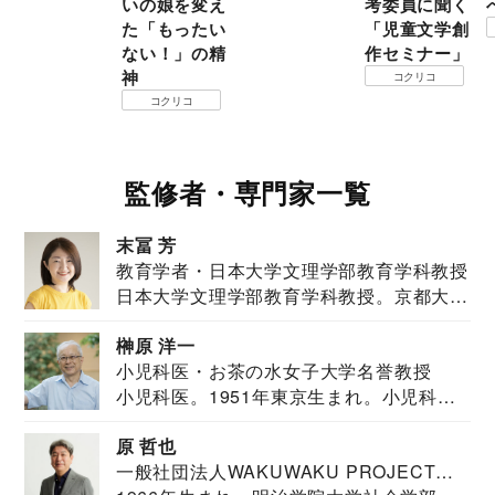
いの娘を変え
考委員に聞く
た「もったい
「児童文学創
ない！」の精
作セミナー」
神
コクリコ
コクリコ
監修者・専門家一覧
末冨 芳
教育学者・日本大学文理学部教育学科教授
日本大学文理学部教育学科教授。京都大学
教育学部卒業...
榊原 洋一
小児科医・お茶の水女子大学名誉教授
小児科医。1951年東京生まれ。小児科
医。東京大学...
原 哲也
一般社団法人WAKUWAKU PROJECT