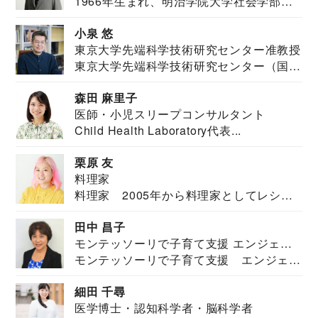
1966年生まれ、明治学院大学社会学部福
JAPAN代表・言語聴覚士・社会福祉士
祉学科卒業...
小泉 悠
東京大学先端科学技術研究センター准教授
東京大学先端科学技術研究センター（国際
安全保障構想...
森田 麻里子
医師・小児スリープコンサルタント
Child Health Laboratory代表...
栗原 友
料理家
料理家 2005年から料理家としてレシピ
を紹介。東...
田中 昌子
モンテッソーリで子育て支援 エンジェル
モンテッソーリで子育て支援 エンジェル
ズハウス研究所所長
ズハウス研究...
細田 千尋
医学博士・認知科学者・脳科学者