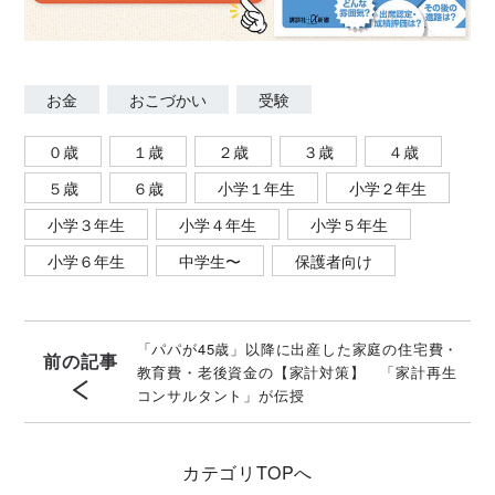
お金
おこづかい
受験
０歳
１歳
２歳
３歳
４歳
５歳
６歳
小学１年生
小学２年生
小学３年生
小学４年生
小学５年生
小学６年生
中学生〜
保護者向け
「パパが45歳」以降に出産した家庭の住宅費・
前の記事
教育費・老後資金の【家計対策】 「家計再生
コンサルタント」が伝授
カテゴリ
TOPへ