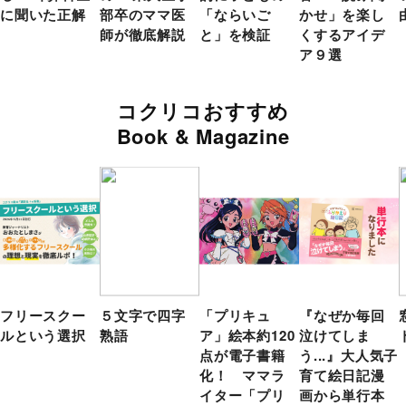
に聞いた正解
部卒のママ医
「ならいご
かせ」を楽し
師が徹底解説
と」を検証
くするアイデ
ア９選
コクリコおすすめ
Book & Magazine
フリースクー
５文字で四字
「プリキュ
『なぜか毎回
ルという選択
熟語
ア」絵本約120
泣けてしま
点が電子書籍
う...』大人気子
化！ ママラ
育て絵日記漫
イター「プリ
画から単行本