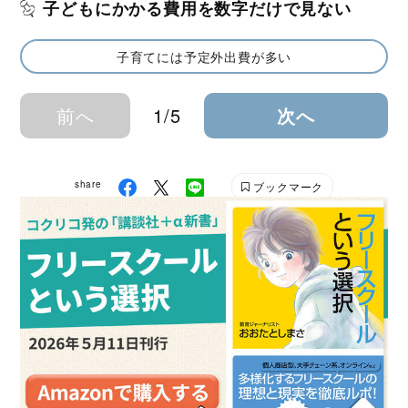
子どもにかかる費用を数字だけで見ない
子育てには予定外出費が多い
前へ
1/5
次へ
share
ブックマーク