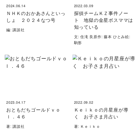
2024.06.14
2022.03.09
ＮＨＫのおかあさんといっ
探偵チームＫＺ事件ノー
しょ ２０２４なつ号
ト 地獄の金星ボスママは
知っている
編: 講談社
文: 住滝 良原作: 藤本 ひとみ絵:
駒形
2023.04.17
2022.09.02
おともだちゴールドｖｏ
Ｋｅｉｋｏの月星座が導
ｌ．４６
く お子さま月占い
著: 講談社
著: Ｋｅｉｋｏ