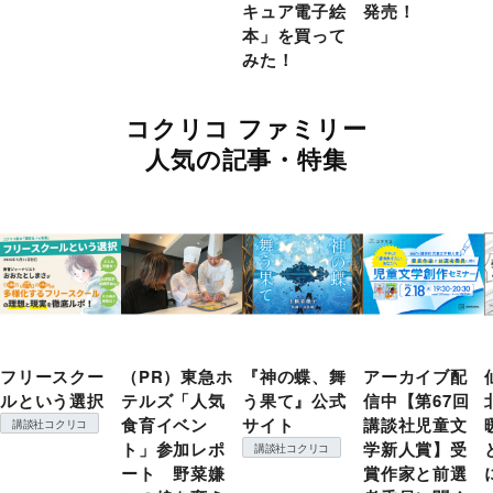
キュア電子絵
発売！
本」を買って
みた！
コクリコ ファミリー
人気の記事・特集
フリースクー
（PR）東急ホ
『神の蝶、舞
アーカイブ配
ルという選択
テルズ「人気
う果て』公式
信中【第67回
食育イベン
サイト
講談社児童文
講談社コクリコ
ト」参加レポ
学新人賞】受
講談社コクリコ
ート 野菜嫌
賞作家と前選