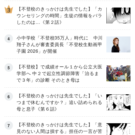
【不登校のきっかけは先生でした】「カ
ウンセリングの時間」生徒の情報をバラ
したのは…《第２話》
小中学校「不登校35万人」時代に 中川
翔子さんが審査委員長「不登校生動画甲
子園 2026」が開催
【不登校】で成績オール１から公立大医
学部へ 中２で起立性調節障害「治るま
で３年」の診断 そのとき母は
【不登校のきっかけは先生でした】「い
つまで休むんですか？」追い詰められる
母と息子《第６話》
【不登校のきっかけは先生でした】「意
見のない人間は損する」担任の一言が苦