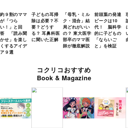
約９割のママ
子どもの耳掃
「母乳・ミル
前頭葉の発達
が「つら
除は必要？不
ク・混合」結
ピークは10
い！」と回
要？どうす
局どれがいい
代！ 脳科学
答 「読み聞
る？ 耳鼻科医
の？ 東大医学
的に子どもの
かせ」を楽し
に聞いた正解
部卒のママ医
「ならいご
くするアイデ
師が徹底解説
と」を検証
ア９選
コクリコおすすめ
Book & Magazine