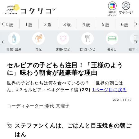
マイページ
講談社
コクリコ
0
1
2
3
4
5
6
歳
歳
歳
歳
歳
歳
歳
妊娠・出産
育児
健康・安全
食とレシピ
暮らし
絵本・
セルビアの子どもも注目！「王様のよう
に」味わう朝食が超豪華な理由
世界の子どもたちは何を食べているの？ 「世界の朝ごは
ん」#３セルビア・ベオグラード編
(2/2)
1ページ目に戻る
2021.11.17
コーディネーター:
希代 真理子
ステファンくんは、ごはんと目玉焼きの朝ご
はん