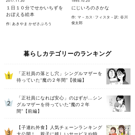
2017.11.30
1995.10.20
１日１０分でせかいちずを
にじいろのさかな
おぼえる絵本
作: マ－カス･フィスタ－訳: 谷川
俊太郎
作: あきやま かぜさぶろう
暮らしカテゴリーのランキング
「正社員の落とし穴」シングルマザーを
待っていた“魔の２年間”【後編】
「正社員になれば安心」のはずが…シン
グルマザーを待っていた“魔の２年
間”【前編】
【子連れ外食】人気チェーンランキング
大公開！ 親子に嬉しいサービスや時