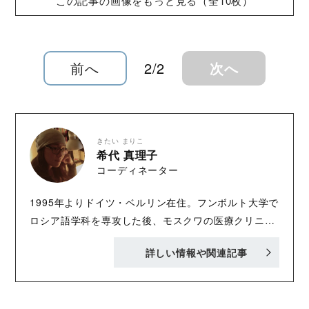
この記事の画像をもっと見る（全10枚）
前へ
2/2
次へ
きたい まりこ
希代 真理子
コーディネーター
1995年よりドイツ・ベルリン在住。フンボルト大学で
ロシア語学科を専攻した後、モスクワの医療クリニッ
クでインターン。その後、ベルリンの映像制作会社に
詳しい情報や関連記事
就職し、コーディネーター として主に日本のテレビ番
組の制作に関わる。2014年よりフリーランスとして活
動。メディアプロダクションに従事。2020年に