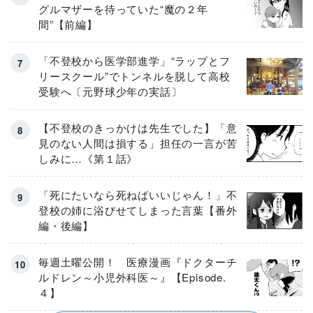
グルマザーを待っていた“魔の２年
間”【前編】
「不登校から医学部進学」“ラップとフ
リースクール”でトンネルを脱して高校
受験へ〔元野球少年の実話〕
【不登校のきっかけは先生でした】「意
見のない人間は損する」担任の一言が苦
しみに…《第１話》
「死にたいなら死ねばいいじゃん！」不
登校の姉に浴びせてしまった言葉【番外
編・後編】
毎週土曜公開！ 医療漫画『ドクターチ
ルドレン～小児外科医～』【Episode.
４】