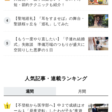
短・節約テクニックも紹介！
【聖地巡礼】『耳をすませば』の舞台・
聖蹟桜ヶ丘を「巡礼」してみた
【もう一度やり直したい】「子連れ結婚
式」失敗談 準備万端のつもりが盛大に
空回りした悪夢の１日
人気記事・連載ランキング
週間
月間
【不登校から医学部へ】中２で成績はオ
ール１「昼夜逆転」したわが子を”夜遊