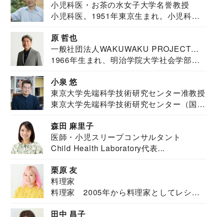
小児科医・お茶の水女子大学名誉教授
小児科医。1951年東京生まれ。小児科
医。東京大学...
原 哲也
一般社団法人WAKUWAKU PROJECT
1966年生まれ、明治学院大学社会学部福
JAPAN代表・言語聴覚士・社会福祉士
祉学科卒業...
小泉 悠
東京大学先端科学技術研究センター准教授
東京大学先端科学技術研究センター（国際
安全保障構想...
森田 麻里子
医師・小児スリープコンサルタント
Child Health Laboratory代表...
栗原 友
料理家
料理家 2005年から料理家としてレシピ
を紹介。東...
田中 昌子