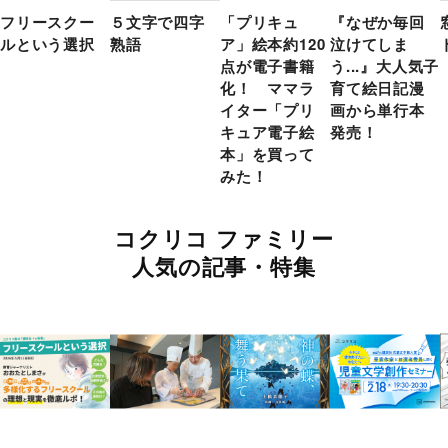
フリースクー
５文字で四字
「プリキュ
『なぜか毎回
ルという選択
熟語
ア」絵本約120
泣けてしま
点が電子書籍
う...』大人気子
化！ ママラ
育て絵日記漫
イター「プリ
画から単行本
キュア電子絵
発売！
本」を買って
みた！
コクリコ ファミリー
人気の記事・特集