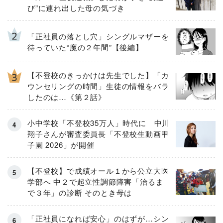
び”に連れ出した母の気づき
「正社員の落とし穴」シングルマザーを
待っていた“魔の２年間”【後編】
【不登校のきっかけは先生でした】「カ
ウンセリングの時間」生徒の情報をバラ
したのは…《第２話》
小中学校「不登校35万人」時代に 中川
翔子さんが審査委員長「不登校生動画甲
子園 2026」が開催
【不登校】で成績オール１から公立大医
学部へ 中２で起立性調節障害「治るま
で３年」の診断 そのとき母は
「正社員になれば安心」のはずが…シン