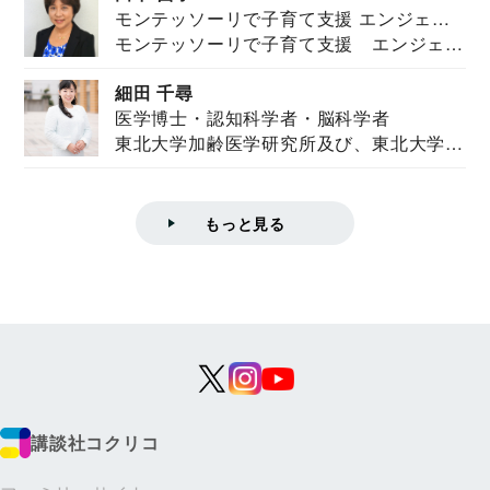
モンテッソーリで子育て支援 エンジェル
モンテッソーリで子育て支援 エンジェル
ズハウス研究所所長
ズハウス研究...
細田 千尋
医学博士・認知科学者・脳科学者
東北大学加齢医学研究所及び、東北大学大
学院情報科学...
もっと見る
講談社コクリコ