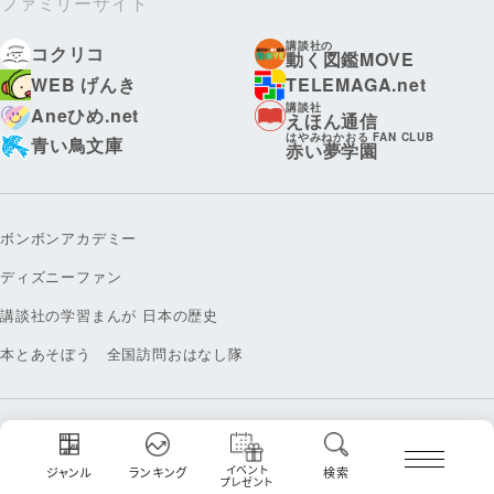
ファミリーサイト
講談社の
コクリコ
動く図鑑MOVE
WEB げんき
TELEMAGA.net
講談社
Aneひめ.net
えほん通信
はやみねかおる FAN CLUB
青い鳥文庫
赤い夢学園
ボンボンアカデミー
ディズニーファン
講談社の学習まんが 日本の歴史
本とあそぼう 全国訪問おはなし隊
お問い合わせ
利用規約
広告掲載について
プライバシーポリシー
イベント
ジャンル
ランキング
検索
プレゼント
特定商取引法に基づく表記
取材・掲載の指針