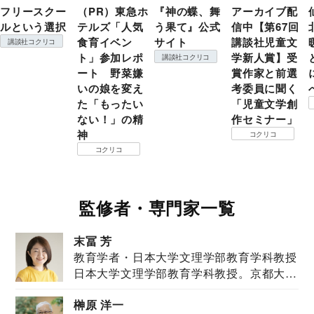
フリースクー
（PR）東急ホ
『神の蝶、舞
アーカイブ配
ルという選択
テルズ「人気
う果て』公式
信中【第67回
食育イベン
サイト
講談社児童文
講談社コクリコ
ト」参加レポ
学新人賞】受
講談社コクリコ
ート 野菜嫌
賞作家と前選
いの娘を変え
考委員に聞く
た「もったい
「児童文学創
ない！」の精
作セミナー」
神
コクリコ
コクリコ
監修者・専門家一覧
末冨 芳
教育学者・日本大学文理学部教育学科教授
日本大学文理学部教育学科教授。京都大学
教育学部卒業...
榊原 洋一