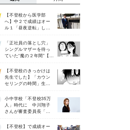
【不登校から医学部
へ】中２で成績はオー
ル１「昼夜逆転」した
わが子を”夜遊び”に連れ
出した母の気づき
「正社員の落とし穴」
シングルマザーを待っ
ていた“魔の２年間”【後
編】
【不登校のきっかけは
先生でした】「カウン
セリングの時間」生徒
の情報をバラしたの
は…《第２話》
小中学校「不登校35万
人」時代に 中川翔子
さんが審査委員長「不
登校生動画甲子園
2026」が開催
【不登校】で成績オー