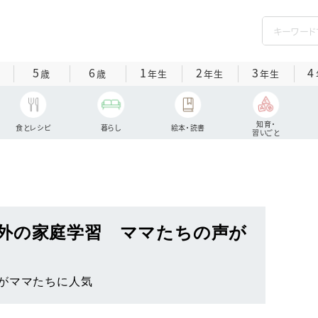
5
6
1
2
3
4
歳
歳
年生
年生
年生
知育・
食とレシピ
暮らし
絵本・読書
習いごと
外の家庭学習 ママたちの声が
み
がママたちに人気