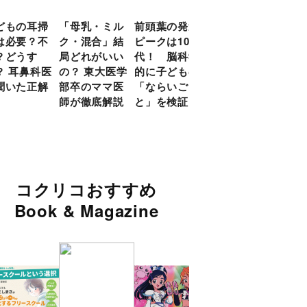
どもの耳掃
「母乳・ミル
前頭葉の発達
約９割のママ
現役
は必要？不
ク・混合」結
ピークは10
が「つら
談員
？どうす
局どれがいい
代！ 脳科学
い！」と回
に偏
？ 耳鼻科医
の？ 東大医学
的に子どもの
答 「読み聞
い」
聞いた正解
部卒のママ医
「ならいご
かせ」を楽し
由
師が徹底解説
と」を検証
くするアイデ
ア９選
コクリコおすすめ
Book & Magazine