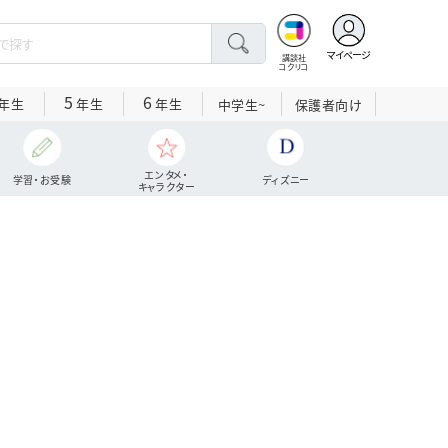
マイページ
講談社
コクリコ
5
6
年生
年生
年生
中学生~
保護者向け
エンタメ・
学習・お受験
ディズニー
キャラクター