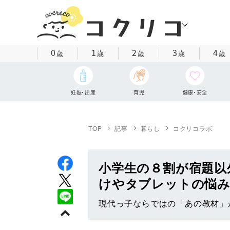
0
1
2
3
4
歳
歳
歳
歳
歳
妊娠・出産
育児
健康・安全
TOP
記事
暮らし
コクリコラボ
小学生の８割が宿題以
けやタブレットの悩
現代っ子ならではの「あの教材」