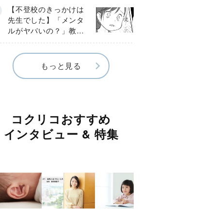
球少年の実話〕
【不登校のきっかけは
先生でした】「メンタ
ルがヤバいの？」教室
で始まった悪ふざけ
《第３話》
もっと見る
コクリコおすすめ
インタビュー & 特集