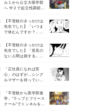
ル１から公立大医学部
へ 中２で起立性調節障
害「治るまで３年」の
診断 そのとき母は
【不登校のきっかけは
先生でした】「いつま
で休むんですか？」追
い詰められる母と息子
《第６話》
【不登校のきっかけは
先生でした】「意見の
ない人間は損する」担
任の一言が苦しみに…
《第１話》
「正社員になれば安
心」のはずが…シング
ルマザーを待ってい
た“魔の２年間”【前編】
「不登校から医学部進
学」“ラップとフリース
クール”でトンネルを脱
して高校受験へ〔元野