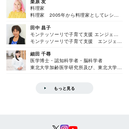
栗原 友
料理家
料理家 2005年から料理家としてレシピ
を紹介。東...
田中 昌子
モンテッソーリで子育て支援 エンジェル
モンテッソーリで子育て支援 エンジェル
ズハウス研究所所長
ズハウス研究...
細田 千尋
医学博士・認知科学者・脳科学者
東北大学加齢医学研究所及び、東北大学大
学院情報科学...
もっと見る