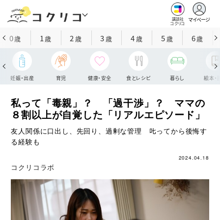
マイページ
講談社
コクリコ
0
1
2
3
4
5
6
歳
歳
歳
歳
歳
歳
歳
妊娠・出産
育児
健康・安全
食とレシピ
暮らし
絵本・
私って「毒親」？ 「過干渉」？ ママの
８割以上が自覚した「リアルエピソード」
友人関係に口出し、先回り、過剰な管理 𠮟ってから後悔す
る経験も
2024.04.18
コクリコラボ