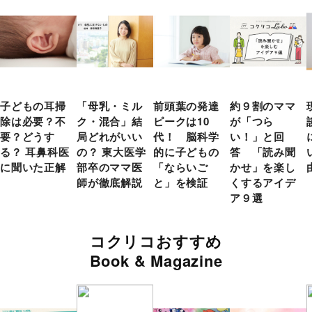
子どもの耳掃
「母乳・ミル
前頭葉の発達
約９割のママ
除は必要？不
ク・混合」結
ピークは10
が「つら
要？どうす
局どれがいい
代！ 脳科学
い！」と回
る？ 耳鼻科医
の？ 東大医学
的に子どもの
答 「読み聞
に聞いた正解
部卒のママ医
「ならいご
かせ」を楽し
師が徹底解説
と」を検証
くするアイデ
ア９選
コクリコおすすめ
Book & Magazine