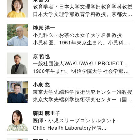
教育学者・日本大学文理学部教育学科教授
日本大学文理学部教育学科教授。京都大学
教育学部卒業...
榊原 洋一
小児科医・お茶の水女子大学名誉教授
小児科医。1951年東京生まれ。小児科
医。東京大学...
原 哲也
一般社団法人WAKUWAKU PROJECT
1966年生まれ、明治学院大学社会学部福
JAPAN代表・言語聴覚士・社会福祉士
祉学科卒業...
小泉 悠
東京大学先端科学技術研究センター准教授
東京大学先端科学技術研究センター（国際
安全保障構想...
森田 麻里子
医師・小児スリープコンサルタント
Child Health Laboratory代表...