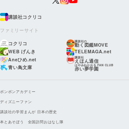
講談社コクリコ
ファミリーサイト
講談社の
コクリコ
動く図鑑MOVE
WEB げんき
TELEMAGA.net
講談社
Aneひめ.net
えほん通信
はやみねかおる FAN CLUB
青い鳥文庫
赤い夢学園
ボンボンアカデミー
ディズニーファン
講談社の学習まんが 日本の歴史
本とあそぼう 全国訪問おはなし隊