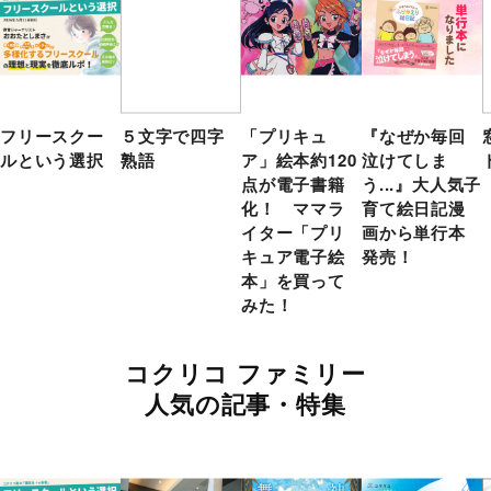
フリースクー
５文字で四字
「プリキュ
『なぜか毎回
ルという選択
熟語
ア」絵本約120
泣けてしま
点が電子書籍
う...』大人気子
化！ ママラ
育て絵日記漫
イター「プリ
画から単行本
キュア電子絵
発売！
本」を買って
みた！
コクリコ ファミリー
人気の記事・特集