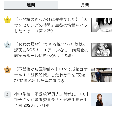
週間
月間
【不登校のきっかけは先生でした】「カ
ウンセリングの時間」生徒の情報をバラ
したのは…《第２話》
【お盆の帰省】“できる嫁“だった義妹が
深夜にSOS！ エアコンなし・肉禁止の
義実家ルールに変化が…〈後編〉
【不登校から医学部へ】中２で成績はオ
ール１「昼夜逆転」したわが子を”夜遊
び”に連れ出した母の気づき
小中学校「不登校35万人」時代に 中川
翔子さんが審査委員長「不登校生動画甲
子園 2026」が開催