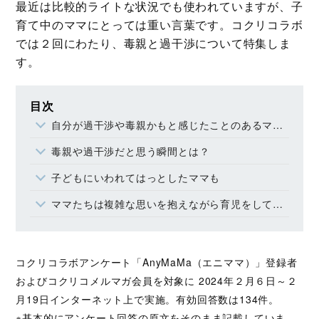
最近は比較的ライトな状況でも使われていますが、子
育て中のママにとっては重い言葉です。コクリコラボ
では２回にわたり、毒親と過干渉について特集しま
す。
目次
自分が過干渉や毒親かもと感じたことのあるママは８割
毒親や過干渉だと思う瞬間とは？
子どもにいわれてはっとしたママも
ママたちは複雑な思いを抱えながら育児をしている
コクリコラボアンケート「AnyMaMa（エニママ）」登録者
およびコクリコメルマガ会員を対象に 2024年２月６日～２
月19日インターネット上で実施。有効回答数は134件。
※基本的にアンケート回答の原文をそのまま記載していま