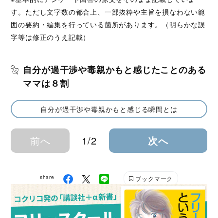
す。ただし文字数の都合上、一部抜粋や主旨を損なわない範
囲の要約・編集を行っている箇所があります。（明らかな誤
字等は修正のうえ記載）
自分が過干渉や毒親かもと感じたことのある
ママは８割
自分が過干渉や毒親かもと感じる瞬間とは
前へ
1/2
次へ
share
ブックマーク