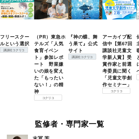
フリースクー
（PR）東急ホ
『神の蝶、舞
アーカイブ配
ルという選択
テルズ「人気
う果て』公式
信中【第67回
食育イベン
サイト
講談社児童文
講談社コクリコ
ト」参加レポ
学新人賞】受
講談社コクリコ
ート 野菜嫌
賞作家と前選
いの娘を変え
考委員に聞く
た「もったい
「児童文学創
ない！」の精
作セミナー」
神
コクリコ
コクリコ
監修者・専門家一覧
末冨 芳