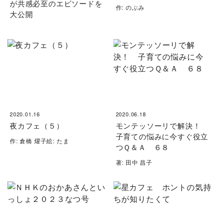
が共感必至のエピソードを
作: のぶみ
大公開
2020.01.16
2020.06.18
夜カフェ（５）
モンテッソーリで解決！
子育ての悩みに今すぐ役立
作: 倉橋 燿子絵: たま
つＱ＆Ａ ６８
著: 田中 昌子