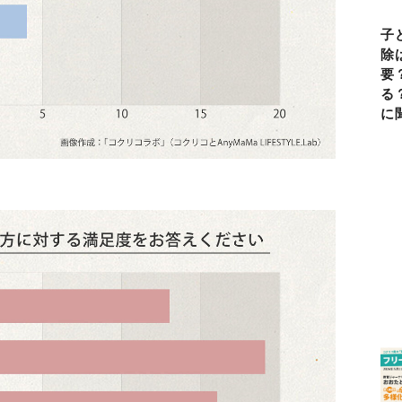
子
除
要
る
に