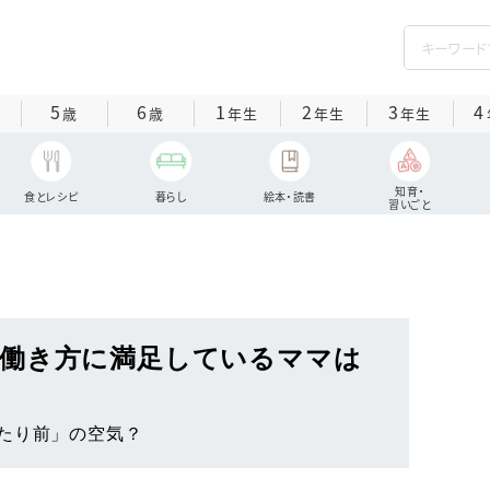
5
6
1
2
3
4
歳
歳
年生
年生
年生
知育・
食とレシピ
暮らし
絵本・読書
習いごと
働き方に満足しているママは
たり前」の空気？