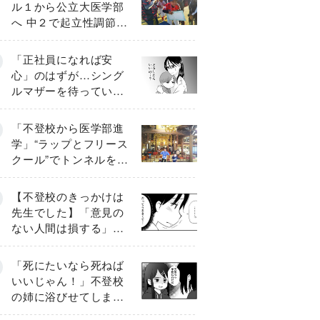
ル１から公立大医学部
へ 中２で起立性調節障
害「治るまで３年」の
診断 そのとき母は
「正社員になれば安
心」のはずが…シング
ルマザーを待ってい
た“魔の２年間”【前編】
「不登校から医学部進
学」“ラップとフリース
クール”でトンネルを脱
して高校受験へ〔元野
球少年の実話〕
【不登校のきっかけは
先生でした】「意見の
ない人間は損する」担
任の一言が苦しみに…
《第１話》
「死にたいなら死ねば
いいじゃん！」不登校
の姉に浴びせてしまっ
た言葉【番外編・後