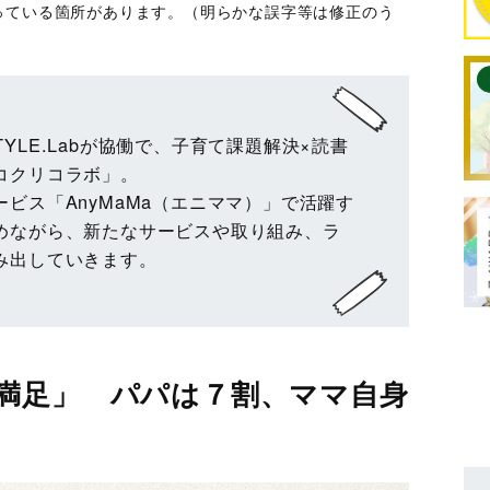
っている箇所があります。（明らかな誤字等は修正のう
STYLE.Labが協働で、子育て課題解決×読書
コクリコラボ」。
ビス「AnyMaMa（エニママ）」で活躍す
めながら、新たなサービスや取り組み、ラ
み出していきます。
満足」 パパは７割、ママ自身