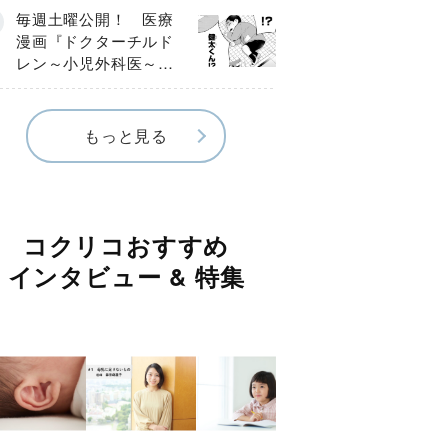
編】
毎週土曜公開！ 医療
漫画『ドクターチルド
レン～小児外科医～』
【Episode.４】
もっと見る
コクリコおすすめ
インタビュー & 特集