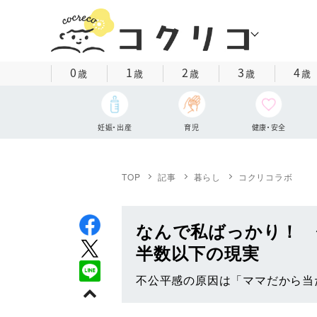
0
1
2
3
4
歳
歳
歳
歳
歳
妊娠・出産
育児
健康・安全
TOP
記事
暮らし
コクリコラボ
なんで私ばっかり！ 
半数以下の現実
不公平感の原因は「ママだから当