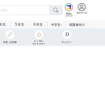
マイページ
講談社
コクリコ
5
6
年生
年生
年生
中学生~
保護者向け
エンタメ・
学習・お受験
ディズニー
キャラクター