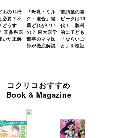
どもの耳掃
「母乳・ミル
前頭葉の発達
約９割のママ
現役
は必要？不
ク・混合」結
ピークは10
が「つら
談員
？どうす
局どれがいい
代！ 脳科学
い！」と回
に偏
？ 耳鼻科医
の？ 東大医学
的に子どもの
答 「読み聞
い」
聞いた正解
部卒のママ医
「ならいご
かせ」を楽し
由
師が徹底解説
と」を検証
くするアイデ
ア９選
コクリコおすすめ
Book & Magazine