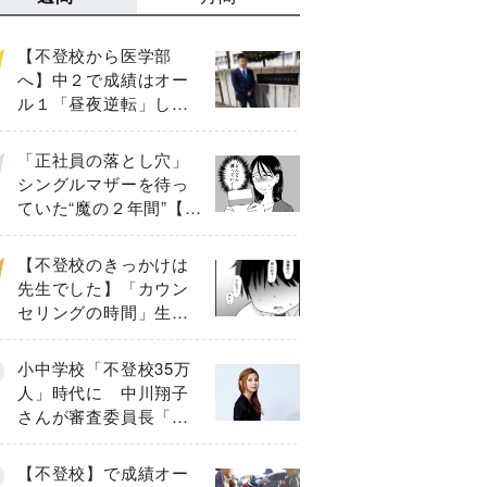
【不登校から医学部
へ】中２で成績はオー
ル１「昼夜逆転」した
わが子を”夜遊び”に連れ
出した母の気づき
「正社員の落とし穴」
シングルマザーを待っ
ていた“魔の２年間”【後
編】
【不登校のきっかけは
先生でした】「カウン
セリングの時間」生徒
の情報をバラしたの
は…《第２話》
小中学校「不登校35万
人」時代に 中川翔子
さんが審査委員長「不
登校生動画甲子園
2026」が開催
【不登校】で成績オー