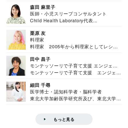
安全保障構想...
森田 麻里子
医師・小児スリープコンサルタント
Child Health Laboratory代表...
栗原 友
料理家
料理家 2005年から料理家としてレシピ
を紹介。東...
田中 昌子
モンテッソーリで子育て支援 エンジェル
モンテッソーリで子育て支援 エンジェル
ズハウス研究所所長
ズハウス研究...
細田 千尋
医学博士・認知科学者・脳科学者
東北大学加齢医学研究所及び、東北大学大
学院情報科学...
もっと見る