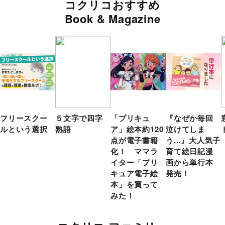
コクリコおすすめ
Book & Magazine
フリースクー
５文字で四字
「プリキュ
『なぜか毎回
ルという選択
熟語
ア」絵本約120
泣けてしま
点が電子書籍
う...』大人気子
化！ ママラ
育て絵日記漫
イター「プリ
画から単行本
キュア電子絵
発売！
本」を買って
みた！