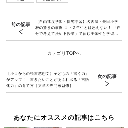
【自由進度学習・探究学習】名古屋・矢田小学
前の記事
校の驚きの事例 １・２年生とは思えない！ 「自
分で考えて決める授業」で育む主体性と学習力
〔総まとめ〕
カテゴリ
TOPへ
【小１からの読書感想文】子どもの「書く力」
次の記事
がアップ！ 書きたいことがあふれ出る「言語
化力」の育て方［文章の専門家監修］
あなたにオススメの記事はこちら