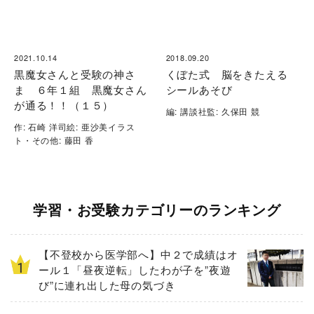
2021.10.14
2018.09.20
黒魔女さんと受験の神さ
くぼた式 脳をきたえる
ま ６年１組 黒魔女さん
シールあそび
が通る！！（１５）
編: 講談社監: 久保田 競
作: 石崎 洋司絵: 亜沙美イラス
ト・その他: 藤田 香
学習・お受験カテゴリーのランキング
【不登校から医学部へ】中２で成績はオ
ール１「昼夜逆転」したわが子を”夜遊
び”に連れ出した母の気づき