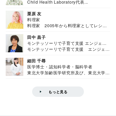
Child Health Laboratory代表...
栗原 友
料理家
料理家 2005年から料理家としてレシピ
を紹介。東...
田中 昌子
モンテッソーリで子育て支援 エンジェル
モンテッソーリで子育て支援 エンジェル
ズハウス研究所所長
ズハウス研究...
細田 千尋
医学博士・認知科学者・脳科学者
東北大学加齢医学研究所及び、東北大学大
学院情報科学...
もっと見る