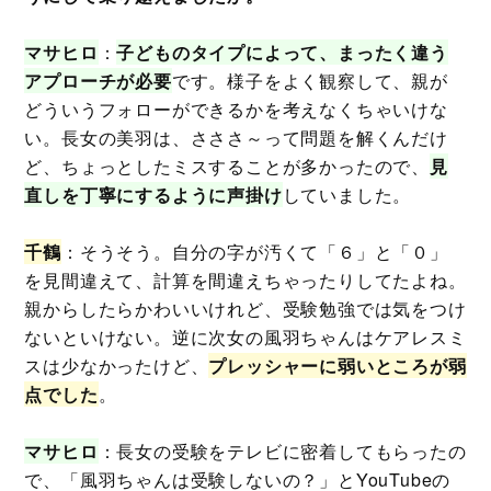
マサヒロ
：
子どものタイプによって、まったく違う
アプローチが必要
です。様子をよく観察して、親が
どういうフォローができるかを考えなくちゃいけな
い。長女の美羽は、さささ～って問題を解くんだけ
ど、ちょっとしたミスすることが多かったので、
見
直しを丁寧にするように声掛け
していました。
千鶴
：そうそう。自分の字が汚くて「６」と「０」
を見間違えて、計算を間違えちゃったりしてたよね。
親からしたらかわいいけれど、受験勉強では気をつけ
ないといけない。逆に次女の風羽ちゃんはケアレスミ
スは少なかったけど、
プレッシャーに弱いところが弱
点でした
。
マサヒロ
：長女の受験をテレビに密着してもらったの
で、「風羽ちゃんは受験しないの？」とYouTubeの