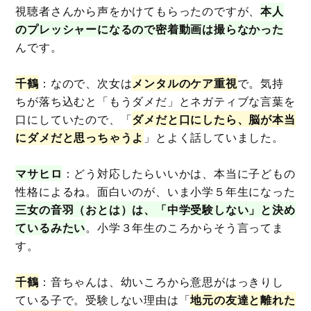
視聴者さんから声をかけてもらったのですが、
本人
のプレッシャーになるので密着動画は撮らなかった
んです。
千鶴
：なので、次女は
メンタルのケア重視
で。気持
ちが落ち込むと「もうダメだ」とネガティブな言葉を
口にしていたので、「
ダメだと口にしたら、脳が本当
にダメだと思っちゃうよ
」とよく話していました。
マサヒロ
：どう対応したらいいかは、本当に子どもの
性格によるね。面白いのが、いま小学５年生になった
三女の音羽（おとは）は、「中学受験しない」と決め
ているみたい
。小学３年生のころからそう言ってま
す。
千鶴
：音ちゃんは、幼いころから意思がはっきりし
ている子で。受験しない理由は「
地元の友達と離れた