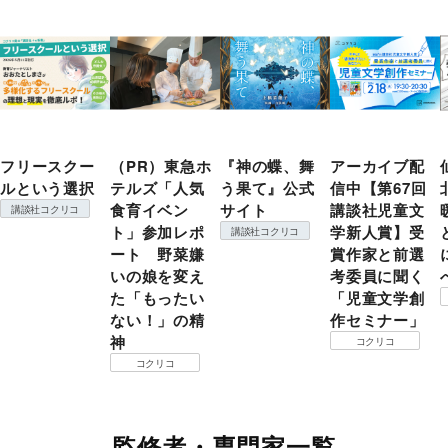
フリースクー
（PR）東急ホ
『神の蝶、舞
アーカイブ配
ルという選択
テルズ「人気
う果て』公式
信中【第67回
食育イベン
サイト
講談社児童文
講談社コクリコ
ト」参加レポ
学新人賞】受
講談社コクリコ
ート 野菜嫌
賞作家と前選
いの娘を変え
考委員に聞く
た「もったい
「児童文学創
ない！」の精
作セミナー」
神
コクリコ
コクリコ
監修者・専門家一覧