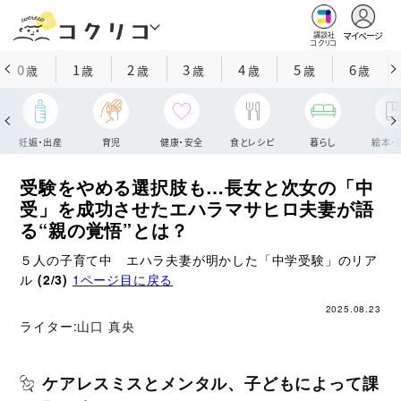
マイページ
講談社
コクリコ
0
1
2
3
4
5
6
歳
歳
歳
歳
歳
歳
歳
妊娠・出産
育児
健康・安全
食とレシピ
暮らし
絵本・
受験をやめる選択肢も…長女と次女の「中
受」を成功させたエハラマサヒロ夫妻が語
る“親の覚悟”とは？
５人の子育て中 エハラ夫妻が明かした「中学受験」のリア
ル
(2/3)
1ページ目に戻る
2025.08.23
ライター:
山口 真央
ケアレスミスとメンタル、子どもによって課