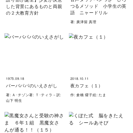
つるメソッド 小学生の英
した背景にあるものと両親
語 ニャードリル
の２大教育方針
著: 廣津留 真理
1975.09.18
2018.10.11
バーバパパのいえさがし
夜カフェ（１）
著: Ａ･チゾン著: Ｔ･ティラ－訳:
作: 倉橋 燿子絵: たま
山下 明生