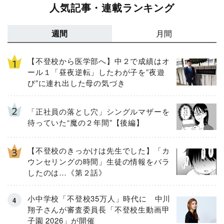
人気記事・連載ランキング
週間
月間
【不登校から医学部へ】中２で成績はオ
ール１「昼夜逆転」したわが子を”夜遊
び”に連れ出した母の気づき
「正社員の落とし穴」シングルマザーを
待っていた“魔の２年間”【後編】
【不登校のきっかけは先生でした】「カ
ウンセリングの時間」生徒の情報をバラ
したのは…《第２話》
小中学校「不登校35万人」時代に 中川
翔子さんが審査委員長「不登校生動画甲
子園 2026」が開催