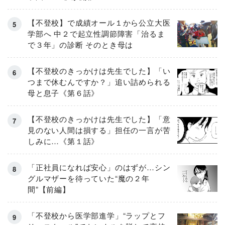
【不登校】で成績オール１から公立大医
学部へ 中２で起立性調節障害「治るま
で３年」の診断 そのとき母は
【不登校のきっかけは先生でした】「い
つまで休むんですか？」追い詰められる
母と息子《第６話》
【不登校のきっかけは先生でした】「意
見のない人間は損する」担任の一言が苦
しみに…《第１話》
「正社員になれば安心」のはずが…シン
グルマザーを待っていた“魔の２年
間”【前編】
「不登校から医学部進学」“ラップとフ