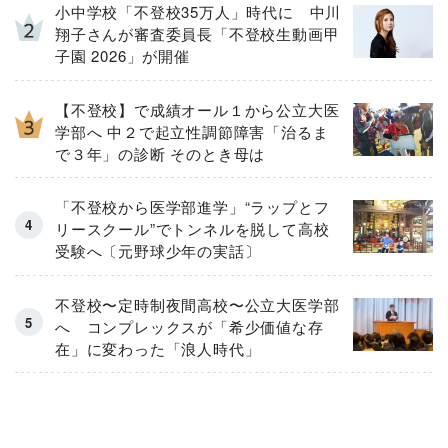
小中学校「不登校35万人」時代に 中川
翔子さんが審査委員長「不登校生動画甲
子園 2026」が開催
【不登校】で成績オール１から公立大医
学部へ 中２で起立性調節障害「治るま
で３年」の診断 そのとき母は
「不登校から医学部進学」“ラップとフ
リースクール”でトンネルを脱して高校
受験へ〔元野球少年の実話〕
不登校〜定時制夜間高校〜公立大医学部
へ コンプレックスが「希少価値な存
在」に変わった「浪人時代」