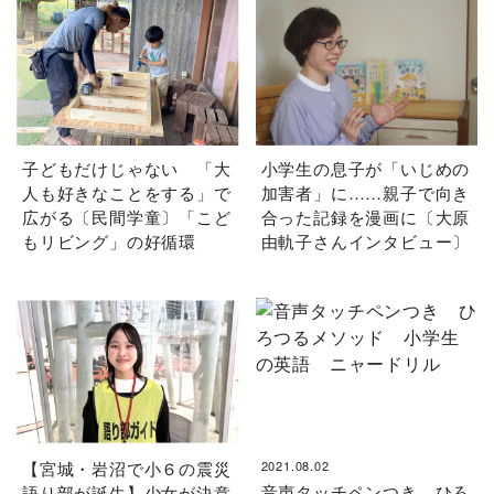
子どもだけじゃない 「大
小学生の息子が「いじめの
人も好きなことをする」で
加害者」に……親子で向き
広がる〔民間学童〕「こど
合った記録を漫画に〔大原
もリビング」の好循環
由軌子さんインタビュー〕
【宮城・岩沼で小６の震災
2021.08.02
音声タッチペンつき ひろ
語り部が誕生】少女が決意