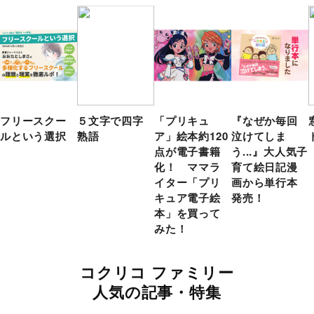
フリースクー
５文字で四字
「プリキュ
『なぜか毎回
ルという選択
熟語
ア」絵本約120
泣けてしま
点が電子書籍
う...』大人気子
化！ ママラ
育て絵日記漫
イター「プリ
画から単行本
キュア電子絵
発売！
本」を買って
みた！
コクリコ ファミリー
人気の記事・特集