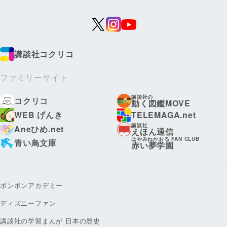
講談社コクリコ
ファミリーサイト
講談社の
コクリコ
動く図鑑MOVE
WEB げんき
TELEMAGA.net
講談社
Aneひめ.net
えほん通信
はやみねかおる FAN CLUB
青い鳥文庫
赤い夢学園
ボンボンアカデミー
ディズニーファン
講談社の学習まんが 日本の歴史