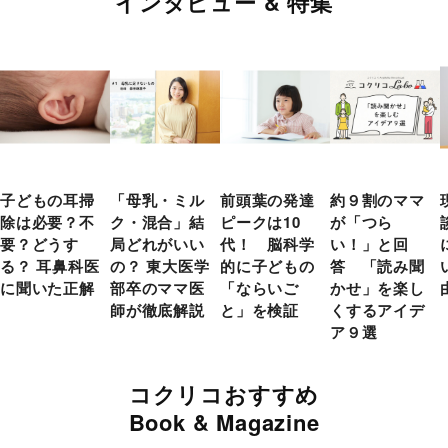
インタビュー & 特集
子どもの耳掃
「母乳・ミル
前頭葉の発達
約９割のママ
除は必要？不
ク・混合」結
ピークは10
が「つら
要？どうす
局どれがいい
代！ 脳科学
い！」と回
る？ 耳鼻科医
の？ 東大医学
的に子どもの
答 「読み聞
に聞いた正解
部卒のママ医
「ならいご
かせ」を楽し
師が徹底解説
と」を検証
くするアイデ
ア９選
コクリコおすすめ
Book & Magazine