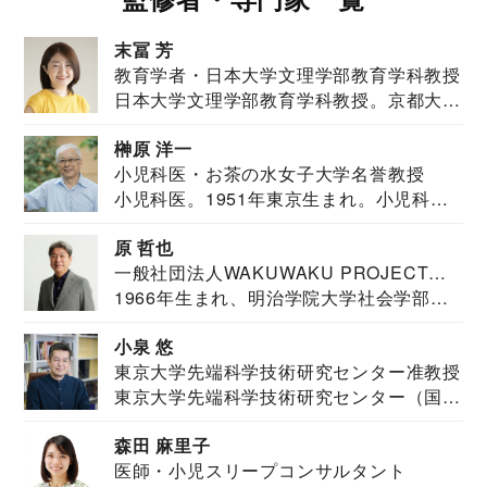
末冨 芳
教育学者・日本大学文理学部教育学科教授
日本大学文理学部教育学科教授。京都大学
教育学部卒業...
榊原 洋一
小児科医・お茶の水女子大学名誉教授
小児科医。1951年東京生まれ。小児科
医。東京大学...
原 哲也
一般社団法人WAKUWAKU PROJECT
1966年生まれ、明治学院大学社会学部福
JAPAN代表・言語聴覚士・社会福祉士
祉学科卒業...
小泉 悠
東京大学先端科学技術研究センター准教授
東京大学先端科学技術研究センター（国際
安全保障構想...
森田 麻里子
医師・小児スリープコンサルタント