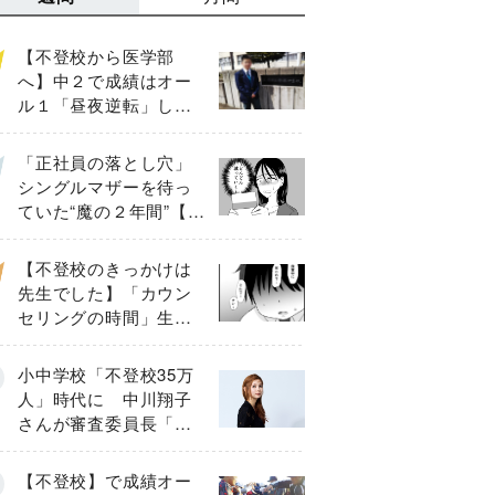
【不登校から医学部
へ】中２で成績はオー
ル１「昼夜逆転」した
わが子を”夜遊び”に連れ
出した母の気づき
「正社員の落とし穴」
シングルマザーを待っ
ていた“魔の２年間”【後
編】
【不登校のきっかけは
先生でした】「カウン
セリングの時間」生徒
の情報をバラしたの
は…《第２話》
小中学校「不登校35万
人」時代に 中川翔子
さんが審査委員長「不
登校生動画甲子園
2026」が開催
【不登校】で成績オー