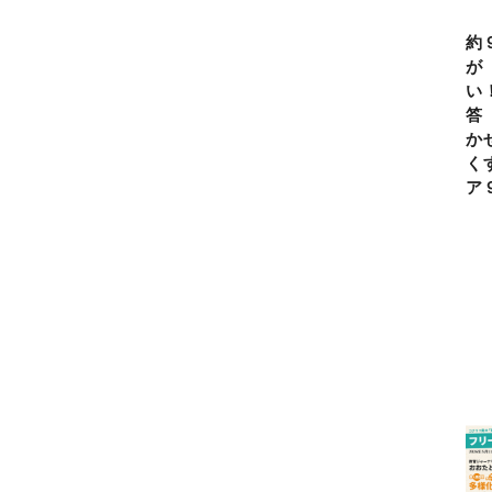
約
が
い
答
か
く
ア