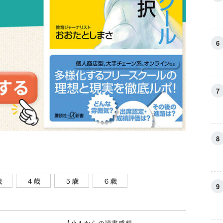
歳
４歳
５歳
６歳
【小１からの読書感想