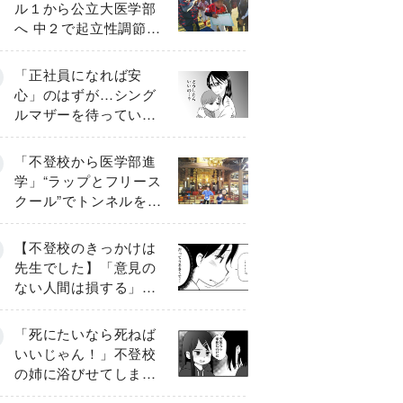
ル１から公立大医学部
へ 中２で起立性調節障
害「治るまで３年」の
診断 そのとき母は
「正社員になれば安
心」のはずが…シング
ルマザーを待ってい
た“魔の２年間”【前編】
「不登校から医学部進
学」“ラップとフリース
クール”でトンネルを脱
して高校受験へ〔元野
球少年の実話〕
【不登校のきっかけは
先生でした】「意見の
ない人間は損する」担
任の一言が苦しみに…
《第１話》
「死にたいなら死ねば
いいじゃん！」不登校
の姉に浴びせてしまっ
た言葉【番外編・後