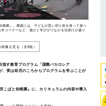
ばと幼稚園』。園庭には、子どもが思い切り体を使って遊べ
絵本コーナーなど、遊びと学びがつながる仕掛けが盛り
の画像を見る（全8枚）
目指す教育プログラム「国際バカロレア
んが、実は幼児のころからプログラムを学ぶことが
町田こばと幼稚園』に、カリキュラムの内容や導入
。
目
※公開時よりリンク有効）