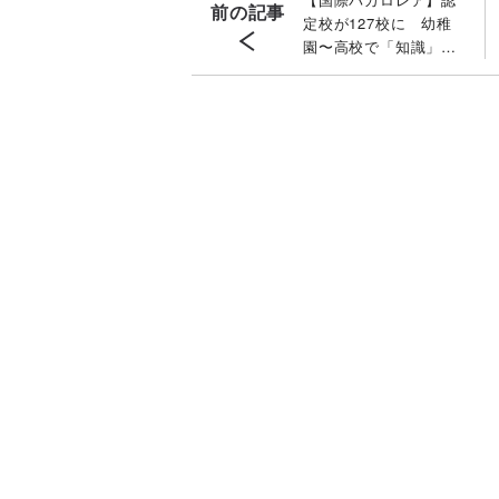
前の記事
定校が127校に 幼稚
園〜高校で「知識」だ
けでなく「概念」も学
ぶ理由〔専門家が解
説〕