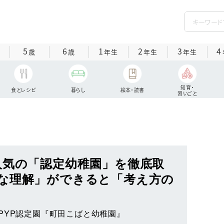
5
6
1
2
3
4
歳
歳
年生
年生
年生
知育・
食とレシピ
暮らし
絵本・読書
習いごと
人気の「認定幼稚園」を徹底取
な理解」ができると「考え方の
PYP認定園『町田こばと幼稚園』