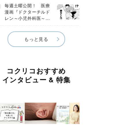
編】
毎週土曜公開！ 医療
漫画『ドクターチルド
レン～小児外科医～』
【Episode.４】
もっと見る
コクリコおすすめ
インタビュー & 特集