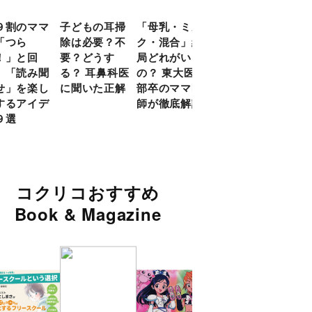
９割のママ
子どもの耳掃
「母乳・ミル
前頭葉の発達
現役
「つら
除は必要？不
ク・混合」結
ピークは10
談員
！」と回
要？どうす
局どれがいい
代！ 脳科学
に偏
 「読み聞
る？ 耳鼻科医
の？ 東大医学
的に子どもの
い」
せ」を楽し
に聞いた正解
部卒のママ医
「ならいご
由
するアイデ
師が徹底解説
と」を検証
９選
コクリコおすすめ
Book & Magazine