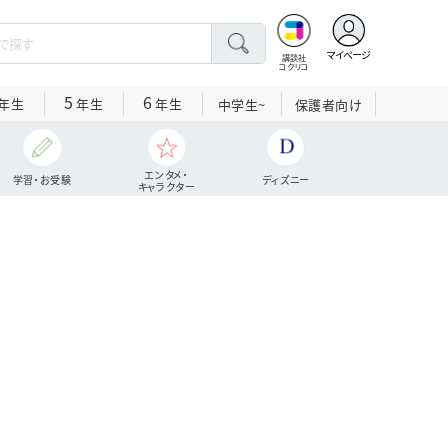
マイページ
講談社
コクリコ
5
6
年生
年生
年生
中学生~
保護者向け
エンタメ・
学習・お受験
ディズニー
キャラクター