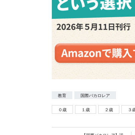
教育
国際バカロレア
０歳
１歳
２歳
３
【国際バカロレア】認