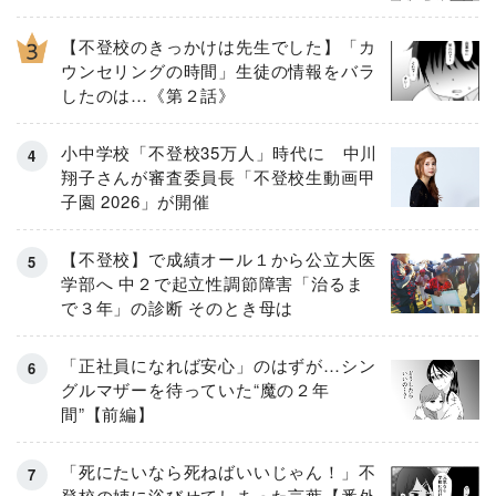
【不登校のきっかけは先生でした】「カ
ウンセリングの時間」生徒の情報をバラ
したのは…《第２話》
小中学校「不登校35万人」時代に 中川
翔子さんが審査委員長「不登校生動画甲
子園 2026」が開催
【不登校】で成績オール１から公立大医
学部へ 中２で起立性調節障害「治るま
で３年」の診断 そのとき母は
「正社員になれば安心」のはずが…シン
グルマザーを待っていた“魔の２年
間”【前編】
「死にたいなら死ねばいいじゃん！」不
登校の姉に浴びせてしまった言葉【番外