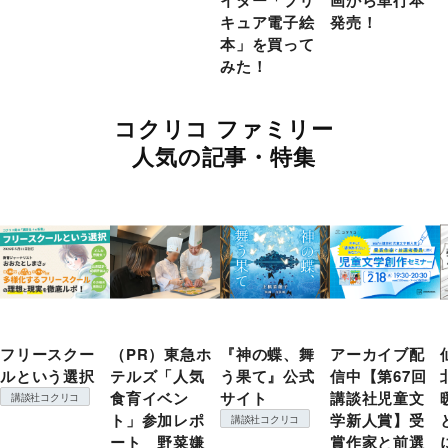
イター「プリ
画から単行本
キュア電子絵
発売！
本」を買って
みた！
コクリコ ファミリー
人気の記事・特集
フリースクー
（PR）東急ホ
『神の蝶、舞
アーカイブ配
ルという選択
テルズ「人気
う果て』公式
信中【第67回
食育イベン
サイト
講談社児童文
講談社コクリコ
ト」参加レポ
学新人賞】受
講談社コクリコ
ート 野菜嫌
賞作家と前選