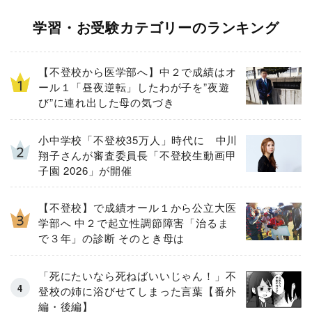
学習・お受験カテゴリーのランキング
【不登校から医学部へ】中２で成績はオ
ール１「昼夜逆転」したわが子を”夜遊
び”に連れ出した母の気づき
小中学校「不登校35万人」時代に 中川
翔子さんが審査委員長「不登校生動画甲
子園 2026」が開催
【不登校】で成績オール１から公立大医
学部へ 中２で起立性調節障害「治るま
で３年」の診断 そのとき母は
「死にたいなら死ねばいいじゃん！」不
登校の姉に浴びせてしまった言葉【番外
編・後編】