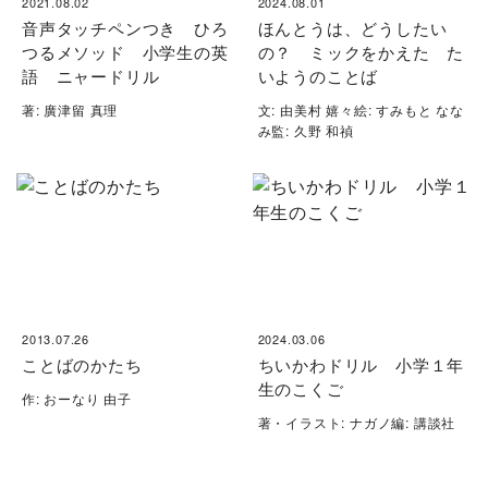
2021.08.02
2024.08.01
音声タッチペンつき ひろ
ほんとうは、どうしたい
つるメソッド 小学生の英
の？ ミックをかえた た
語 ニャードリル
いようのことば
著: 廣津留 真理
文: 由美村 嬉々絵: すみもと なな
み監: 久野 和禎
2013.07.26
2024.03.06
ことばのかたち
ちいかわドリル 小学１年
生のこくご
作: おーなり 由子
著・イラスト: ナガノ編: 講談社