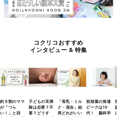
コクリコおすすめ
インタビュー & 特集
約９割のママ
子どもの耳掃
「母乳・ミル
前頭葉の発達
が「つら
除は必要？不
ク・混合」結
ピークは10
い！」と回
要？どうす
局どれがいい
代！ 脳科学