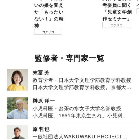
いの娘を変え
考委員に聞く
た「もったい
「児童文学創
ない！」の精
作セミナー」
神
コクリコ
コクリコ
監修者・専門家一覧
末冨 芳
教育学者・日本大学文理学部教育学科教授
日本大学文理学部教育学科教授。京都大学
教育学部卒業...
榊原 洋一
小児科医・お茶の水女子大学名誉教授
小児科医。1951年東京生まれ。小児科
医。東京大学...
原 哲也
一般社団法人WAKUWAKU PROJECT