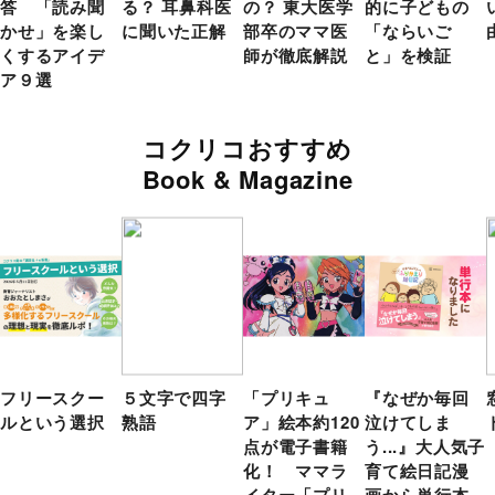
答 「読み聞
る？ 耳鼻科医
の？ 東大医学
的に子どもの
かせ」を楽し
に聞いた正解
部卒のママ医
「ならいご
くするアイデ
師が徹底解説
と」を検証
ア９選
コクリコおすすめ
Book & Magazine
フリースクー
５文字で四字
「プリキュ
『なぜか毎回
ルという選択
熟語
ア」絵本約120
泣けてしま
点が電子書籍
う...』大人気子
化！ ママラ
育て絵日記漫