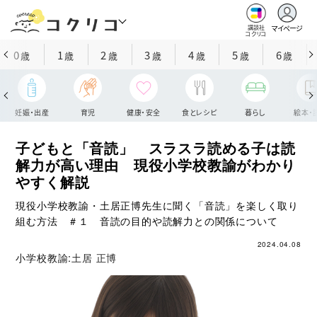
マイページ
講談社
コクリコ
0
1
2
3
4
5
6
歳
歳
歳
歳
歳
歳
歳
妊娠・出産
育児
健康・安全
食とレシピ
暮らし
絵本・
子どもと「音読」 スラスラ読める子は読
解力が高い理由 現役小学校教諭がわかり
やすく解説
現役小学校教諭・土居正博先生に聞く「音読」を楽しく取り
組む方法 ＃１ 音読の目的や読解力との関係について
2024.04.08
小学校教諭:
土居 正博