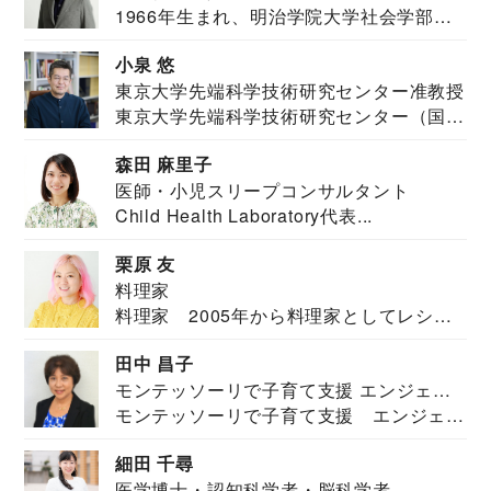
1966年生まれ、明治学院大学社会学部福
JAPAN代表・言語聴覚士・社会福祉士
祉学科卒業...
小泉 悠
東京大学先端科学技術研究センター准教授
東京大学先端科学技術研究センター（国際
安全保障構想...
森田 麻里子
医師・小児スリープコンサルタント
Child Health Laboratory代表...
栗原 友
料理家
料理家 2005年から料理家としてレシピ
を紹介。東...
田中 昌子
モンテッソーリで子育て支援 エンジェル
モンテッソーリで子育て支援 エンジェル
ズハウス研究所所長
ズハウス研究...
細田 千尋
医学博士・認知科学者・脳科学者