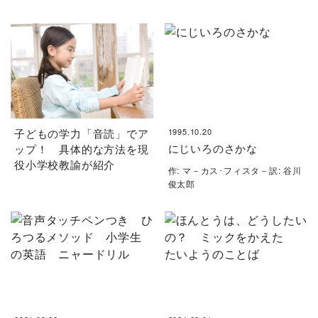
子どもの学力「音読」でア
1995.10.20
にじいろのさかな
ップ！ 具体的な方法を現
役小学校教諭が紹介
作: マ－カス･フィスタ－訳: 谷川
俊太郎