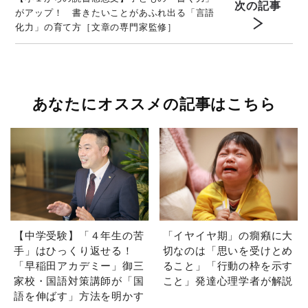
次の記事
がアップ！ 書きたいことがあふれ出る「言語
化力」の育て方［文章の専門家監修］
あなたにオススメの記事はこちら
【中学受験】「４年生の苦
「イヤイヤ期」の癇癪に大
手」はひっくり返せる！
切なのは「思いを受けとめ
「早稲田アカデミー」御三
ること」「行動の枠を示す
家校・国語対策講師が「国
こと」発達心理学者が解説
語を伸ばす」方法を明かす