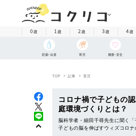
0
1
2
3
4
歳
歳
歳
歳
歳
妊娠・出産
育児
健康・安全
TOP
記事
育児
コロナ禍で子どもの認
庭環境づくりとは？
脳科学者・細田千尋先生に聞く「
子どもの脳を伸ばすウィズコロナ