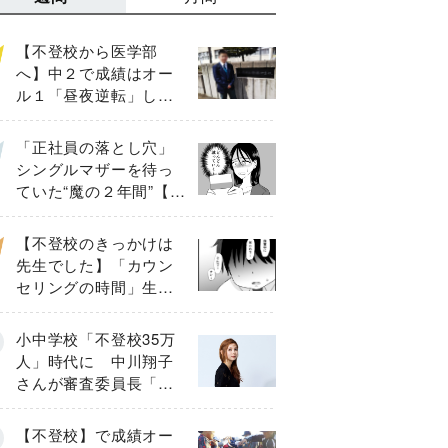
【不登校から医学部
へ】中２で成績はオー
ル１「昼夜逆転」した
わが子を”夜遊び”に連れ
出した母の気づき
「正社員の落とし穴」
シングルマザーを待っ
ていた“魔の２年間”【後
編】
【不登校のきっかけは
先生でした】「カウン
セリングの時間」生徒
の情報をバラしたの
は…《第２話》
小中学校「不登校35万
人」時代に 中川翔子
さんが審査委員長「不
登校生動画甲子園
2026」が開催
【不登校】で成績オー