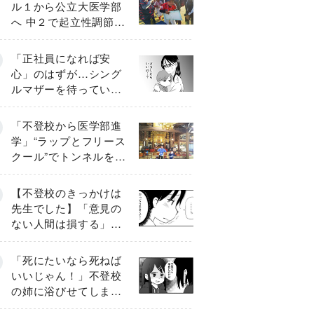
ル１から公立大医学部
へ 中２で起立性調節障
害「治るまで３年」の
診断 そのとき母は
「正社員になれば安
心」のはずが…シング
ルマザーを待ってい
た“魔の２年間”【前編】
「不登校から医学部進
学」“ラップとフリース
クール”でトンネルを脱
して高校受験へ〔元野
球少年の実話〕
【不登校のきっかけは
先生でした】「意見の
ない人間は損する」担
任の一言が苦しみに…
《第１話》
「死にたいなら死ねば
いいじゃん！」不登校
の姉に浴びせてしまっ
た言葉【番外編・後