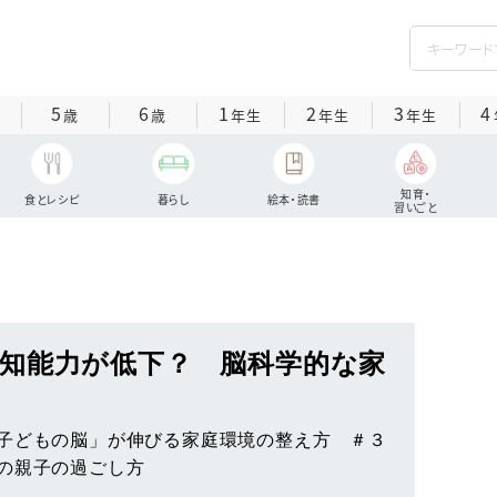
5
6
1
2
3
4
歳
歳
年生
年生
年生
知育・
食とレシピ
暮らし
絵本・読書
習いごと
知能力が低下？ 脳科学的な家
子どもの脳」が伸びる家庭環境の整え方 ＃３
の親子の過ごし方