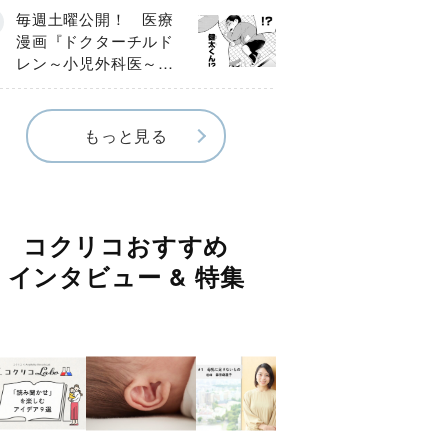
編】
毎週土曜公開！ 医療
漫画『ドクターチルド
レン～小児外科医～』
【Episode.４】
もっと見る
コクリコおすすめ
インタビュー & 特集