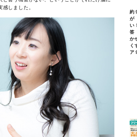
実感しました。
約
が
い
答
か
く
ア