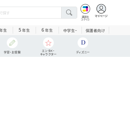
マイページ
講談社
コクリコ
5
6
年生
年生
年生
中学生~
保護者向け
エンタメ・
学習・お受験
ディズニー
キャラクター