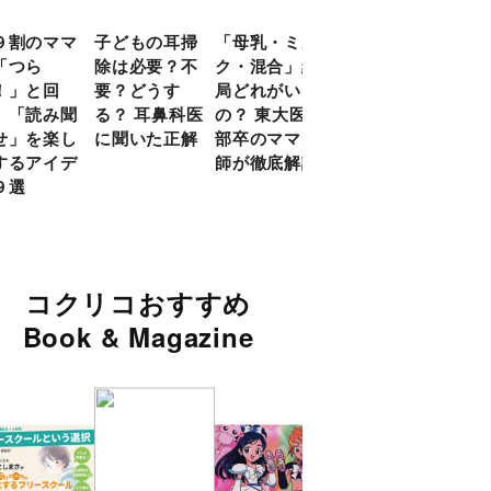
９割のママ
子どもの耳掃
「母乳・ミル
前頭葉の発達
現役
「つら
除は必要？不
ク・混合」結
ピークは10
談員
！」と回
要？どうす
局どれがいい
代！ 脳科学
に偏
 「読み聞
る？ 耳鼻科医
の？ 東大医学
的に子どもの
い」
せ」を楽し
に聞いた正解
部卒のママ医
「ならいご
由
するアイデ
師が徹底解説
と」を検証
９選
コクリコおすすめ
Book & Magazine