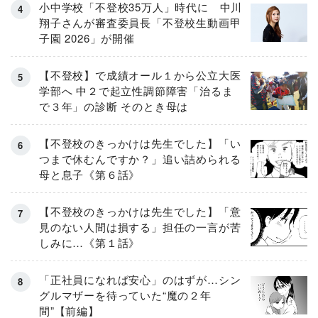
小中学校「不登校35万人」時代に 中川
翔子さんが審査委員長「不登校生動画甲
子園 2026」が開催
【不登校】で成績オール１から公立大医
学部へ 中２で起立性調節障害「治るま
で３年」の診断 そのとき母は
【不登校のきっかけは先生でした】「い
つまで休むんですか？」追い詰められる
母と息子《第６話》
【不登校のきっかけは先生でした】「意
見のない人間は損する」担任の一言が苦
しみに…《第１話》
「正社員になれば安心」のはずが…シン
グルマザーを待っていた“魔の２年
間”【前編】