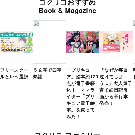
コクリコおすすめ
Book & Magazine
フリースクー
５文字で四字
「プリキュ
『なぜか毎回
ルという選択
熟語
ア」絵本約120
泣けてしま
点が電子書籍
う...』大人気子
化！ ママラ
育て絵日記漫
イター「プリ
画から単行本
キュア電子絵
発売！
本」を買って
みた！