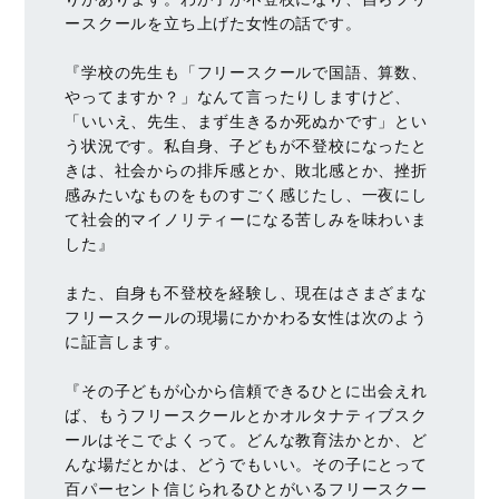
ースクールを立ち上げた女性の話です。
『学校の先生も「フリースクールで国語、算数、
やってますか？」なんて言ったりしますけど、
「いいえ、先生、まず生きるか死ぬかです」とい
う状況です。私自身、子どもが不登校になったと
きは、社会からの排斥感とか、敗北感とか、挫折
感みたいなものをものすごく感じたし、一夜にし
て社会的マイノリティーになる苦しみを味わいま
した』
また、自身も不登校を経験し、現在はさまざまな
フリースクールの現場にかかわる女性は次のよう
に証言します。
『その子どもが心から信頼できるひとに出会えれ
ば、もうフリースクールとかオルタナティブスク
ールはそこでよくって。どんな教育法かとか、ど
んな場だとかは、どうでもいい。その子にとって
百パーセント信じられるひとがいるフリースクー