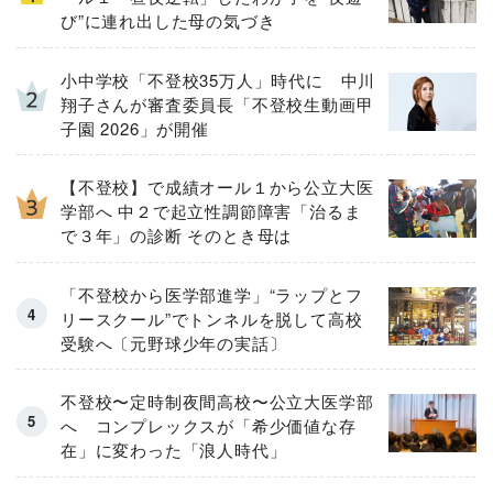
び”に連れ出した母の気づき
小中学校「不登校35万人」時代に 中川
翔子さんが審査委員長「不登校生動画甲
子園 2026」が開催
【不登校】で成績オール１から公立大医
学部へ 中２で起立性調節障害「治るま
で３年」の診断 そのとき母は
「不登校から医学部進学」“ラップとフ
リースクール”でトンネルを脱して高校
受験へ〔元野球少年の実話〕
不登校〜定時制夜間高校〜公立大医学部
へ コンプレックスが「希少価値な存
在」に変わった「浪人時代」