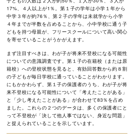
子どもの人数は２人が約50％、１人が30％、３人が
17%、４人以上が1％。第１子の学年は小学１年から
中学３年が約76％、第２子の学年は未就学から小学
４年までが半数を占めることから、小中学校に通う子
どもを持つ母親が、フリースクールについて高い関心
を寄せていることがうかがえます。
まず注目すべきは、わが子が将来不登校になる可能性
についての意識調査です。第１子の在籍校（または原
籍校）への登校状態を見ると、有効回答数から約８割
の子どもが毎日学校に通っていることがわかります。
にもかかわらず、第１子の保護者のうち、わが子が将
来不登校になる可能性について「考えたことがある」
と「少し考えたことがある」が合わせて83％を占め
ました。これらの２つのデータは、多くの保護者にと
って不登校が「決して他人事ではない、身近な問題」
と捉えられていることを示しています。