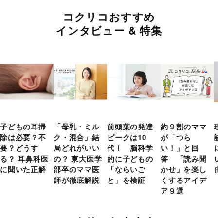
コクリコおすすめ
インタビュー & 特集
子どもの耳掃
「母乳・ミル
前頭葉の発達
約９割のママ
除は必要？不
ク・混合」結
ピークは10
が「つら
要？どうす
局どれがいい
代！ 脳科学
い！」と回
る？ 耳鼻科医
の？ 東大医学
的に子どもの
答 「読み聞
に聞いた正解
部卒のママ医
「ならいご
かせ」を楽し
師が徹底解説
と」を検証
くするアイデ
ア９選