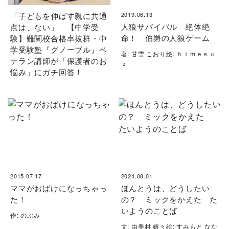
「子どもを伸ばす親に共通
2019.06.13
人狼サバイバル 絶体絶
点は、ない」 【中学受
命！ 伯爵の人狼ゲーム
験】難関校合格率抜群・中
学受験塾『グノーブル』ベ
著: 甘雪 こおり絵: ｈｉｍｅｓｕ
テラン講師が「保護者のお
ｚ
悩み」にガチ回答！
2015.07.17
2024.08.01
ママがおばけになっちゃっ
ほんとうは、どうしたい
た！
の？ ミックをかえた た
いようのことば
作: のぶみ
文: 由美村 嬉々絵: すみもと なな