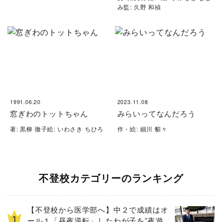
み監: 久野 和禎
1991.06.20
2023.11.08
窓ぎわのトットちゃん
みらいってなんだろう
著: 黒柳 徹子絵: いわさき ちひろ
作・絵: 細川 貂々
不登校カテゴリーのランキング
【不登校から医学部へ】中２で成績はオ
ール１「昼夜逆転」したわが子を”夜遊