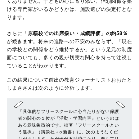
くありません。子どもの心に寄り添い、信頼関係を築
ける専門家がいるかどうかは、施設選びの決定打とな
ります。
さらに
「原籍校での出席扱い・成績評価」の約58％
が続きます。将来の進路への不安のみならず、「現在
の学校との関係をどう維持するか」という足元の制度
面についても、多くの親が切実な関心を持って注視し
ていることがわかります。
この結果について前出の教育ジャーナリストおおたと
しまささんは次のように分析します。
「具体的なフリースクールに心当たりがない保護
者の関心の１位が『活動・学習内容』というのは
ある意味象徴的です。拙著『フリースクールとい
う選択』（講談社＋α新書）に、次のようなくだ
りがあります。わが子が不登校になり、自らフリ