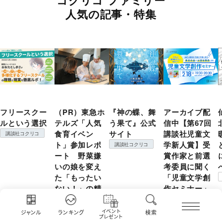
コクリコ ファミリー
人気の記事・特集
フリースクー
（PR）東急ホ
『神の蝶、舞
アーカイブ配
ルという選択
テルズ「人気
う果て』公式
信中【第67回
食育イベン
サイト
講談社児童文
講談社コクリコ
ト」参加レポ
学新人賞】受
講談社コクリコ
ート 野菜嫌
賞作家と前選
いの娘を変え
考委員に聞く
た「もったい
「児童文学創
ない！」の精
作セミナー」
神
コクリコ
コクリコ
イベント
ジャンル
ランキング
検索
プレゼント