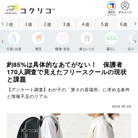
マイページ
講談社
コクリコ
0
1
2
3
4
5
6
歳
歳
歳
歳
歳
歳
歳
妊娠・出産
育児
健康・安全
食とレシピ
暮らし
絵本・
約85%は具体的なあてがない！ 保護者
170人調査で見えたフリースクールの現状
と課題
【アンケート調査】わが子の「第３の居場所」に求める条件
と情報不足のリアル
2026.05.08