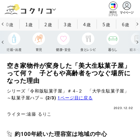
マイページ
講談社
コクリコ
0
1
2
3
4
5
6
歳
歳
歳
歳
歳
歳
歳
妊娠・出産
育児
健康・安全
食とレシピ
暮らし
絵本・
空き家物件が変身した「美大生駄菓子屋」
って何？ 子どもや高齢者をつなぐ場所に
なった理由
シリーズ「令和版駄菓子屋」＃４‐２ 「大学生駄菓子屋」
～駄菓子屋ハブ～
(2/3)
1ページ目に戻る
2023.12.02
ライター:
遠藤 るりこ
約100年続いた理容室は地域の中心