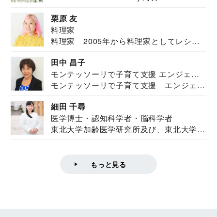
栗原 友
料理家
料理家 2005年から料理家としてレシピ
を紹介。東...
田中 昌子
モンテッソーリで子育て支援 エンジェル
モンテッソーリで子育て支援 エンジェル
ズハウス研究所所長
ズハウス研究...
細田 千尋
医学博士・認知科学者・脳科学者
東北大学加齢医学研究所及び、東北大学大
学院情報科学...
もっと見る