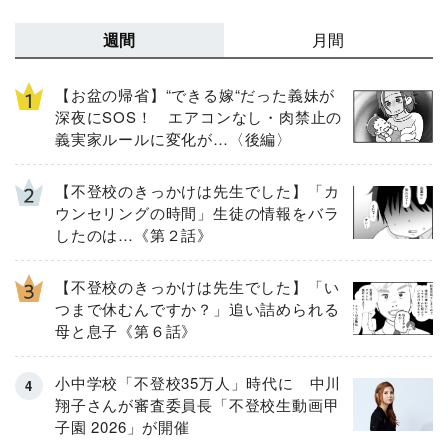
週間
月間
【お盆の帰省】“できる嫁“だった義妹が
深夜にSOS！ エアコンなし・肉禁止の
義実家ルールに変化が…〈後編〉
【不登校のきっかけは先生でした】「カ
ウンセリングの時間」生徒の情報をバラ
したのは…《第２話》
【不登校のきっかけは先生でした】「い
つまで休むんですか？」追い詰められる
母と息子《第６話》
小中学校「不登校35万人」時代に 中川
翔子さんが審査委員長「不登校生動画甲
子園 2026」が開催