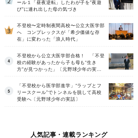
ール１「昼夜逆転」したわが子を”夜遊
び”に連れ出した母の気づき
不登校〜定時制夜間高校〜公立大医学部
へ コンプレックスが「希少価値な存
在」に変わった「浪人時代」
不登校から公立大医学部合格！ 「不登
校の経験があったから子も母も“生き
方”が見つかった」〔元野球少年の実
話〕
「不登校から医学部進学」“ラップとフ
リースクール”でトンネルを脱して高校
受験へ〔元野球少年の実話〕
人気記事・連載ランキング