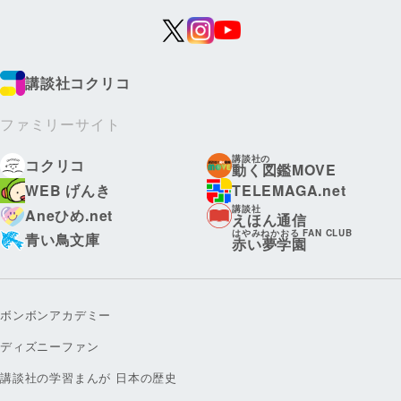
講談社コクリコ
ファミリーサイト
講談社の
コクリコ
動く図鑑MOVE
WEB げんき
TELEMAGA.net
講談社
Aneひめ.net
えほん通信
はやみねかおる FAN CLUB
青い鳥文庫
赤い夢学園
ボンボンアカデミー
ディズニーファン
講談社の学習まんが 日本の歴史