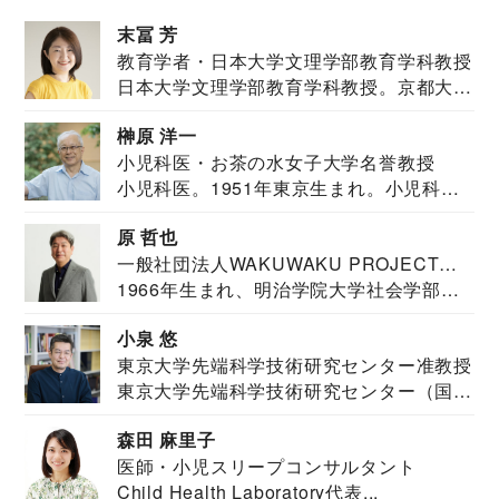
末冨 芳
教育学者・日本大学文理学部教育学科教授
日本大学文理学部教育学科教授。京都大学
教育学部卒業...
榊原 洋一
小児科医・お茶の水女子大学名誉教授
小児科医。1951年東京生まれ。小児科
医。東京大学...
原 哲也
一般社団法人WAKUWAKU PROJECT
1966年生まれ、明治学院大学社会学部福
JAPAN代表・言語聴覚士・社会福祉士
祉学科卒業...
小泉 悠
東京大学先端科学技術研究センター准教授
東京大学先端科学技術研究センター（国際
安全保障構想...
森田 麻里子
医師・小児スリープコンサルタント
Child Health Laboratory代表...