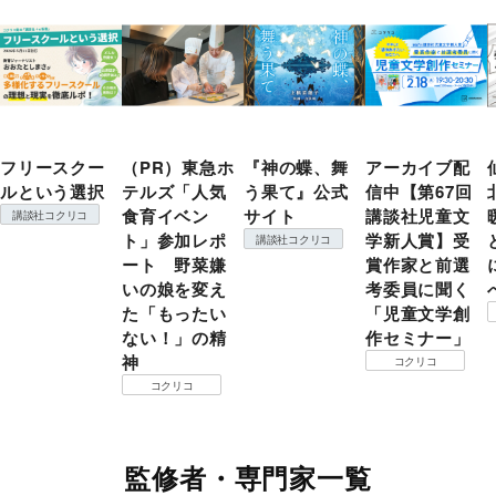
フリースクー
（PR）東急ホ
『神の蝶、舞
アーカイブ配
ルという選択
テルズ「人気
う果て』公式
信中【第67回
食育イベン
サイト
講談社児童文
講談社コクリコ
ト」参加レポ
学新人賞】受
講談社コクリコ
ート 野菜嫌
賞作家と前選
いの娘を変え
考委員に聞く
た「もったい
「児童文学創
ない！」の精
作セミナー」
神
コクリコ
コクリコ
監修者・専門家一覧