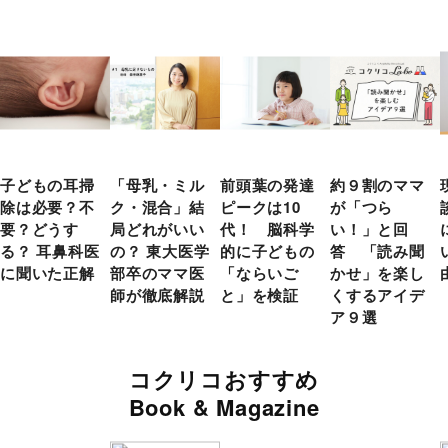
子どもの耳掃
「母乳・ミル
前頭葉の発達
約９割のママ
除は必要？不
ク・混合」結
ピークは10
が「つら
要？どうす
局どれがいい
代！ 脳科学
い！」と回
る？ 耳鼻科医
の？ 東大医学
的に子どもの
答 「読み聞
に聞いた正解
部卒のママ医
「ならいご
かせ」を楽し
師が徹底解説
と」を検証
くするアイデ
ア９選
コクリコおすすめ
Book & Magazine