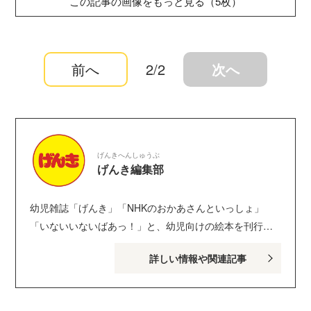
この記事の画像をもっと見る（5枚）
前へ
2/2
次へ
げんきへんしゅうぶ
げんき編集部
幼児雑誌「げんき」「NHKのおかあさんといっしょ」
「いないいないばあっ！」と、幼児向けの絵本を刊行し
ている講談社げんき編集部のサイトです。１・２・３歳
詳しい情報や関連記事
のお子さんがいるパパ・ママを中心に、おもしろくて役
に立つ子育てや絵本の情報が満載！ Instagram :
genki_magazine Twitter : @kodanshagenki LINE :