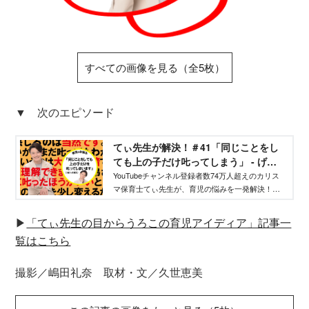
すべての画像を見る（全5枚）
▼ 次のエピソード
てぃ先生が解決！＃41「同じことをし
ても上の子だけ𠮟ってしまう」 - げん
き
YouTubeチャンネル登録者数74万人超えのカリス
マ保育士てぃ先生が、育児の悩みを一発解決！
日々子どもに接している人ならではの、具体的か
つ的確な「すぐ効く」育児法。やってみる価値ア
▶︎
「てぃ先生の目からうろこの育児アイディア」記事一
リです！
覧はこちら
撮影／嶋田礼奈 取材・文／久世恵美