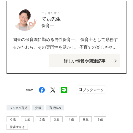
@genki
てぃせんせい
てぃ先生
保育士
関東の保育園に勤める男性保育士。 保育士として勤務す
るかたわら、その専門性を活かし、子育ての楽しさや子
どもへの向き合い方などをメディアなどで発信。全国で
詳しい情報や関連記事
の講演は年間50回以上。 他園で保育内容へのアドバイス
を行う「顧問保育士」など、保育士の活躍分野を広げる
取り組みにも積極的に参加している。 ちょっと笑えて、
かわいらしい子どもの日常についてのつぶやきが好評を
ブックマーク
share
博し、X（旧Twitter）フォロワー数は62万人を超える。子
育てのハウツーを発信しているYouTubeも大人気。 著書
ワンオペ育児
父親
育児悩み
は『子どもに伝わるスゴ技大全 カリスマ保育士てぃ先
生の子育てで困ったら、これやってみ！』（ダイヤモン
０歳
１歳
２歳
３歳
４歳
５歳
６歳
ド社）、『ほぉ…、ここがちきゅうのほいくえんか。』
保護者向け
（ベストセラーズ）、コミックほか多数。 Twitter：