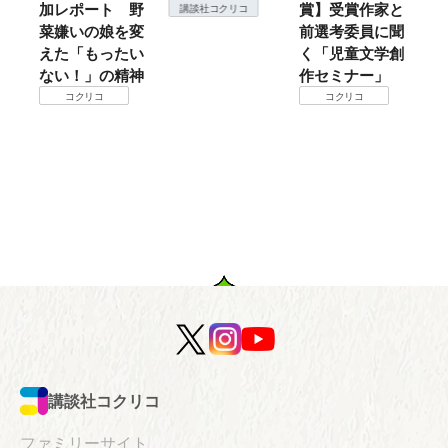
加レポート 野
賞】受賞作家と
こ
講談社コクリコ
菜嫌いの娘を変
前選考委員に聞
て
えた「もったい
く「児童文学創
ない！」の精神
作セミナー」
コクリコ
コクリコ
講談社コクリコ
ファミリーサイト