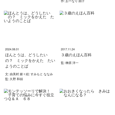
作: おーなり 由子
2024.08.01
2017.11.24
ほんとうは、どうしたい
３歳のえほん百科
の？ ミックをかえた たい
監: 榊原 洋一
ようのことば
文: 由美村 嬉々絵: すみもと ななみ
監: 久野 和禎