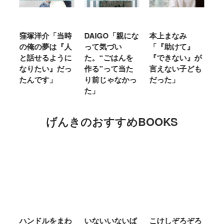
窪塚洋介「当時
DAIGO「親にな
本上まなみ
千
る
の俺の夢は『人
って気づい
「『助けて』
育
ミ
と話せるように
た。“ごはんを
『できない』が
ヤ
」
なりたい』だっ
作る”って当た
言えない子ども
る
たんです」
り前じゃなかっ
だった」
た
た」
げんきのおすすめBOOKS
ム
ハンドルをまわ
いないいないば
こけしぞろぞろ
Ｍ