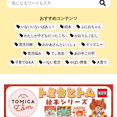
おすすめコンテンツ
いないいないばあっ！
絵本
ぷにおちゃん
わたしが子どもだったころ
かおりんごむし
育児川柳
おかあさんといっしょ
ディズニー
育児悩み
てぃ先生
あの手この手
子育てQ＆A
パない育児
やばい野菜
夫育て