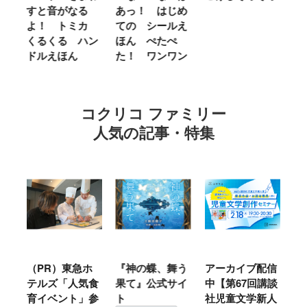
せ
すと音がなる
あっ！ はじめ
Ｌ
ほ
よ！ トミカ
ての シールえ
Ｍ
くるくる ハン
ほん ぺたぺ
し
ドルえほん
た！ ワンワン
に
コクリコ ファミリー
人気の記事・特集
ル
（PR）東急ホ
『神の蝶、舞う
アーカイブ配信
仙
テルズ「人気食
果て』公式サイ
中【第67回講談
地
育イベント」参
ト
社児童文学新人
暖