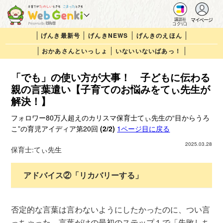
マイページ
講談社
コクリコ
げんき最新号
げんきNEWS
げんきのえほん
おかあさんといっしょ
いないいないばあっ！
「でも」の使い方が大事！ 子どもに伝わる
親の言葉遣い【子育てのお悩みをてぃ先生が
解決！】
フォロワー80万人超えのカリスマ保育士てぃ先生の“目からうろ
こ”の育児アイディア第20回
(2/2)
1ページ目に戻る
2025.03.28
保育士:
てぃ先生
アドバイス②「リカバリーする」
否定的な言葉は言わないようにしたかったのに、つい言
っちゃった。言葉がけの最初のステップ１で「失敗しち