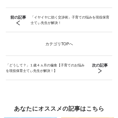
@_HappyBoy Instagram：＠tsenseidayo YouTube
Amebaブログ
前の記事
「イヤイヤに効く交渉術」子育ての悩みを現役保育
士てぃ先生が解決！
カテゴリ
TOPへ
次の記事
「どうして？」１歳４ヵ月の偏食【子育てのお悩み
を現役保育士てぃ先生が解決！】
あなたにオススメの記事はこちら