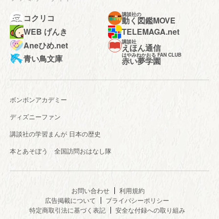
講談社の
コクリコ
動く図鑑MOVE
WEB げんき
TELEMAGA.net
講談社
Aneひめ.net
えほん通信
はやみねかおる FAN CLUB
青い鳥文庫
赤い夢学園
ボンボンアカデミー
ディズニーファン
講談社の学習まんが 日本の歴史
本とあそぼう 全国訪問おはなし隊
お問い合わせ
利用規約
広告掲載について
プライバシーポリシー
特定商取引法に基づく表記
安全な付録への取り組み