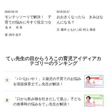
2020.06.18
2018.02.21
モンテッソーリで解決！ 子
おおきくなったら きみはな
育ての悩みに今すぐ役立つＱ
んになる？
＆Ａ ６８
文: 藤本 ともひこ絵: 村上 康成
著: 田中 昌子
てぃ先生の目からうろこの育児アイディアカ
テゴリーのランキング
「パパはいや！」２歳児の子育てのお悩み
1
を現役保育士てぃ先生が解決！
「口から飲み物を吐きだして遊ぶ」子ども
2
の食事時の悩みをてぃ先生が解決！