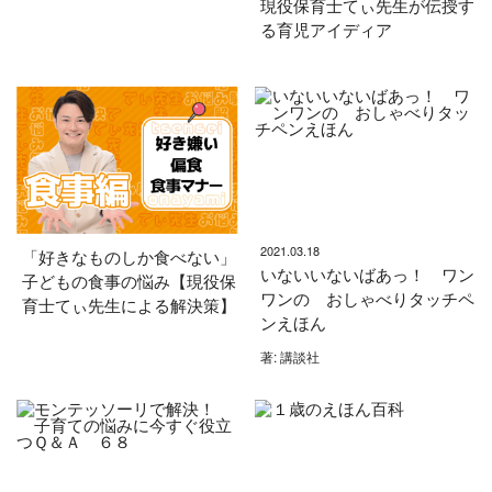
現役保育士てぃ先生が伝授す
る育児アイディア
2021.03.18
「好きなものしか食べない」
いないいないばあっ！ ワン
子どもの食事の悩み【現役保
ワンの おしゃべりタッチペ
育士てぃ先生による解決策】
ンえほん
著: 講談社