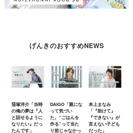
げんきのおすすめNEWS
窪塚洋介「当時
DAIGO「親にな
本上まなみ
千
る
の俺の夢は『人
って気づい
「『助けて』
育
ミ
と話せるように
た。“ごはんを
『できない』が
ヤ
」
なりたい』だっ
作る”って当た
言えない子ども
る
たんです」
り前じゃなかっ
だった」
た