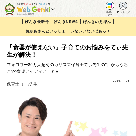
マイページ
講談社
コクリコ
げんき最新号
げんきNEWS
げんきのえほん
おかあさんといっしょ
いないいないばあっ！
「食器が使えない」子育てのお悩みをてぃ先
生が解決！
フォロワー80万人超えのカリスマ保育士てぃ先生の‟目からうろ
こ”の育児アイディア ＃８
2024.11.08
保育士:
てぃ先生