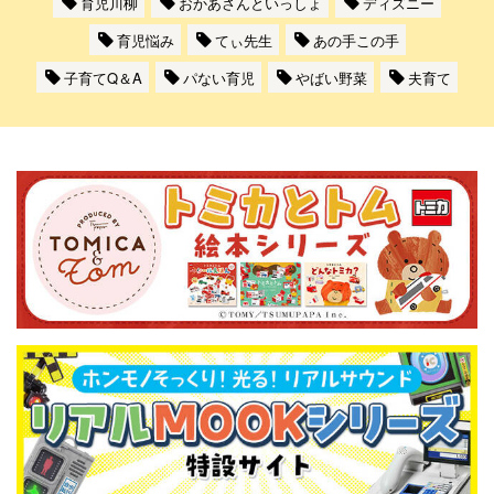
育児川柳
おかあさんといっしょ
ディズニー
育児悩み
てぃ先生
あの手この手
子育てQ＆A
パない育児
やばい野菜
夫育て