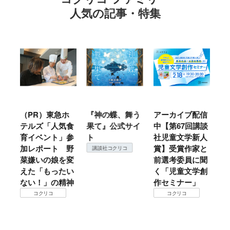
人気の記事・特集
ル
（PR）東急ホ
『神の蝶、舞う
アーカイブ配信
仙
テルズ「人気食
果て』公式サイ
中【第67回講談
地
育イベント」参
ト
社児童文学新人
暖
加レポート 野
賞】受賞作家と
こ
講談社コクリコ
菜嫌いの娘を変
前選考委員に聞
て
えた「もったい
く「児童文学創
ない！」の精神
作セミナー」
コクリコ
コクリコ