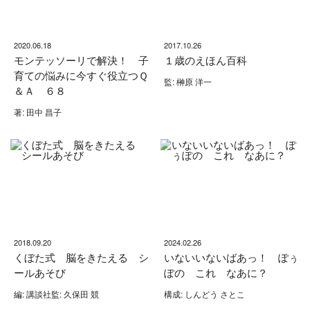
2020.06.18
2017.10.26
モンテッソーリで解決！ 子
１歳のえほん百科
育ての悩みに今すぐ役立つＱ
監: 榊原 洋一
＆Ａ ６８
著: 田中 昌子
2018.09.20
2024.02.26
くぼた式 脳をきたえる シ
いないいないばあっ！ ぽぅ
ールあそび
ぽの これ なあに？
編: 講談社監: 久保田 競
構成: しんどう さとこ