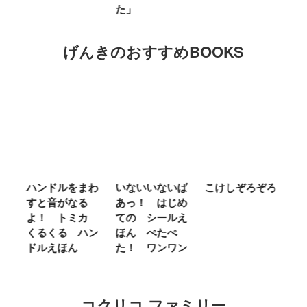
た」
げんきのおすすめBOOKS
ム
ハンドルをまわ
いないいないば
こけしぞろぞろ
Ｍ
せ
すと音がなる
あっ！ はじめ
Ｌ
ほ
よ！ トミカ
ての シールえ
Ｍ
くるくる ハン
ほん ぺたぺ
し
ドルえほん
た！ ワンワン
に
コクリコ ファミリー