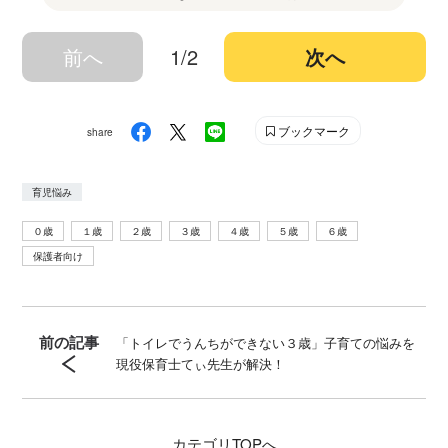
前へ
1/2
次へ
ブックマーク
share
育児悩み
０歳
１歳
２歳
３歳
４歳
５歳
６歳
保護者向け
前の記事
「トイレでうんちができない３歳」子育ての悩みを
現役保育士てぃ先生が解決！
カテゴリ
TOPへ