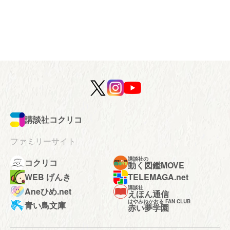
講談社コクリコ
ファミリーサイト
講談社の
コクリコ
動く図鑑MOVE
WEB げんき
TELEMAGA.net
講談社
Aneひめ.net
えほん通信
はやみねかおる FAN CLUB
青い鳥文庫
赤い夢学園