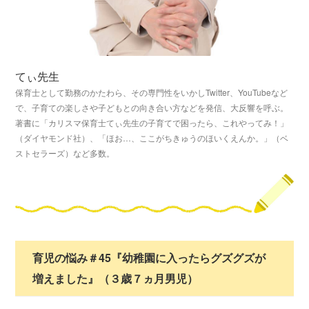
てぃ先生
保育士として勤務のかたわら、その専門性をいかしTwitter、YouTubeなど
で、子育ての楽しさや子どもとの向き合い方などを発信、大反響を呼ぶ。
著書に「カリスマ保育士てぃ先生の子育てで困ったら、これやってみ！」
（ダイヤモンド社）、「ほお…、ここがちきゅうのほいくえんか。」（ベ
ストセラーズ）など多数。
育児の悩み＃45『幼稚園に入ったらグズグズが
増えました』（３歳７ヵ月男児）