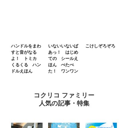
ドルをまわ
いないいないば
こけしぞろぞろ
ＭＲ．ＭＥ
音がなる
あっ！ はじめ
ＬＩＴＴＬ
 トミカ
ての シールえ
ＭＩＳＳ や
くる ハン
ほん ぺたぺ
しいって な
えほん
た！ ワンワン
に Ｂｅ Ｋ
ｎｄ
コクリコ ファミリー
人気の記事・特集