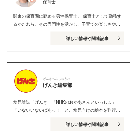
保育士
関東の保育園に勤める男性保育士。 保育士として勤務す
るかたわら、その専門性を活かし、子育ての楽しさや子
どもへの向き合い方などをメディアなどで発信。全国で
詳しい情報や関連記事
の講演は年間50回以上。 他園で保育内容へのアドバイス
を行う「顧問保育士」など、保育士の活躍分野を広げる
取り組みにも積極的に参加している。 ちょっと笑えて、
かわいらしい子どもの日常についてのつぶやきが好評を
博し、X（旧Twitter）フォロワー数は62万人を超える。子
げんきへんしゅうぶ
育てのハウツーを発信しているYouTubeも大人気。 著書
げんき編集部
は『子どもに伝わるスゴ技大全 カリスマ保育士てぃ先
生の子育てで困ったら、これやってみ！』（ダイヤモン
幼児雑誌「げんき」「NHKのおかあさんといっしょ」
ド社）、『ほぉ…、ここがちきゅうのほいくえんか。』
「いないいないばあっ！」と、幼児向けの絵本を刊行し
（ベストセラーズ）、コミックほか多数。 Twitter：
ている講談社げんき編集部のサイトです。１・２・３歳
@_HappyBoy Instagram：＠tsenseidayo YouTube
詳しい情報や関連記事
のお子さんがいるパパ・ママを中心に、おもしろくて役
Amebaブログ
に立つ子育てや絵本の情報が満載！ Instagram :