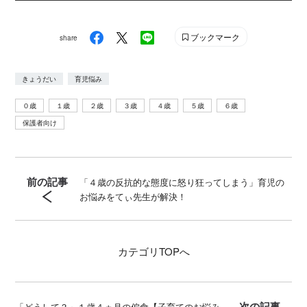
genki_magazine Twitter : @kodanshagenki LINE :
@genki
ブックマーク
share
きょうだい
育児悩み
０歳
１歳
２歳
３歳
４歳
５歳
６歳
保護者向け
前の記事
「４歳の反抗的な態度に怒り狂ってしまう」育児の
お悩みをてぃ先生が解決！
カテゴリ
TOPへ
次の記事
「どうして？」１歳４ヵ月の偏食【子育てのお悩み