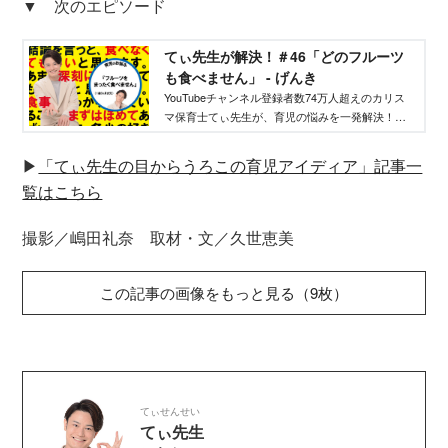
▼ 次のエピソード
てぃ先生が解決！＃46「どのフルーツ
も食べません」 - げんき
YouTubeチャンネル登録者数74万人超えのカリス
マ保育士てぃ先生が、育児の悩みを一発解決！
日々子どもに接している人ならではの、具体的か
つ的確な「すぐ効く」育児法。やってみる価値ア
▶︎
「てぃ先生の目からうろこの育児アイディア」記事一
リです！
覧はこちら
撮影／嶋田礼奈 取材・文／久世恵美
この記事の画像をもっと見る（9枚）
てぃせんせい
てぃ先生