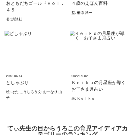
おともだちゴールドｖｏｌ．
４歳のえほん百科
４５
監: 榊原 洋一
著: 講談社
2018.06.14
2022.09.02
どしゃぶり
Ｋｅｉｋｏの月星座が導く
お子さま月占い
絵: はた こうしろう文: おーなり 由
子
著: Ｋｅｉｋｏ
てぃ先生の目からうろこの育児アイディアカ
テゴリーのランキング