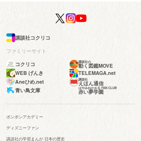
講談社コクリコ
ファミリーサイト
講談社の
コクリコ
動く図鑑MOVE
WEB げんき
TELEMAGA.net
講談社
Aneひめ.net
えほん通信
はやみねかおる FAN CLUB
青い鳥文庫
赤い夢学園
ボンボンアカデミー
ディズニーファン
講談社の学習まんが 日本の歴史