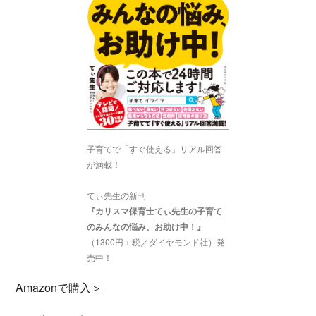
子育てで「すぐ使える」リアル回答
が満載！
てぃ先生の新刊
『カリスマ保育士てぃ先生の子育て
のみんなの悩み、お助け中！』
（1300円＋税／ダイヤモンド社）発
売中！
Amazonで購入＞