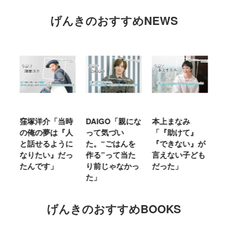
げんきのおすすめNEWS
介「当時
DAIGO「親にな
本上まなみ
千原せいじ「子
夢は『人
って気づい
「『助けて』
育ては自分のイ
るように
た。“ごはんを
『できない』が
ヤな面に直面す
い』だっ
作る”って当た
言えない子ども
ることが多かっ
す」
り前じゃなかっ
だった」
た」
た」
げんきのおすすめBOOKS