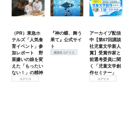
PR）東急ホ
『神の蝶、舞う
アーカイブ配信
仙台の冬は
ルズ「人気食
果て』公式サイ
中【第67回講談
地方では温
イベント」参
ト
社児童文学新人
暖？ 本当
レポート 野
賞】受賞作家と
ころは仙台
講談社コクリコ
嫌いの娘を変
前選考委員に聞
て検証すべ
た「もったい
く「児童文学創
コクリコ
い！」の精神
作セミナー」
コクリコ
コクリコ