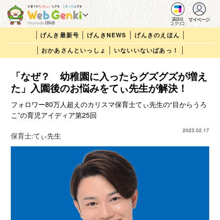
マイページ
講談社
コクリコ
げんき最新号
げんきNEWS
げんきのえほん
おかあさんといっしょ
いないいないばあっ！
「なぜ？ 幼稚園に入ったらグズグズが増え
た」入園後のお悩みをてぃ先生が解決！
フォロワー80万人超えのカリスマ保育士てぃ先生の“目からうろ
こ”の育児アイディア第25回
2023.02.17
保育士:
てぃ先生