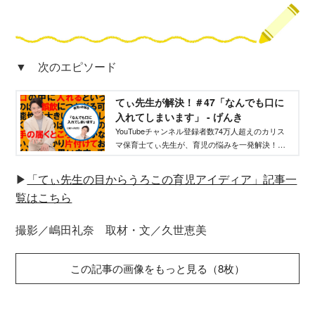
▼ 次のエピソード
てぃ先生が解決！＃47「なんでも口に
入れてしまいます」 - げんき
YouTubeチャンネル登録者数74万人超えのカリス
マ保育士てぃ先生が、育児の悩みを一発解決！
日々子どもに接している人ならではの、具体的か
つ的確な「すぐ効く」育児法。やってみる価値ア
▶︎
「てぃ先生の目からうろこの育児アイディア」記事一
リです！
覧はこちら
撮影／嶋田礼奈 取材・文／久世恵美
この記事の画像をもっと見る（8枚）