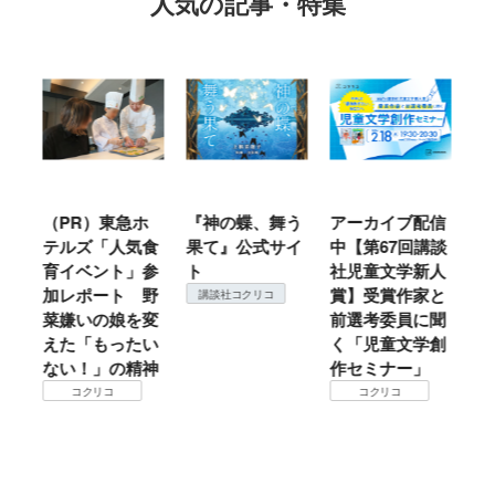
人気の記事・特集
PR）東急ホ
『神の蝶、舞う
アーカイブ配信
仙台の冬
テルズ「人気食
果て』公式サイ
中【第67回講談
地方では
育イベント」参
ト
社児童文学新人
暖？ 本
加レポート 野
賞】受賞作家と
ころは仙
講談社コクリコ
菜嫌いの娘を変
前選考委員に聞
て検証す
えた「もったい
く「児童文学創
コクリコ
ない！」の精神
作セミナー」
コクリコ
コクリコ