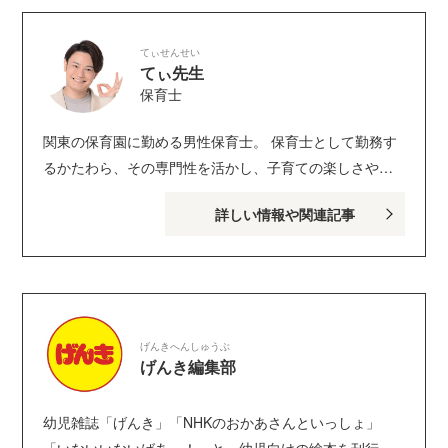
てぃせんせい
てぃ先生
保育士
関東の保育園に勤める男性保育士。 保育士として勤務す
るかたわら、その専門性を活かし、子育ての楽しさや子
どもへの向き合い方などをメディアなどで発信。全国で
詳しい情報や関連記事
の講演は年間50回以上。 他園で保育内容へのアドバイス
を行う「顧問保育士」など、保育士の活躍分野を広げる
取り組みにも積極的に参加している。 ちょっと笑えて、
かわいらしい子どもの日常についてのつぶやきが好評を
博し、X（旧Twitter）フォロワー数は62万人を超える。子
げんきへんしゅうぶ
育てのハウツーを発信しているYouTubeも大人気。 著書
げんき編集部
は『子どもに伝わるスゴ技大全 カリスマ保育士てぃ先
生の子育てで困ったら、これやってみ！』（ダイヤモン
幼児雑誌「げんき」「NHKのおかあさんといっしょ」
ド社）、『ほぉ…、ここがちきゅうのほいくえんか。』
「いないいないばあっ！」と、幼児向けの絵本を刊行し