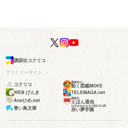
講談社コクリコ
ファミリーサイト
講談社の
コクリコ
動く図鑑MOVE
WEB げんき
TELEMAGA.net
講談社
Aneひめ.net
えほん通信
はやみねかおる FAN CLUB
青い鳥文庫
赤い夢学園