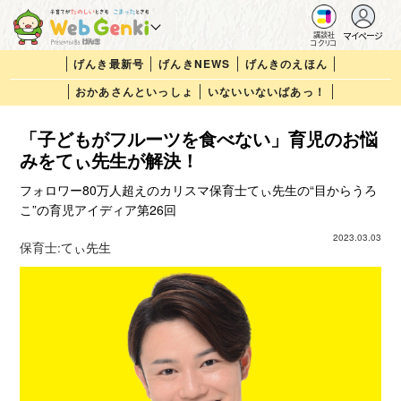
マイページ
講談社
コクリコ
げんき最新号
げんきNEWS
げんきのえほん
おかあさんといっしょ
いないいないばあっ！
「子どもがフルーツを食べない」育児のお悩
みをてぃ先生が解決！
フォロワー80万人超えのカリスマ保育士てぃ先生の“目からうろ
こ”の育児アイディア第26回
2023.03.03
保育士:
てぃ先生