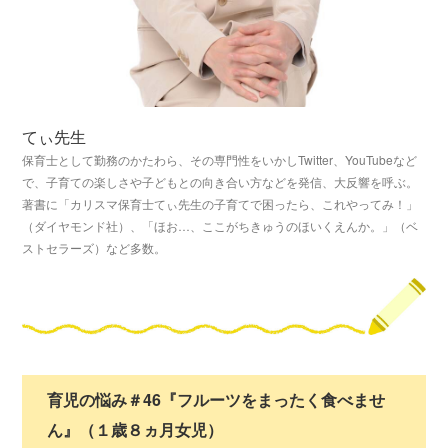
てぃ先生
保育士として勤務のかたわら、その専門性をいかしTwitter、YouTubeなど
で、子育ての楽しさや子どもとの向き合い方などを発信、大反響を呼ぶ。
著書に「カリスマ保育士てぃ先生の子育てで困ったら、これやってみ！」
（ダイヤモンド社）、「ほお…、ここがちきゅうのほいくえんか。」（ベ
ストセラーズ）など多数。
育児の悩み＃46『フルーツをまったく食べませ
ん』（１歳８ヵ月女児）