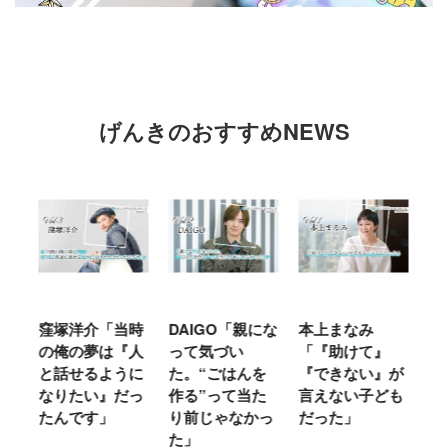
げんきのおすすめNEWS
洋介「当時
DAIGO「親にな
本上まなみ
千原せいじ「
の夢は『人
って気づい
「『助けて』
育ては自分の
せるように
た。“ごはんを
『できない』が
ヤな面に直面
たい』だっ
作る”って当た
言えない子ども
ることが多か
です」
り前じゃなかっ
だった」
た」
た」