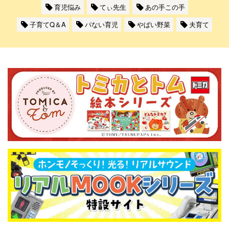
育児悩み
てぃ先生
あの手この手
子育てQ＆A
パない育児
やばい野菜
夫育て