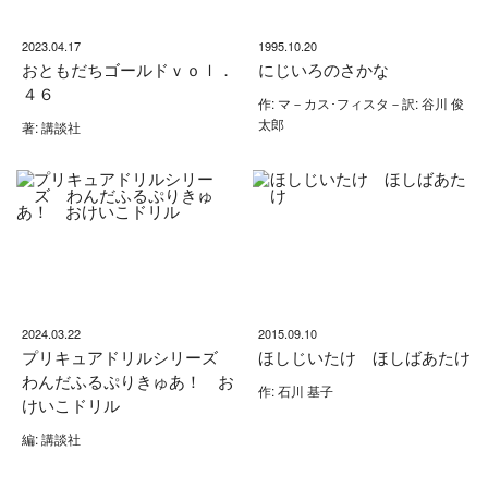
2023.04.17
1995.10.20
おともだちゴールドｖｏｌ．
にじいろのさかな
４６
作: マ－カス･フィスタ－訳: 谷川 俊
太郎
著: 講談社
2024.03.22
2015.09.10
プリキュアドリルシリーズ
ほしじいたけ ほしばあたけ
わんだふるぷりきゅあ！ お
作: 石川 基子
けいこドリル
編: 講談社