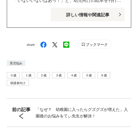
（ベストセラーズ）、コミックほか多数。 Twitter：
ている講談社げんき編集部のサイトです。１・２・３歳
@_HappyBoy Instagram：＠tsenseidayo YouTube
詳しい情報や関連記事
のお子さんがいるパパ・ママを中心に、おもしろくて役
Amebaブログ
に立つ子育てや絵本の情報が満載！ Instagram :
genki_magazine Twitter : @kodanshagenki LINE :
@genki
ブックマーク
share
育児悩み
０歳
１歳
２歳
３歳
４歳
５歳
６歳
保護者向け
前の記事
「なぜ？ 幼稚園に入ったらグズグズが増えた」入
園後のお悩みをてぃ先生が解決！