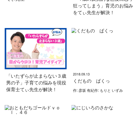
狂ってしまう」育児のお悩み
をてぃ先生が解決！
2018.09.13
「いたずらが止まらない３歳
くだもの ぱくっ
男の子」子育ての悩みを現役
保育士てぃ先生が解決！
作: 彦坂 有紀作: もりと いずみ