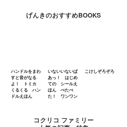
げんきのおすすめBOOKS
ンドルをまわ
いないいないば
こけしぞろぞろ
ＭＲ．Ｍ
と音がなる
あっ！ はじめ
ＬＩＴＴ
！ トミカ
ての シールえ
ＭＩＳＳ 
るくる ハン
ほん ぺたぺ
しいって 
ルえほん
た！ ワンワン
に Ｂｅ 
ｎｄ
コクリコ ファミリー