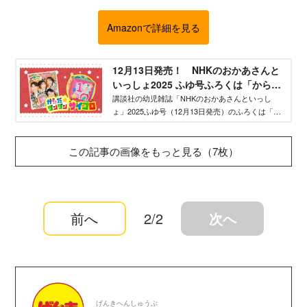
Amazonで詳細を見る
12月13日発売！ NHKのおかあさんと
いっしょ2025 ふゆ号ふろくは「からだ
☆ダンダン サイコロ」 - WEB げんき
講談社の幼児雑誌「NHKのおかあさんといっし
ょ」2025ふゆ号（12月13日発売）のふろくは「か
｜講談社
らだ☆ダンダン サイコロ」！ お兄さん＆お姉
さん撮りおろしの大ボリュームインタビューも掲
この記事の画像をもっと見る（7枚）
載！
前へ
2/2
次へ
げんきへんしゅうぶ