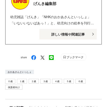
げんき編集部
幼児雑誌「げんき」「NHKのおかあさんといっしょ」
「いないいないばあっ！」と、幼児向けの絵本を刊行し
ている講談社げんき編集部のサイトです。１・２・３歳
詳しい情報や関連記事
のお子さんがいるパパ・ママを中心に、おもしろくて役
に立つ子育てや絵本の情報が満載！ Instagram :
genki_magazine Twitter : @kodanshagenki LINE :
@genki
ブックマーク
share
おかあさんといっしょ
０歳
１歳
２歳
３歳
４歳
５歳
６歳
保護者向け