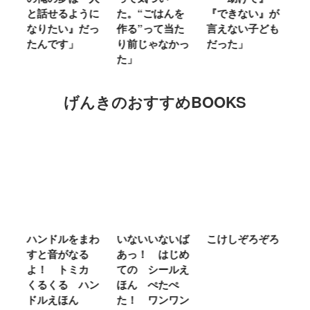
ミ
と話せるように
た。“ごはんを
『できない』が
ヤ
」
なりたい』だっ
作る”って当た
言えない子ども
る
たんです」
り前じゃなかっ
だった」
た
た」
げんきのおすすめBOOKS
ム
ハンドルをまわ
いないいないば
こけしぞろぞろ
Ｍ
せ
すと音がなる
あっ！ はじめ
Ｌ
ほ
よ！ トミカ
ての シールえ
Ｍ
くるくる ハン
ほん ぺたぺ
し
ドルえほん
た！ ワンワン
に