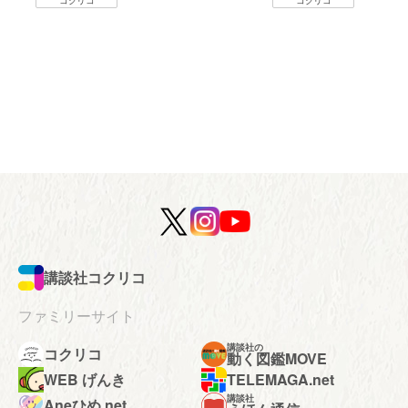
コクリコ
コクリコ
講談社コクリコ
ファミリーサイト
講談社の
コクリコ
動く図鑑MOVE
WEB げんき
TELEMAGA.net
講談社
Aneひめ.net