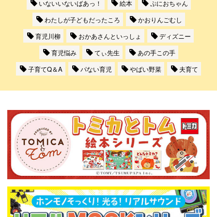
いないいないばあっ！
絵本
ぷにおちゃん
わたしが子どもだったころ
かおりんごむし
育児川柳
おかあさんといっしょ
ディズニー
育児悩み
てぃ先生
あの手この手
子育てQ＆A
パない育児
やばい野菜
夫育て