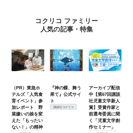
コクリコ ファミリー
人気の記事・特集
ル
（PR）東急ホ
『神の蝶、舞う
アーカイブ配信
仙
テルズ「人気食
果て』公式サイ
中【第67回講談
地
育イベント」参
ト
社児童文学新人
暖
加レポート 野
賞】受賞作家と
こ
講談社コクリコ
菜嫌いの娘を変
前選考委員に聞
て
えた「もったい
く「児童文学創
ない！」の精神
作セミナー」