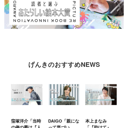
げんきのおすすめNEWS
窪塚洋介「当時
DAIGO「親にな
本上まなみ
千
る
の俺の夢は『人
って気づい
「『助けて』
育