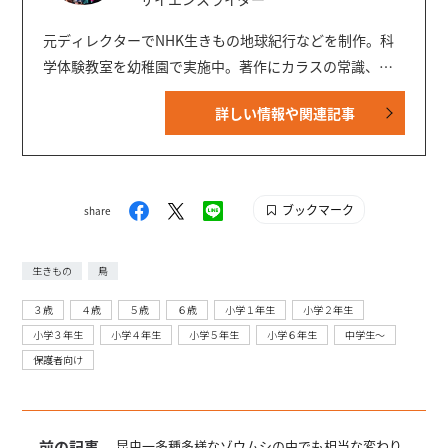
元ディレクターでNHK生きもの地球紀行などを制作。科
学体験教室を幼稚園で実施中。著作にカラスの常識、講
談社の図鑑MOVEシリーズの執筆など。BIRDER編集委
詳しい情報や関連記事
員。都市鳥研究会幹事。科学技術ジャーナリスト会議会
員。暦生活で連載中。MOVE「鳥」「危険生物 新訂版」
「生きもののふしぎ 新訂版」等の執筆者。
ブックマーク
share
生きもの
鳥
３歳
４歳
５歳
６歳
小学１年生
小学２年生
小学３年生
小学４年生
小学５年生
小学６年生
中学生〜
保護者向け
前の記事
昆虫一多種多様なゾウムシの中でも相当な変わり