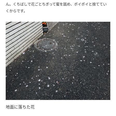
ん。くちばしで花ごとちぎって蜜を舐め、ポイポイと捨ててい
くからです。
地面に落ちた花