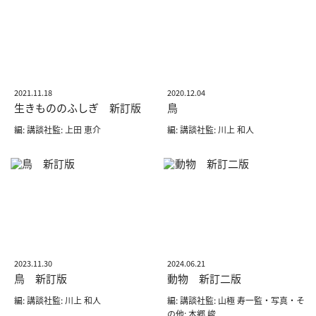
2021.11.18
2020.12.04
生きもののふしぎ 新訂版
鳥
編: 講談社監: 上田 恵介
編: 講談社監: 川上 和人
2023.11.30
2024.06.21
鳥 新訂版
動物 新訂二版
編: 講談社監: 川上 和人
編: 講談社監: 山極 寿一監・写真・そ
の他: 本郷 峻