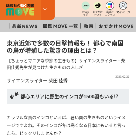
マイページ
MOVE
おでかけ
講談社
ラボ
MOVE
コクリコ
東京近郊で多数の目撃情報も！ 都心で南国
の鳥が増殖した驚きの理由とは？
【ちょっとマニアな季節の生きもの】サイエンスライター・柴
田佳秀先生が見つけた生きもののふしぎ
2023.02.27
サイエンスライター:
柴田 佳秀
都心エリアに野生のインコが1500羽もいる!?
カラフルな鳥のインコといえば、暑い国の生きものというイメ
ージですよね。そのインコが冬は寒くなる日本にもいると言っ
たら、ビックリしませんか？