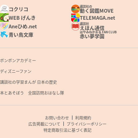
講談社の
コクリコ
動く図鑑MOVE
WEB げんき
TELEMAGA.net
講談社
Aneひめ.net
えほん通信
はやみねかおる FAN CLUB
青い鳥文庫
赤い夢学園
ボンボンアカデミー
ディズニーファン
講談社の学習まんが 日本の歴史
本とあそぼう 全国訪問おはなし隊
お問い合わせ
利用規約
広告掲載について
プライバシーポリシー
特定商取引法に基づく表記