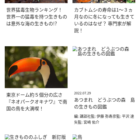
世界猛毒生物ランキング！
カブトムシの寿命は1〜３ヵ
世界一の猛毒を持つ生きもの
月なのに冬になっても生きて
は意外な海の生きもの!?
いるのはなぜ？ 専門家が解
説！
2022.07.29
東京ドーム約５個分の広さ
あつまれ どうぶつの森 島
『ネオパークオキナワ』で南
の生きもの図鑑
国の鳥を大満喫！
編: 講談社監: 伊藤 弥寿彦監: 平沢 達
矢監: 宮崎 佑介