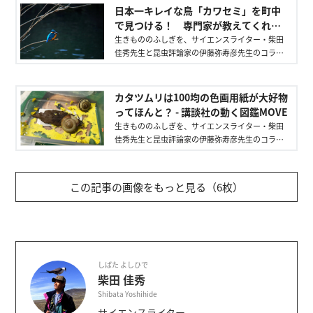
す。
日本一キレイな鳥「カワセミ」を町中
で見つける！ 専門家が教えてくれた
コツ - 講談社の動く図鑑MOVE
生きもののふしぎを、サイエンスライター・柴田
佳秀先生と昆虫評論家の伊藤弥寿彦先生のコラム
でお届け。身近な生きものを中心に、先生たちが
見つけた生きもののふしぎを紹介していきます。
カタツムリは100均の色画用紙が大好物
ってほんと？ - 講談社の動く図鑑MOVE
生きもののふしぎを、サイエンスライター・柴田
佳秀先生と昆虫評論家の伊藤弥寿彦先生のコラム
でお届け。身近な生きものを中心に、先生たちが
見つけた生きもののふしぎを紹介していきます。
この記事の画像をもっと見る（6枚）
しばた よしひで
柴田 佳秀
Shibata Yoshihide
サイエンスライター