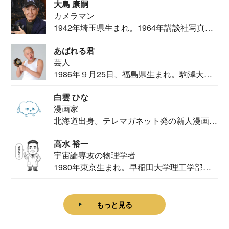
大島 康嗣
カメラマン
1942年埼玉県生まれ。1964年講談社写真部
カメ...
あばれる君
芸人
1986年９月25日、福島県生まれ。駒澤大学
法学部...
白雲 ひな
漫画家
北海道出身。テレマガネット発の新人漫画
家。2020...
高水 裕一
宇宙論専攻の物理学者
1980年東京生まれ。早稲田大学理工学部物
理学科卒...
もっと見る