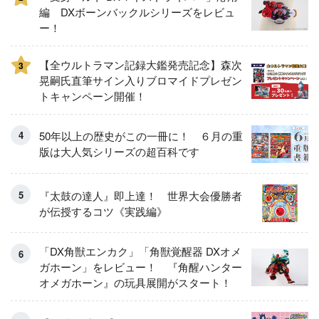
編 DXボーンバックルシリーズをレビュ
ー！
【全ウルトラマン記録大鑑発売記念】森次
3
晃嗣氏直筆サイン入りブロマイドプレゼン
トキャンペーン開催！
50年以上の歴史がこの一冊に！ ６月の重
版は大人気シリーズの超百科です
『太鼓の達人』即上達！ 世界大会優勝者
が伝授するコツ《実践編》
「DX角獣エンカク」「角獣覚醒器 DXオメ
ガホーン」をレビュー！ 『角醒ハンター
オメガホーン』の玩具展開がスタート！