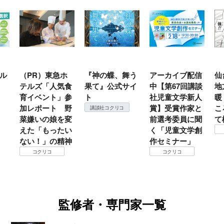
ル
（PR）東急ホ
『神の蝶、舞う
アーカイブ配信
仙
テルズ「人気食
果て』公式サイ
中【第67回講談
地
育イベント」参
ト
社児童文学新人
暖
加レポート 野
賞】受賞作家と
こ
講談社コクリコ
菜嫌いの娘を変
前選考委員に聞
て
えた「もったい
く「児童文学創
ない！」の精神
作セミナー」
コクリコ
コクリコ
監修者・専門家一覧