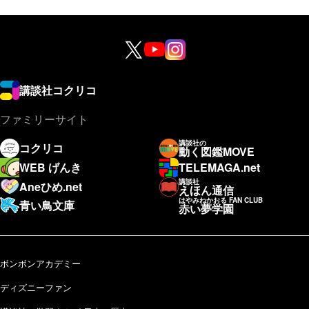
講談社コクリコ
ファミリーサイト
講談社の
コクリコ
動く図鑑MOVE
WEB げんき
TELEMAGA.net
講談社
Aneひめ.net
えほん通信
はやみねかおる FAN CLUB
青い鳥文庫
赤い夢学園
ボンボンアカデミー
ディズニーファン