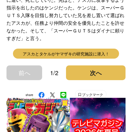
指示を出したのはケンジだった。ケンジは、スーパーＧ
ＵＴＳ入隊を目指し努力していた兄を差し置いて選ばれ
たアスカが、任務より仲間の安全を優先したことを許せ
なかった。そして、「スーパーＧＵＴＳはダイナに頼り
すぎだ」と言う。
アスカとタケルがヤマザキの研究施設に潜入！
前へ
1/2
次へ
ブックマーク
share