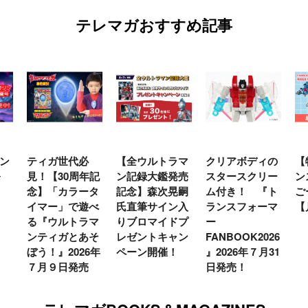
テレマガおすすめ記事
ン
ティガ世代必
【全ウルトラマ
クリアボディの
【
発
見！【30周年記
ン記録大鑑発売
スタースクリー
ン
念】「カラータ
記念】森次晃嗣
ム付き！ 『ト
ご
イマー」で遊べ
氏直筆サイン入
ランスフォーマ
【
る『ウルトラマ
りブロマイドプ
ー
ンティガとあそ
レゼントキャン
FANBOOK2026
ぼう！』2026年
ペーン開催！
』2026年７月31
７月９日発売
日発売！