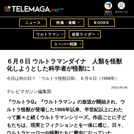
マイページ
講談社
コクリコ
ニュース
特集・連載
BOOKS
ウルトラマン
仮面ライダー
スーパー戦隊
６月６日 ウルトラマンダイナ 人類を怪獣
化しようとした科学者が怪獣に！
今日は何の日？ 「ウルトラ怪獣日和」 ６月６日（1998年）
2023.06.06
テレビマガジン編集部
『ウルトラQ』『ウルトラマン』の放送が開始され、ウ
ルトラ怪獣が登場した1966年以来、半世紀以上にわた
って脈々と続くウルトラマンシリーズ。作品ごとに子ど
もたちは、現実とフィクションとを一体に感じ、日々、
ウルトラヒーローや怪獣たちに夢中になっていた。