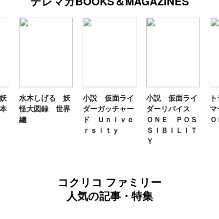
テレマガBOOKS＆MAGAZINES
妖
水木しげる 妖
小説 仮面ライ
小説 仮面ライ
ト
本
怪大図録 世界
ダーガッチャー
ダーリバイス
マ
編
ド Ｕｎｉｖｅ
ＯＮＥ ＰＯＳ
Ｏ
ｒｓｉｔｙ
ＳＩＢＩＬＩＴ
Ｙ
コクリコ ファミリー
人気の記事・特集