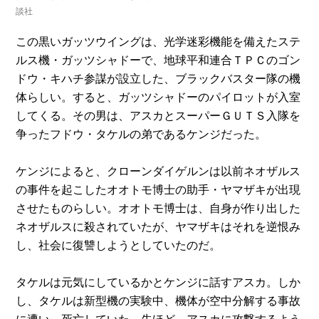
談社
この黒いガッツウイングは、光学迷彩機能を備えたステ
ルス機・ガッツシャドーで、地球平和連合ＴＰＣのゴン
ドウ・キハチ参謀が設立した、ブラックバスター隊の機
体らしい。すると、ガッツシャドーのパイロットが入室
してくる。その男は、アスカとスーパーＧＵＴＳ入隊を
争ったフドウ・タケルの弟であるケンジだった。
ケンジによると、クローンダイゲルンは以前ネオザルス
の事件を起こしたオオトモ博士の助手・ヤマザキが出現
させたものらしい。オオトモ博士は、自身が作り出した
ネオザルスに殺されていたが、ヤマザキはそれを逆恨み
し、社会に復讐しようとしていたのだ。
タケルは元気にしているかとケンジに話すアスカ。しか
し、タケルは新型機の実験中、機体が空中分解する事故
に遭い、死亡していた。先ほど、アスカに攻撃するよう