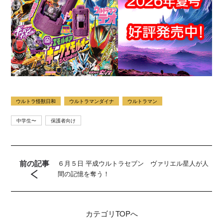
ウルトラ怪獣日和
ウルトラマンダイナ
ウルトラマン
中学生〜
保護者向け
前の記事
６月５日 平成ウルトラセブン ヴァリエル星人が人
間の記憶を奪う！
カテゴリ
TOPへ