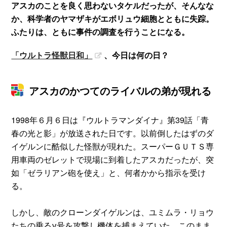
アスカのことを良く思わないタケルだったが、そんなな
か、科学者のヤマザキがエボリュウ細胞とともに失踪。
ふたりは、ともに事件の調査を行うことになる。
「ウルトラ怪獣日和」
、今日は何の日？
アスカのかつてのライバルの弟が現れる
1998年６月６日は『ウルトラマンダイナ』第39話「青
春の光と影」が放送された日です。以前倒したはずのダ
イゲルンに酷似した怪獣が現れた。スーパーＧＵＴＳ専
用車両のゼレットで現場に到着したアスカだったが、突
如「ゼラリアン砲を使え」と、何者かから指示を受け
る。
しかし、敵のクローンダイゲルンは、ユミムラ・リョウ
たちの乗るγ号を攻撃し機体を捕まえていた。このまま