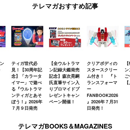
テレマガおすすめ記事
ン
ティガ世代必
【全ウルトラマ
クリアボディの
【
発
見！【30周年記
ン記録大鑑発売
スタースクリー
ン
念】「カラータ
記念】森次晃嗣
ム付き！ 『ト
ご
イマー」で遊べ
氏直筆サイン入
ランスフォーマ
【
る『ウルトラマ
りブロマイドプ
ー
ンティガとあそ
レゼントキャン
FANBOOK2026
ぼう！』2026年
ペーン開催！
』2026年７月31
７月９日発売
日発売！
テレマガBOOKS＆MAGAZINES