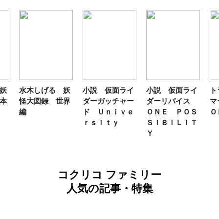
妖
水木しげる 妖
小説 仮面ライ
小説 仮面ライ
ト
本
怪大図録 世界
ダーガッチャー
ダーリバイス
マ
編
ド Ｕｎｉｖｅ
ＯＮＥ ＰＯＳ
Ｏ
ｒｓｉｔｙ
ＳＩＢＩＬＩＴ
Ｙ
コクリコ ファミリー
人気の記事・特集