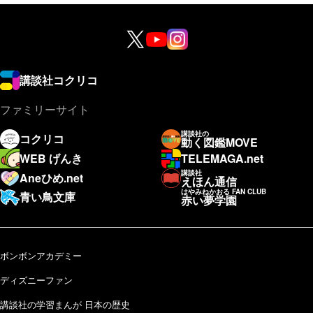
講談社コクリコ
ファミリーサイト
講談社の
コクリコ
動く図鑑MOVE
WEB げんき
TELEMAGA.net
講談社
Aneひめ.net
えほん通信
はやみねかおる FAN CLUB
青い鳥文庫
赤い夢学園
ボンボンアカデミー
ディズニーファン
講談社の学習まんが 日本の歴史