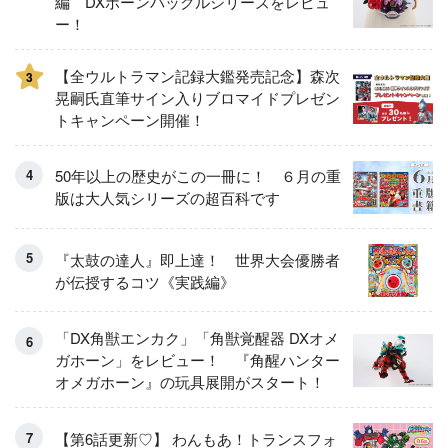
編 DXボーンバックルシリーズをレビュ
ー！
【全ウルトラマン記録大鑑発売記念】森次
3
晃嗣氏直筆サイン入りブロマイドプレゼン
トキャンペーン開催！
50年以上の歴史がこの一冊に！ ６月の重
版は大人気シリーズの超百科です
『太鼓の達人』即上達！ 世界大会優勝者
が伝授するコツ《実践編》
「DX角獣エンカク」「角獣覚醒器 DXオメ
ガホーン」をレビュー！ 『角醒ハンター
オメガホーン』の玩具展開がスタート！
【第6話更新♡】 わんもあ！トランスフォ