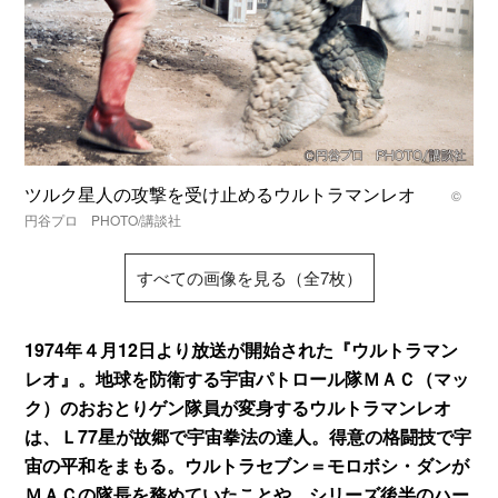
ツルク星人の攻撃を受け止めるウルトラマンレオ
©
円谷プロ PHOTO/講談社
すべての画像を見る（全7枚）
1974年４月12日より放送が開始された『ウルトラマン
レオ』。地球を防衛する宇宙パトロール隊ＭＡＣ（マッ
ク）のおおとりゲン隊員が変身するウルトラマンレオ
は、Ｌ77星が故郷で宇宙拳法の達人。得意の格闘技で宇
宙の平和をまもる。ウルトラセブン＝モロボシ・ダンが
ＭＡＣの隊長を務めていたことや、シリーズ後半のハー