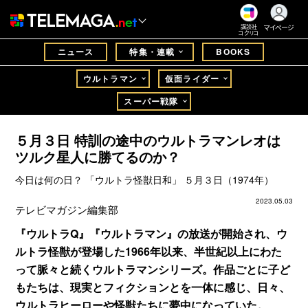
マイページ
講談社
コクリコ
ニュース
特集・連載
BOOKS
ウルトラマン
仮面ライダー
スーパー戦隊
５月３日 特訓の途中のウルトラマンレオは
ツルク星人に勝てるのか？
今日は何の日？ 「ウルトラ怪獣日和」 ５月３日（1974年）
2023.05.03
テレビマガジン編集部
『ウルトラQ』『ウルトラマン』の放送が開始され、ウ
ルトラ怪獣が登場した1966年以来、半世紀以上にわた
って脈々と続くウルトラマンシリーズ。作品ごとに子ど
もたちは、現実とフィクションとを一体に感じ、日々、
ウルトラヒーローや怪獣たちに夢中になっていた。