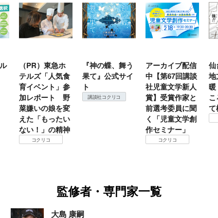
ル
（PR）東急ホ
『神の蝶、舞う
アーカイブ配信
仙
テルズ「人気食
果て』公式サイ
中【第67回講談
地
育イベント」参
ト
社児童文学新人
暖
加レポート 野
賞】受賞作家と
こ
講談社コクリコ
菜嫌いの娘を変
前選考委員に聞
て
えた「もったい
く「児童文学創
ない！」の精神
作セミナー」
コクリコ
コクリコ
監修者・専門家一覧
大島 康嗣