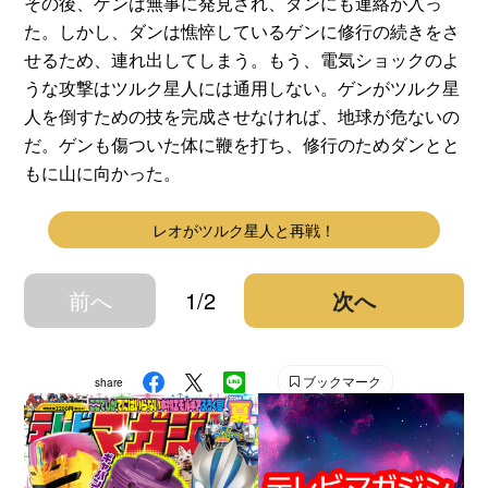
その後、ゲンは無事に発見され、ダンにも連絡が入っ
た。しかし、ダンは憔悴しているゲンに修行の続きをさ
せるため、連れ出してしまう。もう、電気ショックのよ
うな攻撃はツルク星人には通用しない。ゲンがツルク星
人を倒すための技を完成させなければ、地球が危ないの
だ。ゲンも傷ついた体に鞭を打ち、修行のためダンとと
もに山に向かった。
レオがツルク星人と再戦！
前へ
1/2
次へ
ブックマーク
share