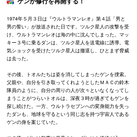
ゲンが修行を再開する！
1974年５月３日は『ウルトラマンレオ』第４話「男と
男の誓い」が放送された日です。ツルク星人の攻撃を受
け、ウルトラマンレオは海の中に沈んでしまった。マッ
キー３号に乗るダンは、ツルク星人を送電線に誘導。電
気ショックを受けたツルク星人は撤退し、ひとまず脅威
は去った。
その後、トオルたちは姿を消してしまったゲンを捜索。
父親や、自分を引き取ってくれようとしたＭＡＣの鈴木
隊員のように、自分の周りの人が次々といなくなってし
まうことがつらいトオルは、深夜３時が過ぎてもゲンを
探し続けた。一方、ウルトラセブンへの変身能力を失っ
たダンも、地球を守るという同じ志を持つ宇宙人である
ゲンの身を案じていた。