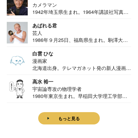
カメラマン
1942年埼玉県生まれ。1964年講談社写真部
カメ...
あばれる君
芸人
1986年９月25日、福島県生まれ。駒澤大学
法学部...
白雲 ひな
漫画家
北海道出身。テレマガネット発の新人漫画
家。2020...
高水 裕一
宇宙論専攻の物理学者
1980年東京生まれ。早稲田大学理工学部物
理学科卒...
もっと見る