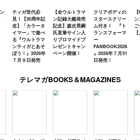
ン
ティガ世代必
【全ウルトラマ
クリアボディの
【
発
見！【30周年記
ン記録大鑑発売
スタースクリー
ン
念】「カラータ
記念】森次晃嗣
ム付き！ 『ト
ご
イマー」で遊べ
氏直筆サイン入
ランスフォーマ
【
る『ウルトラマ
りブロマイドプ
ー
ンティガとあそ
レゼントキャン
FANBOOK2026
ぼう！』2026年
ペーン開催！
』2026年７月31
７月９日発売
日発売！
テレマガBOOKS＆MAGAZINES