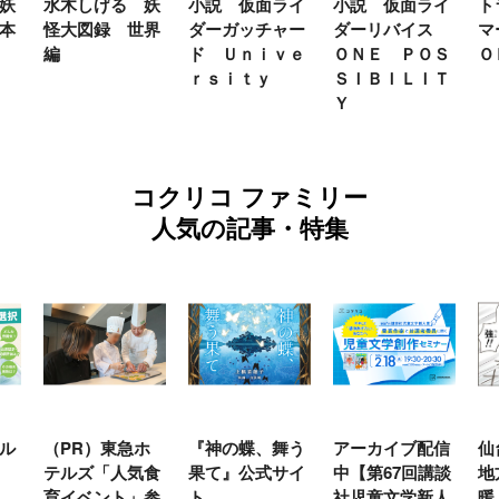
妖
水木しげる 妖
小説 仮面ライ
小説 仮面ライ
ト
本
怪大図録 世界
ダーガッチャー
ダーリバイス
マ
編
ド Ｕｎｉｖｅ
ＯＮＥ ＰＯＳ
Ｏ
ｒｓｉｔｙ
ＳＩＢＩＬＩＴ
Ｙ
コクリコ ファミリー
人気の記事・特集
ル
（PR）東急ホ
『神の蝶、舞う
アーカイブ配信
仙
テルズ「人気食
果て』公式サイ
中【第67回講談
地
育イベント」参
ト
社児童文学新人
暖