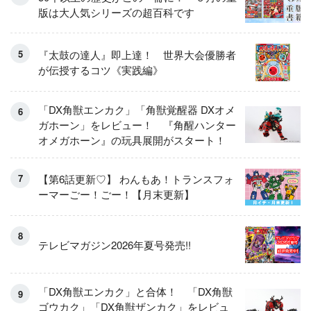
版は大人気シリーズの超百科です
『太鼓の達人』即上達！ 世界大会優勝者
が伝授するコツ《実践編》
「DX角獣エンカク」「角獣覚醒器 DXオメ
ガホーン」をレビュー！ 『角醒ハンター
オメガホーン』の玩具展開がスタート！
【第6話更新♡】 わんもあ！トランスフォ
ーマーごー！ごー！【月末更新】
テレビマガジン2026年夏号発売!!
「DX角獣エンカク」と合体！ 「DX角獣
ゴウカク」「DX角獣ザンカク」をレビュ