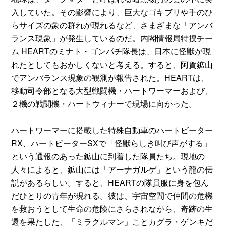
入していた。その影響により、巨大なゴキブリや手のひ
らサイズの象の群れが現れるなど、さまざまな「アンバ
ランス現象」が発生しているのだ。内閣情報局特捜チー
ム HEARTのミナト・ゴンパチ隊長は、日本に怪獣が現
れたとしてもおかしくないと考える。すると、阿賀鉱山
でアンバランス現象の観測が報告された。HEARTは、
移動司令部となる大型戦闘機・ハートワーマーおよび、
２機の戦闘機・ハートウィナーで現場に向かった。
ハートワーマーに搭載した特殊自動車のハートビーター
RX、ハートビーターSXで「怪獣らしき叫び声がする」
という通報のあった鉱山に到着した隊員たち。現地の
人々によると、鉱山には「アーナガルゲ」という龍の伝
説があるらしい。すると、HEARTの隊員服に身を包ん
だひとりの青年が現れる。彼は、宇宙空間で仲間の危機
を救おうとして生命の危険にさらされながら、奇跡の生
還を果たした、「ミラクルマン」ことカグラ・ゲンキだ