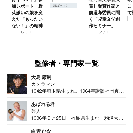
加レポート 野
賞】受賞作家と
こ
講談社コクリコ
菜嫌いの娘を変
前選考委員に聞
て
えた「もったい
く「児童文学創
ない！」の精神
作セミナー」
コクリコ
コクリコ
監修者・専門家一覧
大島 康嗣
カメラマン
1942年埼玉県生まれ。1964年講談社写真部
カメ...
あばれる君
芸人
1986年９月25日、福島県生まれ。駒澤大学
法学部...
白雲 ひな