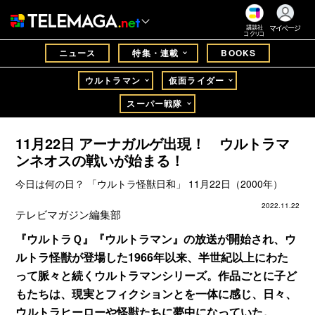
マイページ
講談社
コクリコ
ニュース
特集・連載
BOOKS
ウルトラマン
仮面ライダー
スーパー戦隊
11月22日 アーナガルゲ出現！ ウルトラマ
ンネオスの戦いが始まる！
今日は何の日？ 「ウルトラ怪獣日和」 11月22日（2000年）
2022.11.22
テレビマガジン編集部
『ウルトラＱ』『ウルトラマン』の放送が開始され、ウ
ルトラ怪獣が登場した1966年以来、半世紀以上にわた
って脈々と続くウルトラマンシリーズ。作品ごとに子ど
もたちは、現実とフィクションとを一体に感じ、日々、
ウルトラヒーローや怪獣たちに夢中になっていた。