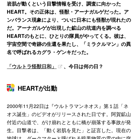
岩肌が動くという目撃情報を受け、調査に向かった
HEART。その正体は、怪獣・アーナガルゲだった。ア
ンバランス現象により、ついに日本にも怪獣が現れたの
だ。アーナガルゲが出現した鉱山の坑道内を調べる
HEARTのもとに、ひとりの隊員がやってくる。彼は、
宇宙空間で奇跡の生還を果たし、「ミラクルマン」の異
名で呼ばれるカグラ・ゲンキだった。
「ウルトラ怪獣日和」
、今日は何の日？
HEARTが出動
2000年11月22日は『ウルトラマンネオス』第１話「ネ
オス誕生」のビデオがリリースされた日です。阿賀鉱山
付近の山道で、がけ崩れとともに橋が崩落する事故が発
生。目撃者は、「動く岩肌を見た」と証言した。現在の
地球は、ダークマターと呼ばれる暗黒物質の雲の中に突