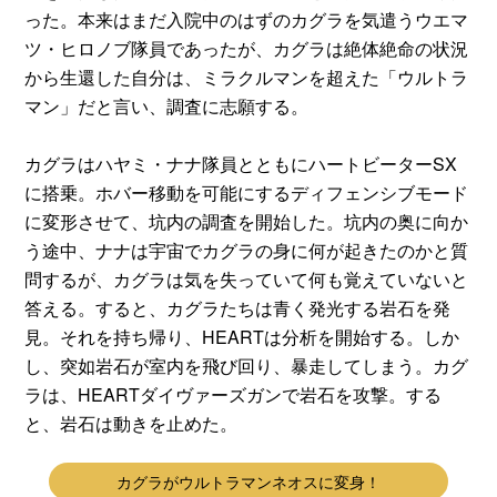
った。本来はまだ入院中のはずのカグラを気遣うウエマ
ツ・ヒロノブ隊員であったが、カグラは絶体絶命の状況
から生還した自分は、ミラクルマンを超えた「ウルトラ
マン」だと言い、調査に志願する。
カグラはハヤミ・ナナ隊員とともにハートビーターSX
に搭乗。ホバー移動を可能にするディフェンシブモード
に変形させて、坑内の調査を開始した。坑内の奥に向か
う途中、ナナは宇宙でカグラの身に何が起きたのかと質
問するが、カグラは気を失っていて何も覚えていないと
答える。すると、カグラたちは青く発光する岩石を発
見。それを持ち帰り、HEARTは分析を開始する。しか
し、突如岩石が室内を飛び回り、暴走してしまう。カグ
ラは、HEARTダイヴァーズガンで岩石を攻撃。する
と、岩石は動きを止めた。
カグラがウルトラマンネオスに変身！