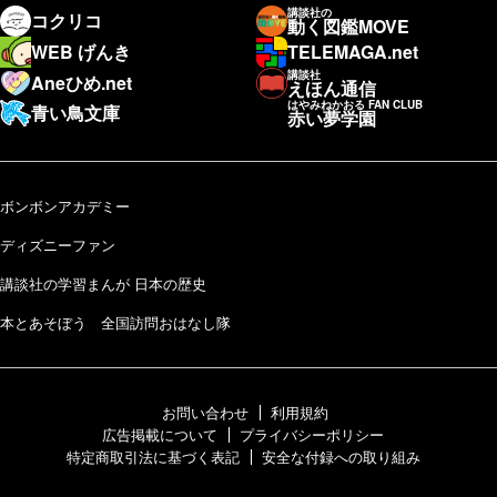
講談社の
コクリコ
動く図鑑MOVE
WEB げんき
TELEMAGA.net
講談社
Aneひめ.net
えほん通信
はやみねかおる FAN CLUB
青い鳥文庫
赤い夢学園
ボンボンアカデミー
ディズニーファン
講談社の学習まんが 日本の歴史
本とあそぼう 全国訪問おはなし隊
お問い合わせ
利用規約
広告掲載について
プライバシーポリシー
特定商取引法に基づく表記
安全な付録への取り組み