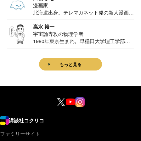
漫画家
北海道出身。テレマガネット発の新人漫画
家。2020...
高水 裕一
宇宙論専攻の物理学者
1980年東京生まれ。早稲田大学理工学部物
理学科卒...
もっと見る
講談社コクリコ
ファミリーサイト