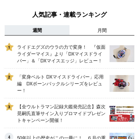
人気記事・連載ランキング
週間
月間
ライドエグズのウラの力で変身！ 『仮面
1
ライダーマイス』より「DXマイスドライ
バー」＆「DXマイスエッジ」レビュー！
「変身ベルト DXマイスドライバー」応用
2
編 DXボーンバックルシリーズをレビュ
ー！
【全ウルトラマン記録大鑑発売記念】森次
3
晃嗣氏直筆サイン入りブロマイドプレゼン
トキャンペーン開催！
50年以上の歴史がこの一冊に！ ６月の重