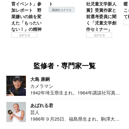
育イベント」参
ト
社児童文学新人
暖
加レポート 野
賞】受賞作家と
こ
講談社コクリコ
菜嫌いの娘を変
前選考委員に聞
て
えた「もったい
く「児童文学創
ない！」の精神
作セミナー」
コクリコ
コクリコ
監修者・専門家一覧
大島 康嗣
カメラマン
1942年埼玉県生まれ。1964年講談社写真部
カメ...
あばれる君
芸人
1986年９月25日、福島県生まれ。駒澤大学
法学部...