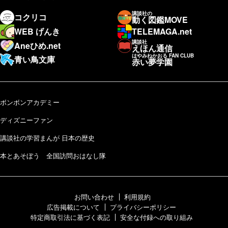
講談社の
コクリコ
動く図鑑MOVE
WEB げんき
TELEMAGA.net
講談社
Aneひめ.net
えほん通信
はやみねかおる FAN CLUB
青い鳥文庫
赤い夢学園
ボンボンアカデミー
ディズニーファン
講談社の学習まんが 日本の歴史
本とあそぼう 全国訪問おはなし隊
お問い合わせ
利用規約
広告掲載について
プライバシーポリシー
特定商取引法に基づく表記
安全な付録への取り組み