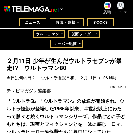
マイページ
講談社
コクリコ
ニュース
特集・連載
BOOKS
ウルトラマン
仮面ライダー
スーパー戦隊
２月11日 少年が生んだウルトラセブンが暴
走!? ウルトラマン80
今日は何の日？ 「ウルトラ怪獣日和」 ２月11日（1981年）
2022.02.11
テレビマガジン編集部
『ウルトラQ』『ウルトラマン』の放送が開始され、ウ
ルトラ怪獣が登場した1966年以来、半世紀以上にわた
って脈々と続くウルトラマンシリーズ。作品ごとに子ど
もたちは、現実とフィクションとを一体に感じ、日々、
ウルトラヒーローや怪獣たちに夢中になっていた。