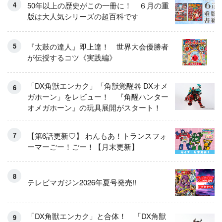
50年以上の歴史がこの一冊に！ ６月の重
版は大人気シリーズの超百科です
『太鼓の達人』即上達！ 世界大会優勝者
が伝授するコツ《実践編》
「DX角獣エンカク」「角獣覚醒器 DXオメ
ガホーン」をレビュー！ 『角醒ハンター
オメガホーン』の玩具展開がスタート！
【第6話更新♡】 わんもあ！トランスフォ
ーマーごー！ごー！【月末更新】
テレビマガジン2026年夏号発売!!
「DX角獣エンカク」と合体！ 「DX角獣