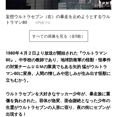
妄想ウルトラセブン（右）の暴走を止めようとするウル
トラマン80
©円谷プロ
すべての画像を見る（全5枚）
1980年４月２日より放送が開始された『ウルトラマン
80』。中学校の教師であり、地球防衛軍の怪獣・怪事件
の対策チームＵＧＭの隊員でもある矢的 猛がウルトラ
マン80に変身。人間の憎しみや悲しみが生み出す怪獣に
立ちむかう。
ウルトラセブンを大好きなサッカー少年が、暴走族に重
傷を負わされた。容体が急変、面会謝絶となった少年の
生霊がウルトラセブンの人形に宿り、夜の街にセブンが
出現する！