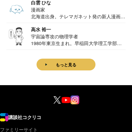
白雲 ひな
漫画家
北海道出身。テレマガネット発の新人漫画
家。2020...
高水 裕一
宇宙論専攻の物理学者
1980年東京生まれ。早稲田大学理工学部物
理学科卒...
もっと見る
講談社コクリコ
ファミリーサイト