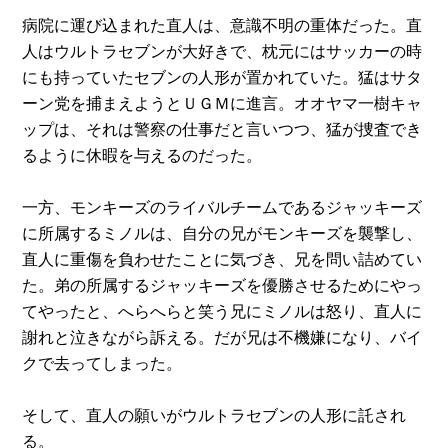
病院に運び込まれた直人は、意識不明の重体だった。直
人はウルトラセブンが大好きで、枕元にはサッカーの時
にも持っていたセブンの人形が置かれていた。猛はサタ
ーン党を捕まえようとＵＧＭに進言。オオヤマ一樹キャ
ップは、それは警察の仕事だと言いつつ、猛が捜査でき
るように休暇を与えるのだった。
一方、モンキーズのライバルチームであるジャッキーズ
に所属するミノルは、自分の兄がモンキーズを襲撃し、
直人に重傷を負わせたことに気づき、兄を問い詰めてい
た。弟の所属するジャッキーズを優勝させるためにやっ
てやったと、へらへらと笑う兄にミノルは怒り、直人に
謝れと泣きながら訴える。だが兄は不機嫌になり、バイ
クで去ってしまった。
そして、直人の願いがウルトラセブンの人形に託され
る。