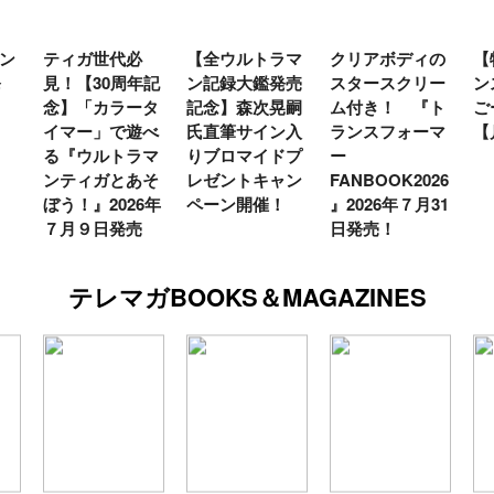
ン
ティガ世代必
【全ウルトラマ
クリアボディの
【
発
見！【30周年記
ン記録大鑑発売
スタースクリー
ン
念】「カラータ
記念】森次晃嗣
ム付き！ 『ト
ご
イマー」で遊べ
氏直筆サイン入
ランスフォーマ
【
る『ウルトラマ
りブロマイドプ
ー
ンティガとあそ
レゼントキャン
FANBOOK2026
ぼう！』2026年
ペーン開催！
』2026年７月31
７月９日発売
日発売！
テレマガBOOKS＆MAGAZINES