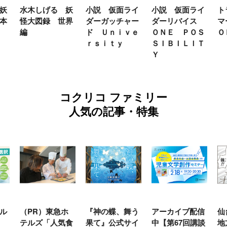
妖
水木しげる 妖
小説 仮面ライ
小説 仮面ライ
ト
本
怪大図録 世界
ダーガッチャー
ダーリバイス
マ
編
ド Ｕｎｉｖｅ
ＯＮＥ ＰＯＳ
Ｏ
ｒｓｉｔｙ
ＳＩＢＩＬＩＴ
Ｙ
コクリコ ファミリー
人気の記事・特集
ル
（PR）東急ホ
『神の蝶、舞う
アーカイブ配信
仙
テルズ「人気食
果て』公式サイ
中【第67回講談
地