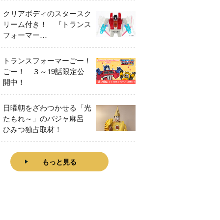
クリアボディのスタースク
リーム付き！ 『トランス
フォーマー
FANBOOK2026』2026年
７月31日発売！
トランスフォーマーごー！
ごー！ ３～19話限定公
開中！
日曜朝をざわつかせる「光
たもれ～」のパジャ麻呂
ひみつ独占取材！
もっと見る