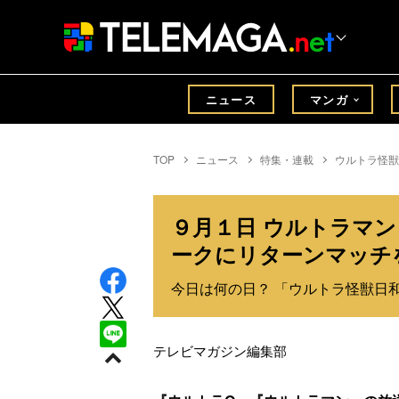
ニュース
マンガ
TOP
ニュース
特集・連載
ウルトラ怪獣
９月１日 ウルトラマ
ークにリターンマッチ
今日は何の日？ 「ウルトラ怪獣日和
テレビマガジン編集部