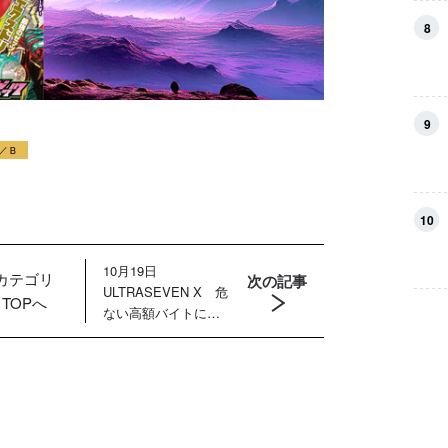
8
9
／Ｂ
10
10月19日
カテゴリ
次の記事
ULTRASEVEN X 危
TOPへ
ない高額バイトに若
者が殺到！ 暗躍す
るマーキンド星人の
目的は？