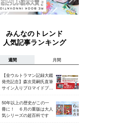
みんなのトレンド
人気記事ランキング
週間
月間
【全ウルトラマン記録大鑑
発売記念】森次晃嗣氏直筆
サイン入りブロマイドプレ
ゼントキャンペーン開催！
50年以上の歴史がこの一
冊に！ ６月の重版は大人
気シリーズの超百科です