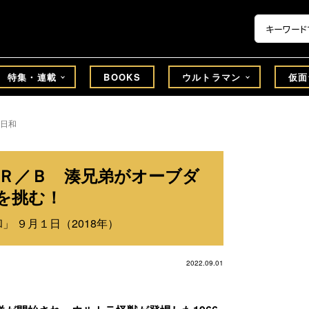
特集・連載
BOOKS
ウルトラマン
仮面
日和
ンＲ／Ｂ 湊兄弟がオーブダ
を挑む！
」 ９月１日（2018年）
2022.09.01