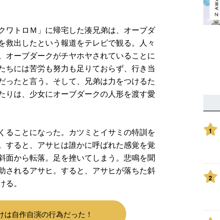
クワトロＭ」に帰宅した湊兄弟は、オーブダ
を救出したという報道をテレビで観る。人々
。オーブダークがチヤホヤされていることに
たちには苦労も努力も足りておらず、行き当
だったと言う。そして、兄弟は力をつけるた
たりは、少女にオーブダークの人形を渡す愛
くることになった。カツミとイサミの特訓を
1
。すると、アサヒは誰かに呼ばれた感覚を覚
斜面から転落。足を挫いてしまう。悲鳴を聞
助されるアサヒ。すると、アサヒが落ちた斜
2
ける。
けは自作自演の行為だった！