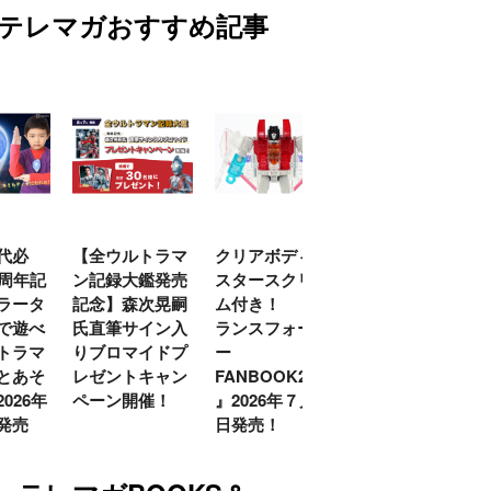
テレマガおすすめ記事
代必
【全ウルトラマ
クリアボディの
【特別編】トラ
0周年記
ン記録大鑑発売
スタースクリー
ンスフォーマー
ラータ
記念】森次晃嗣
ム付き！ 『ト
ごー！ごー！
で遊べ
氏直筆サイン入
ランスフォーマ
【月イチ更新】
トラマ
りブロマイドプ
ー
とあそ
レゼントキャン
FANBOOK2026
026年
ペーン開催！
』2026年７月31
発売
日発売！