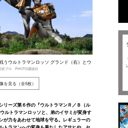
戦うウルトラマンロッソ グランド（右）とウ
円谷プロ PHOTO/講談社
像を見る（全5枚）
シリーズ第６作の『ウルトラマンＲ／Ｂ（ル
るウルトラマンロッソと、弟のイサミが変身す
ンが力をあわせて地球を守る。レギュラーの
ルトラマンへの変身も果たしたアサヒや、セ