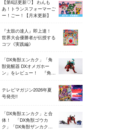
【第6話更新♡】 わんも
あ！トランスフォーマーご
ー！ごー！【月末更新】
『太鼓の達人』即上達！
世界大会優勝者が伝授する
コツ《実践編》
「DX角獣エンカク」「角
獣覚醒器 DXオメガホー
ン」をレビュー！ 『角醒
ハンター オメガホーン』
の玩具展開がスタート！
テレビマガジン2026年夏
号発売!!
「DX角獣エンカク」と合
体！ 「DX角獣ゴウカ
ク」「DX角獣ザンカク」
をレビュー！