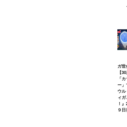
ウルトラマンシ
仮面ライダー誕
テレビマガジン
ティガ世
リーズ60周年記
生55周年記
2026年夏号発
見！【3
念！ ウルトラ
念！ 仮面ライ
売!!
念】「カ
セブン＝モロボ
ダー１号＝本郷
イマー」
シ・ダンを演じ
猛を演じた藤岡
る『ウル
た森次晃嗣氏特
弘、氏特別イン
ンティガ
別インタビュー
タビュー
ぼう！』2
７月９日