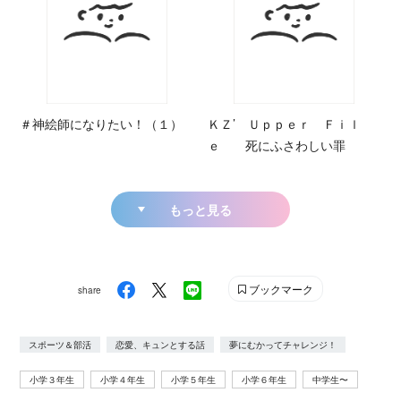
＃神絵師になりたい！（１）
ＫＺ’ Ｕｐｐｅｒ Ｆｉｌ
ｅ 死にふさわしい罪
もっと見る
ブックマーク
share
スポーツ＆部活
恋愛、キュンとする話
夢にむかってチャレンジ！
小学３年生
小学４年生
小学５年生
小学６年生
中学生〜