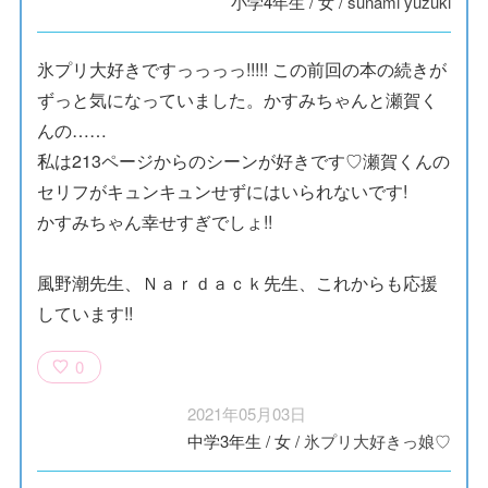
小学4年生
/
女
/
sunami yuzuki
氷プリ大好きですっっっっ!!!!! この前回の本の続きが
ずっと気になっていました。かすみちゃんと瀬賀く
んの……
私は213ページからのシーンが好きです♡瀬賀くんの
セリフがキュンキュンせずにはいられないです!
かすみちゃん幸せすぎでしょ!!
風野潮先生、Ｎａｒｄａｃｋ先生、これからも応援
しています!!
0
2021年05月03日
中学3年生
/
女
/
氷プリ大好きっ娘♡