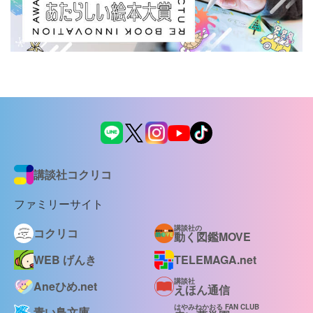
講談社コクリコ
ファミリーサイト
講談社の
コクリコ
動く図鑑MOVE
WEB げんき
TELEMAGA.net
講談社
Aneひめ.net
えほん通信
はやみねかおる FAN CLUB
青い鳥文庫