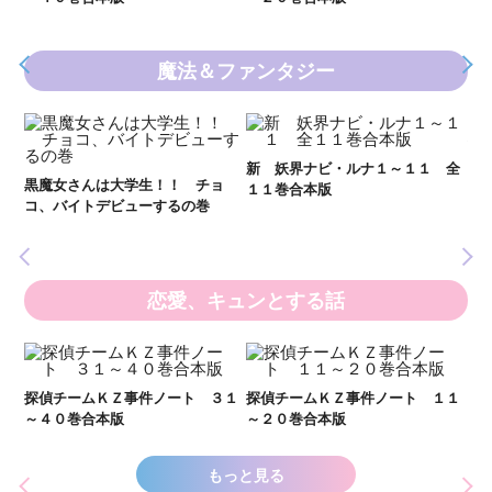
魔法＆ファンタジー
妖
全
新 妖界ナビ・ルナ１～１１ 全
黒魔女さんは大学生！！ チョ
１１巻合本版
いま
コ、バイトデビューするの巻
の異
恋愛、キュンとする話
い
し
２１
探偵チームＫＺ事件ノート ３１
探偵チームＫＺ事件ノート １１
世
～４０巻合本版
～２０巻合本版
もっと見る