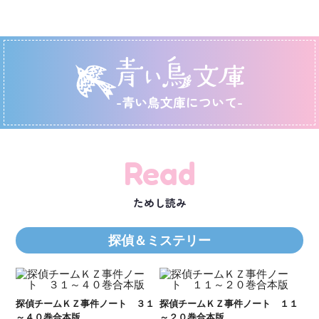
-青い鳥文庫について-
Read
ためし読み
探偵＆ミステリー
Ｋ
数
２１
探偵チームＫＺ事件ノート ３１
探偵チームＫＺ事件ノート １１
～４０巻合本版
～２０巻合本版