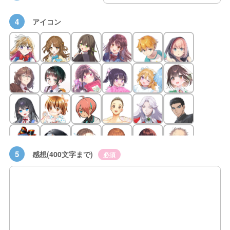
4
アイコン
5
感想(400文字まで)
必須