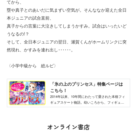
てから、
塁や真子とのあいだに気まずい空気が。そんななか迎えた全日
本ジュニアの試合直前、
真子からの言葉に大泣きしてしまうかすみ。試合はいったいど
うなるの!？
そして、全日本ジュニアの翌日、瀬賀くんがホームリンクに突
然現れ、かすみを連れ出し･･････。
〈小学中級から 総ルビ〉
「氷の上のプリンセス」特集ページは
こちら！
2014年以来、10年間にわたって愛された本格フィ
ギュアスケート物語。幼いころから、フィギュア
スケートを続けてきたかすみが、困難や事件、恋
愛を経験しながら、オリンピックを目指す！
オンライン書店