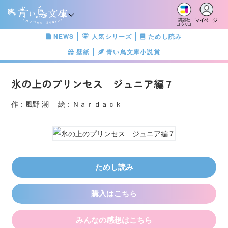
マイページ
講談社
コクリコ
NEWS
人気シリーズ
ためし読み
壁紙
青い鳥文庫小説賞
氷の上のプリンセス ジュニア編７
作：風野 潮 絵：Ｎａｒｄａｃｋ
ためし読み
購入はこちら
みんなの感想はこちら