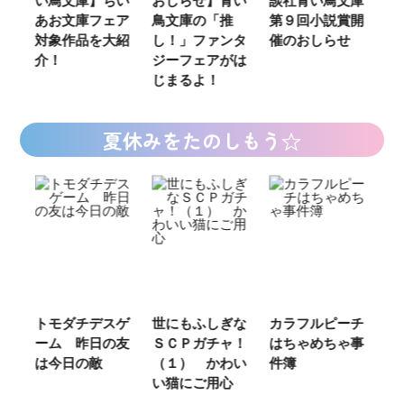
い鳥文庫】ちい
おしらせ】青い
談社青い鳥文庫
女
あお文庫フェア
鳥文庫の「推
第９回小説賞開
る
対象作品を大紹
し！」ファンタ
催のおしらせ
ミ
介！
ジーフェアがは
じまるよ！
夏休みをたのしもう☆
ご
トモダチデスゲ
世にもふしぎな
カラフルピーチ
長
ーム 昨日の友
ＳＣＰガチャ！
はちゃめちゃ事
部
は今日の敵
（１） かわい
件簿
い猫にご用心