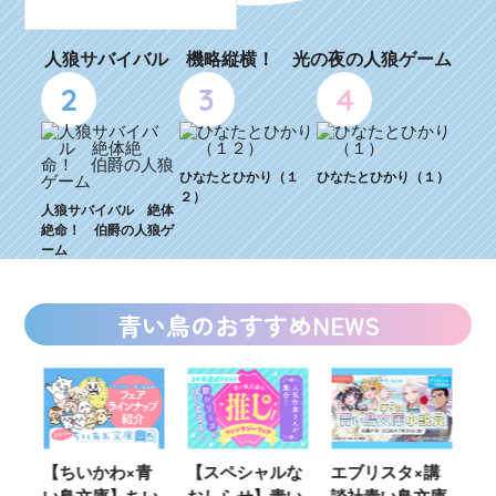
人狼サバイバル 機略縦横！ 光の夜の人狼ゲーム
2
3
4
ひなたとひかり（１
ひなたとひかり（１）
２）
人狼サバイバル 絶体
絶命！ 伯爵の人狼ゲ
ーム
青い鳥のおすすめNEWS
ウ
【ちいかわ×青
【スペシャルな
エブリスタ×講
【