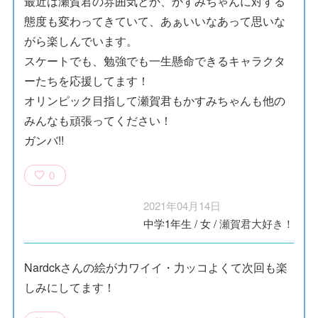
最近は瀬賀君の雰囲気とか、かすみちゃんに対する
態度も変わってきていて、あぁいいなあって思いな
がら楽しんでいます。
スケートでも、勉強でも一生懸命できるキャラクタ
ーたちを応援してます！
オリンピック目指して瀬賀君もかすみちゃんも他の
みんなも頑張ってください！
ガンバ!!
0
2021年04月14日
中学1年生
/
女
/
瀬賀君大好き！
Nardckさんの絵が力ワイイ・力ッコよくて次回も楽
しみにしてます！