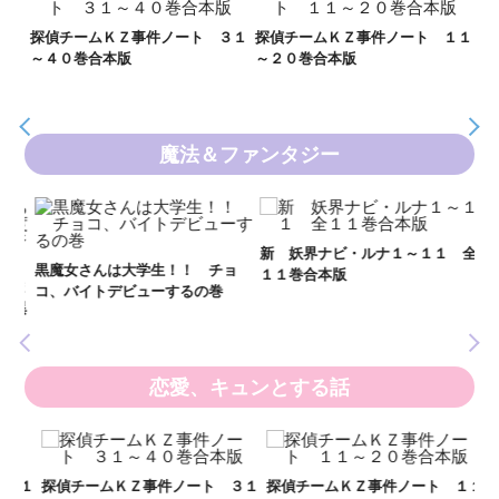
２１
探偵チームＫＺ事件ノート ３１
探偵チームＫＺ事件ノート １１
Ｋ
～４０巻合本版
～２０巻合本版
数
魔法＆ファンタジー
新 妖界ナビ・ルナ１～１１ 全
妖
黒魔女さんは大学生！！ チョ
１１巻合本版
全
いま
コ、バイトデビューするの巻
の異
恋愛、キュンとする話
い
し
２１
探偵チームＫＺ事件ノート ３１
探偵チームＫＺ事件ノート １１
世