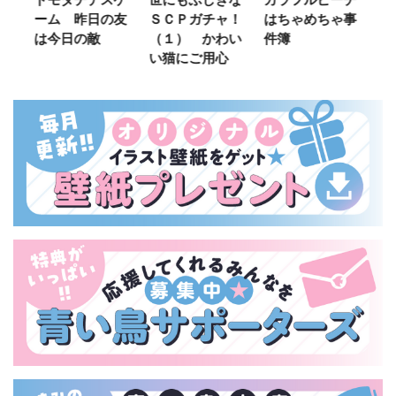
ーム 昨日の友
ＳＣＰガチャ！
はちゃめちゃ事
部
は今日の敵
（１） かわい
件簿
い猫にご用心