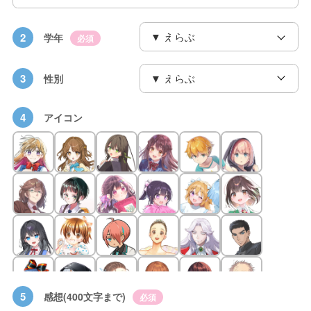
2
学年
必須
3
性別
4
アイコン
5
感想(400文字まで)
必須