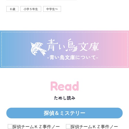
６歳
小学５年生
中学生〜
-青い鳥文庫について-
Read
ためし読み
探偵＆ミステリー