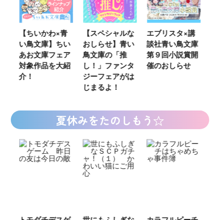
ウ
【ちいかわ×青
【スペシャルな
エブリスタ×講
【
い鳥文庫】ちい
おしらせ】青い
談社青い鳥文庫
女
あお文庫フェア
鳥文庫の「推
第９回小説賞開
る
対象作品を大紹
し！」ファンタ
催のおしらせ
ミ
介！
ジーフェアがは
じまるよ！
夏休みをたのしもう☆
ご
トモダチデスゲ
世にもふしぎな
カラフルピーチ
長