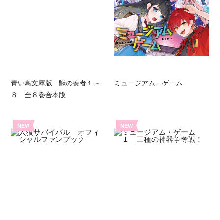
青い鳥文庫版 獣の奏者１～
ミュージアム・ゲーム
８ 全８巻合本版
NEW
NEW