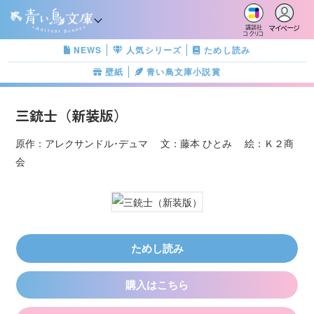
マイページ
講談社
コクリコ
NEWS
人気シリーズ
ためし読み
壁紙
青い鳥文庫小説賞
三銃士（新装版）
原作：アレクサンドル･デュマ 文：藤本 ひとみ 絵：Ｋ２商
会
ためし読み
購入はこちら