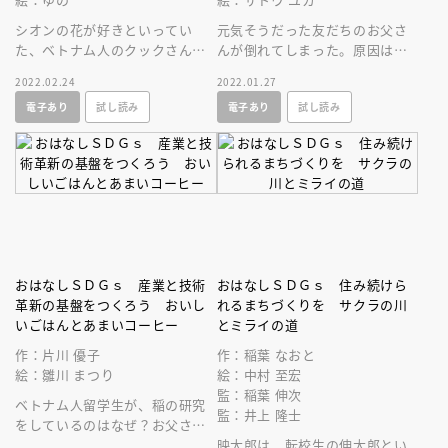
シオンの花が好きといってい
元気そうだった友だちのお父さ
た、ベトナム人のクックさんが
んが倒れてしまった。原因は
突然いなくなった。クックさん
「過労」なんだって。大人にな
2022.02.24
2022.01.27
が日本に来た理由は？ いなく
るって、「働く」って、つらい
電子あり
試し読み
電子あり
試し読み
なったわけは？
ことなの――？
おはなしＳＤＧｓ 産業と技術
おはなしＳＤＧｓ 住み続けら
革新の基盤をつくろう おいし
れるまちづくりを サクラの川
いごはんとあまいコーヒー
とミライの道
作：片川 優子
作：稲葉 なおと
絵：雛川 まつり
絵：中村 至宏
監：稲葉 伸次
ベトナム人留学生が、稲の研究
監：井上 隆士
をしているのはなぜ？お父さん
の研究は、どうやら世界につな
映太郎は、転校生の伸太郎とい