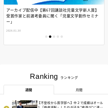
アーカイブ配信中【第67回講談社児童文学新人賞】
受賞作家と前選考委員に聞く「児童文学創作セミナ
ー」
2026.01.30
Ranking
ランキング
週間
月間
【不登校から医学部へ】中２で成績はオール
１「昼夜逆転」したわが子を”夜遊び”に連れ