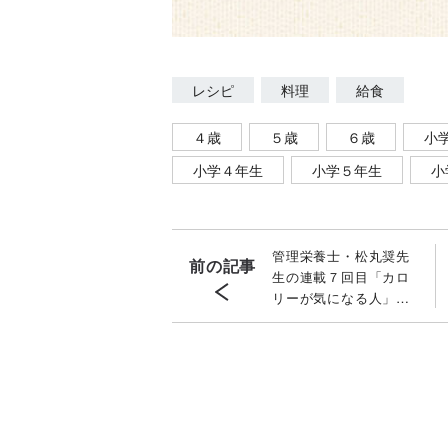
レシピ
料理
給食
４歳
５歳
６歳
小
小学４年生
小学５年生
小
管理栄養士・松丸奨先
前の記事
生の連載７回目「カロ
リーが気になる人」へ
向けたレシピ