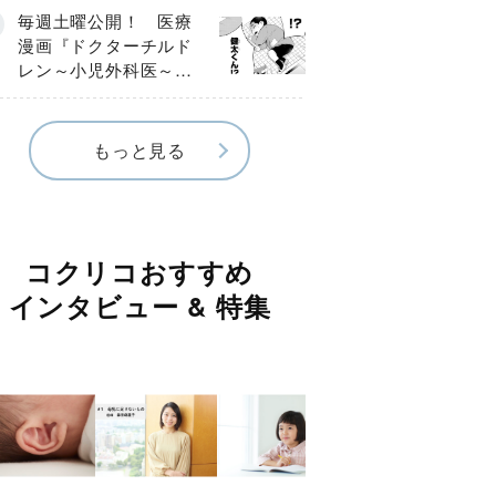
編】
毎週土曜公開！ 医療
漫画『ドクターチルド
レン～小児外科医～』
【Episode.４】
もっと見る
コクリコおすすめ
インタビュー & 特集