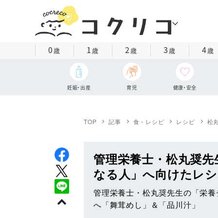
0
1
2
3
4
歳
歳
歳
歳
歳
妊娠・出産
育児
健康・安全
TOP
記事
食・レシピ
レシピ
松
管理栄養士・松丸奨先
なる人」へ向けたレシ
管理栄養士・松丸奨先生の「栄養
へ「舞茸めし」＆「品川汁」