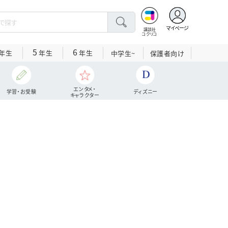
マイページ
講談社
コクリコ
5
6
年生
年生
年生
中学生~
保護者向け
エンタメ・
学習・お受験
ディズニー
キャラクター