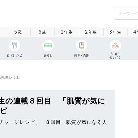
5
6
1
2
3
4
歳
歳
年生
年生
年生
知育・
食とレシピ
暮らし
絵本・読書
習いごと
丸先生レシピ
生の連載８回目 「肌質が気に
ピ
チャージレシピ」 ８回目 肌質が気になる人