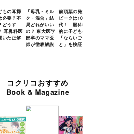
どもの耳掃
「母乳・ミル
前頭葉の発達
約９割のママ
現役
は必要？不
ク・混合」結
ピークは10
が「つら
談員
？どうす
局どれがいい
代！ 脳科学
い！」と回
に偏
？ 耳鼻科医
の？ 東大医学
的に子どもの
答 「読み聞
い」
聞いた正解
部卒のママ医
「ならいご
かせ」を楽し
由
師が徹底解説
と」を検証
くするアイデ
ア９選
コクリコおすすめ
Book & Magazine