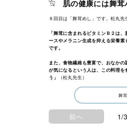
肌の健康には舞茸
８回目は「舞茸めし」です。松丸先
「舞茸に含まれるビタミンＢ２は、
ースやメラニン生成を抑える栄養素
です。
また、食物繊維も豊富で、おなかの
が気になるという人は、この料理を
う」
（松丸先生）
舞
前へ
1/