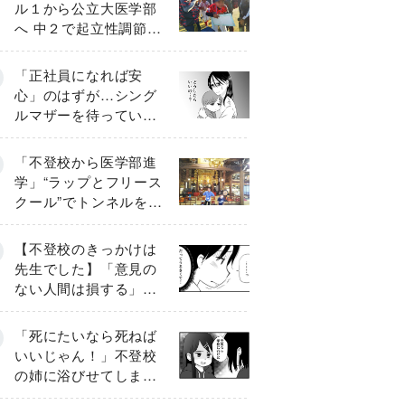
ル１から公立大医学部
へ 中２で起立性調節障
害「治るまで３年」の
診断 そのとき母は
「正社員になれば安
心」のはずが…シング
ルマザーを待ってい
た“魔の２年間”【前編】
「不登校から医学部進
学」“ラップとフリース
クール”でトンネルを脱
して高校受験へ〔元野
球少年の実話〕
【不登校のきっかけは
先生でした】「意見の
ない人間は損する」担
任の一言が苦しみに…
《第１話》
「死にたいなら死ねば
いいじゃん！」不登校
の姉に浴びせてしまっ
た言葉【番外編・後