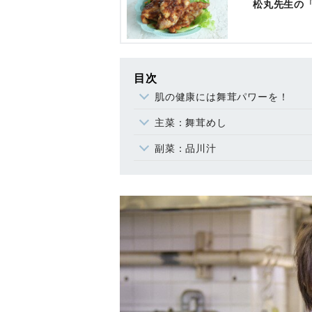
松丸先生の
目次
肌の健康には舞茸パワーを！
主菜：舞茸めし
副菜：品川汁