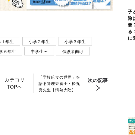
子
除
要
る
に
学１年生
小学２年生
小学３年生
学６年生
中学生〜
保護者向け
「学校給食の世界」を
カテゴリ
次の記事
語る管理栄養士・松丸
TOPへ
奨先生【情熱大陸】に
出演決定！ 「ウイン
ナーとんぺい焼き」
〔本人動画付き〕