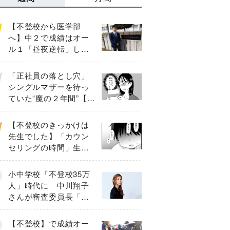
【不登校から医学部
へ】中２で成績はオー
ル１「昼夜逆転」した
わが子を”夜遊び”に連れ
出した母の気づき
「正社員の落とし穴」
シングルマザーを待っ
ていた“魔の２年間”【後
編】
【不登校のきっかけは
先生でした】「カウン
セリングの時間」生徒
の情報をバラしたの
は…《第２話》
小中学校「不登校35万
人」時代に 中川翔子
さんが審査委員長「不
登校生動画甲子園
2026」が開催
【不登校】で成績オー