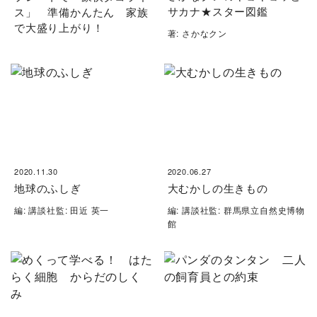
サカナ★スター図鑑
ス」 準備かんたん 家族
で大盛り上がり！
著: さかなクン
2020.11.30
2020.06.27
地球のふしぎ
大むかしの生きもの
編: 講談社監: 田近 英一
編: 講談社監: 群馬県立自然史博物
館