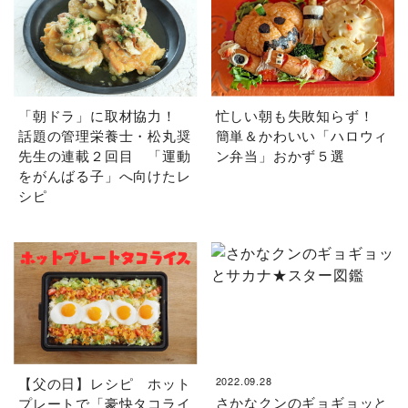
「朝ドラ」に取材協力！
忙しい朝も失敗知らず！
話題の管理栄養士・松丸奨
簡単＆かわいい「ハロウィ
先生の連載２回目 「運動
ン弁当」おかず５選
をがんばる子」へ向けたレ
シピ
【父の日】レシピ ホット
2022.09.28
さかなクンのギョギョッと
プレートで「豪快タコライ