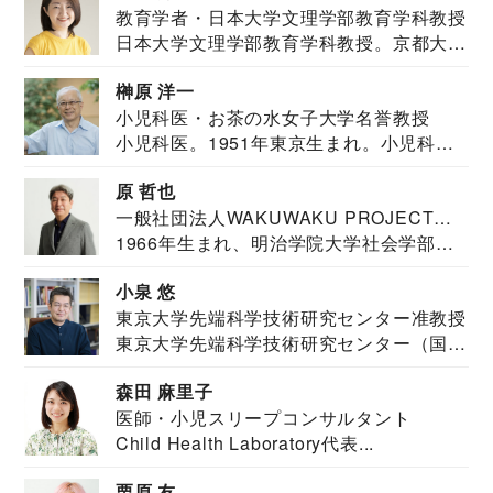
教育学者・日本大学文理学部教育学科教授
日本大学文理学部教育学科教授。京都大学
教育学部卒業...
榊原 洋一
小児科医・お茶の水女子大学名誉教授
小児科医。1951年東京生まれ。小児科
医。東京大学...
原 哲也
一般社団法人WAKUWAKU PROJECT
1966年生まれ、明治学院大学社会学部福
JAPAN代表・言語聴覚士・社会福祉士
祉学科卒業...
小泉 悠
東京大学先端科学技術研究センター准教授
東京大学先端科学技術研究センター（国際
安全保障構想...
森田 麻里子
医師・小児スリープコンサルタント
Child Health Laboratory代表...
栗原 友