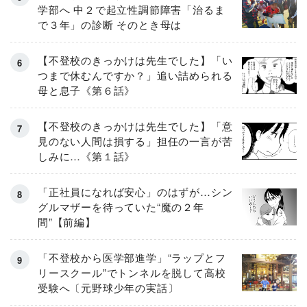
学部へ 中２で起立性調節障害「治るま
で３年」の診断 そのとき母は
【不登校のきっかけは先生でした】「い
つまで休むんですか？」追い詰められる
母と息子《第６話》
【不登校のきっかけは先生でした】「意
見のない人間は損する」担任の一言が苦
しみに…《第１話》
「正社員になれば安心」のはずが…シン
グルマザーを待っていた“魔の２年
間”【前編】
「不登校から医学部進学」“ラップとフ
リースクール”でトンネルを脱して高校
受験へ〔元野球少年の実話〕