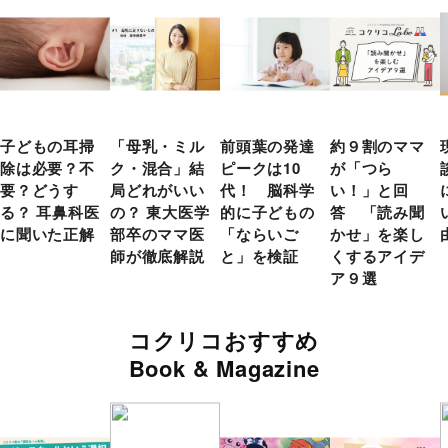
子どもの耳掃
「母乳・ミル
前頭葉の発達
約９割のママ
除は必要？不
ク・混合」結
ピークは10
が「つら
要？どうす
局どれがいい
代！ 脳科学
い！」と回
る？ 耳鼻科医
の？ 東大医学
的に子どもの
答 「読み聞
に聞いた正解
部卒のママ医
「ならいご
かせ」を楽し
師が徹底解説
と」を検証
くするアイデ
ア９選
コクリコおすすめ
Book & Magazine