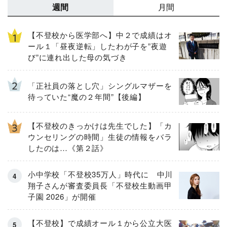
週間
月間
【不登校から医学部へ】中２で成績はオ
ール１「昼夜逆転」したわが子を”夜遊
び”に連れ出した母の気づき
「正社員の落とし穴」シングルマザーを
待っていた“魔の２年間”【後編】
【不登校のきっかけは先生でした】「カ
ウンセリングの時間」生徒の情報をバラ
したのは…《第２話》
小中学校「不登校35万人」時代に 中川
翔子さんが審査委員長「不登校生動画甲
子園 2026」が開催
【不登校】で成績オール１から公立大医