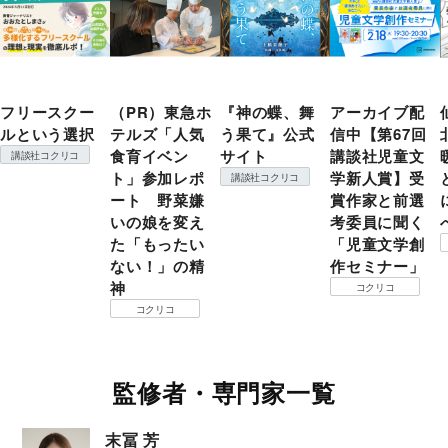
フリースクー
（PR）東急ホ
『神の蝶、舞
アーカイブ配
ルという選択
テルズ「人気
う果て』公式
信中【第67回
食育イベン
サイト
講談社児童文
講談社コクリコ
ト」参加レポ
学新人賞】受
講談社コクリコ
ート 野菜嫌
賞作家と前選
いの娘を変え
考委員に聞く
た「もったい
「児童文学創
ない！」の精
作セミナー」
神
コクリコ
コクリコ
監修者・専門家一覧
末冨 芳