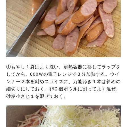
①もやし１袋はよく洗い、耐熱容器に移してラップを
してから、600Ｗの電子レンジで３分加熱する。ウイ
ンナー２本を斜めスライスに、万能ねぎ１本は斜めの
細切りにしておく。卵２個ボウルに割ってよく混ぜ、
砂糖小さじ１を混ぜておく。