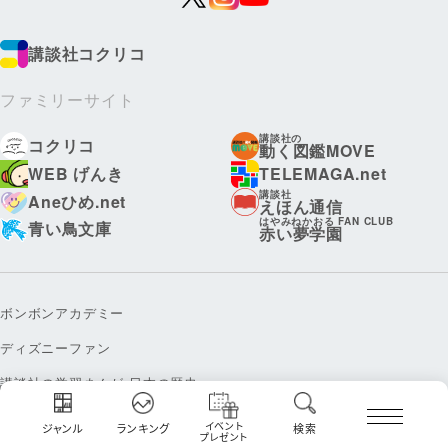
講談社コクリコ
ファミリーサイト
講談社の
コクリコ
動く図鑑MOVE
WEB げんき
TELEMAGA.net
講談社
Aneひめ.net
えほん通信
はやみねかおる FAN CLUB
青い鳥文庫
赤い夢学園
ボンボンアカデミー
ディズニーファン
講談社の学習まんが 日本の歴史
本とあそぼう 全国訪問おはなし隊
イベント
ジャンル
ランキング
検索
プレゼント