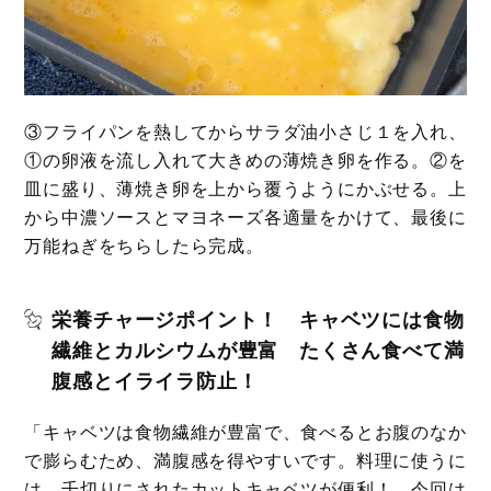
③フライパンを熱してからサラダ油小さじ１を入れ、
①の卵液を流し入れて大きめの薄焼き卵を作る。②を
皿に盛り、薄焼き卵を上から覆うようにかぶせる。上
から中濃ソースとマヨネーズ各適量をかけて、最後に
万能ねぎをちらしたら完成。
栄養チャージポイント！ キャベツには食物
繊維とカルシウムが豊富 たくさん食べて満
腹感とイライラ防止！
「キャベツは食物繊維が豊富で、食べるとお腹のなか
で膨らむため、満腹感を得やすいです。料理に使うに
は、千切りにされたカットキャベツが便利！ 今回は