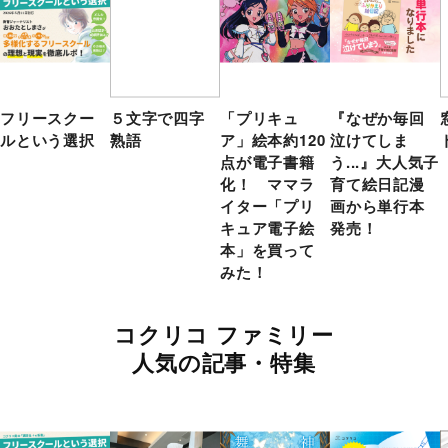
フリースクー
５文字で四字
「プリキュ
『なぜか毎回
ルという選択
熟語
ア」絵本約120
泣けてしま
点が電子書籍
う...』大人気子
化！ ママラ
育て絵日記漫
イター「プリ
画から単行本
キュア電子絵
発売！
本」を買って
みた！
コクリコ ファミリー
人気の記事・特集