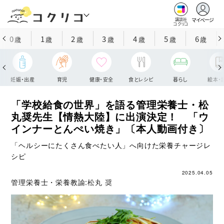
マイページ
講談社
コクリコ
0
1
2
3
4
5
6
歳
歳
歳
歳
歳
歳
歳
妊娠・出産
育児
健康・安全
食とレシピ
暮らし
絵本・
「学校給食の世界」を語る管理栄養士・松
丸奨先生【情熱大陸】に出演決定！ 「ウ
インナーとんぺい焼き」〔本人動画付き〕
「ヘルシーにたくさん食べたい人」へ向けた栄養チャージレ
シピ
2025.04.05
管理栄養士・栄養教諭:
松丸 奨