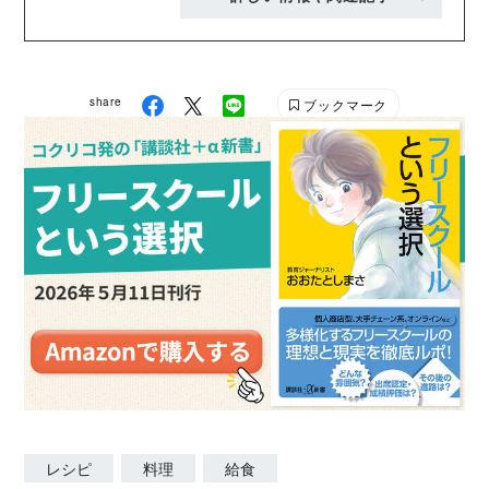
性栄養士として初の優勝を果たす。 フジテレビ系ドラ
マ『Chef~三ツ星の給食~』(2016年)では、給食の監
修・調理指導を担当。台湾、フィリピンなど海外でも
食育指導を行なう。日本テレビ系「世界一受けたい授
share
ブックマーク
業」やTBSラジオ「安住紳一郎の日曜天国」などメデ
ィア出演多数。 主な著書に『給食の謎 日本人の食生
活の礎を探る』(幻冬舎新書) 、『給食が教えてくれた
こと 「最高の献立」を作る、ぼくは学校栄養士』(く
もん出版) 、『日本一の給食メシ 栄養満点3ステップ
簡単レシピ100』(光文社)、『子どもがすくすく育つ
日本一の給食レシピ』(講談社) 。 公式ブログ『小学
校栄養士 松丸奨のブログ』 Instagram
@matsumaru.susumu Xアカウント ＠
matsumarurecipe
レシピ
料理
給食