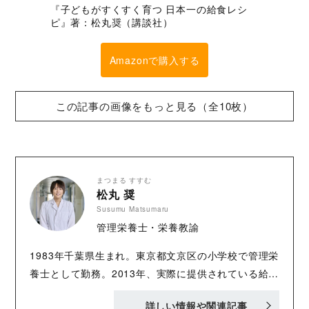
『子どもがすくすく育つ 日本一の給食レシ
ピ』著：松丸奨（講談社）
Amazonで購入する
この記事の画像をもっと見る（全10枚）
まつまる すすむ
松丸 奨
Susumu Matsumaru
管理栄養士・栄養教諭
1983年千葉県生まれ。東京都文京区の小学校で管理栄
養士として勤務。2013年、実際に提供されている給食
の献立を競う「全国学校給食甲子園」(第８回)で、男
詳しい情報や関連記事