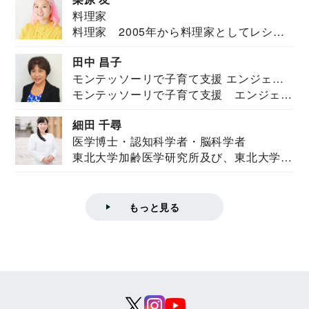
料理家
料理家 2005年から料理家としてレシピ
を紹介。東...
田中 昌子
モンテッソーリで子育て支援 エンジェル
モンテッソーリで子育て支援 エンジェル
ズハウス研究所所長
ズハウス研究...
細田 千尋
医学博士・認知科学者・脳科学者
東北大学加齢医学研究所及び、東北大学大
学院情報科学...
もっと見る