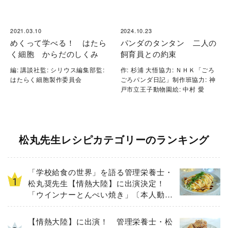
2021.03.10
2024.10.23
めくって学べる！ はたら
パンダのタンタン 二人の
く細胞 からだのしくみ
飼育員との約束
編: 講談社監: シリウス編集部監:
作: 杉浦 大悟協力: ＮＨＫ「ごろ
はたらく細胞製作委員会
ごろパンダ日記」制作班協力: 神
戸市立王子動物園絵: 中村 愛
松丸先生レシピカテゴリーのランキング
「学校給食の世界」を語る管理栄養士・
松丸奨先生【情熱大陸】に出演決定！
「ウインナーとんぺい焼き」〔本人動画
付き〕
【情熱大陸】に出演！ 管理栄養士・松