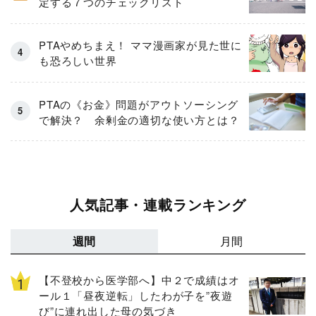
定する７つのチェックリスト
PTAやめちまえ！ ママ漫画家が見た世に
も恐ろしい世界
PTAの《お金》問題がアウトソーシング
で解決？ 余剰金の適切な使い方とは？
人気記事・連載ランキング
週間
月間
【不登校から医学部へ】中２で成績はオ
ール１「昼夜逆転」したわが子を”夜遊
び”に連れ出した母の気づき