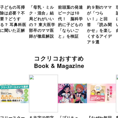
子どもの耳掃
「母乳・ミル
前頭葉の発達
約９割のママ
除は必要？不
ク・混合」結
ピークは10
が「つら
要？どうす
局どれがいい
代！ 脳科学
い！」と回
る？ 耳鼻科医
の？ 東大医学
的に子どもの
答 「読み聞
に聞いた正解
部卒のママ医
「ならいご
かせ」を楽し
師が徹底解説
と」を検証
くするアイデ
ア９選
コクリコおすすめ
Book & Magazine
フリースクー
５文字で四字
「プリキュ
『なぜか毎回