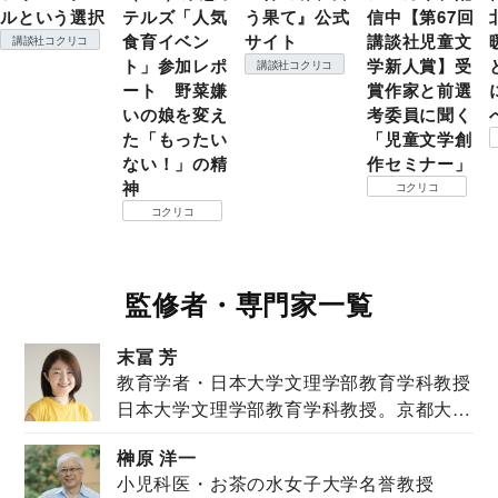
ルという選択
テルズ「人気
う果て』公式
信中【第67回
食育イベン
サイト
講談社児童文
講談社コクリコ
ト」参加レポ
学新人賞】受
講談社コクリコ
ート 野菜嫌
賞作家と前選
いの娘を変え
考委員に聞く
た「もったい
「児童文学創
ない！」の精
作セミナー」
神
コクリコ
コクリコ
監修者・専門家一覧
末冨 芳
教育学者・日本大学文理学部教育学科教授
日本大学文理学部教育学科教授。京都大学
教育学部卒業...
榊原 洋一
小児科医・お茶の水女子大学名誉教授