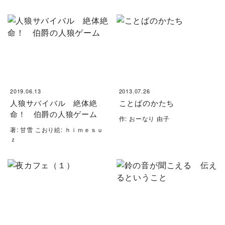
2019.06.13
2013.07.26
人狼サバイバル 絶体絶
ことばのかたち
命！ 伯爵の人狼ゲーム
作: おーなり 由子
著: 甘雪 こおり絵: ｈｉｍｅｓｕ
ｚ