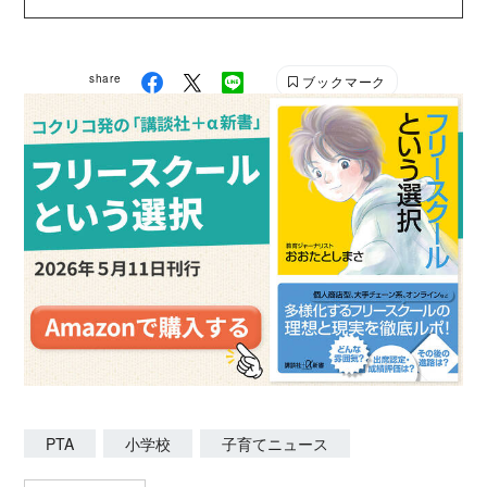
て 陽にあてし ふとんにくるみて寝かす仕合せ」とい
う一首が、子育てのモットー。 https://lit.link/ruricoe
share
ブックマーク
PTA
小学校
子育てニュース