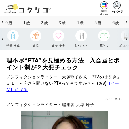
マイページ
講談社
コクリコ
0
1
2
3
4
5
6
歳
歳
歳
歳
歳
歳
歳
妊娠・出産
育児
健康・安全
食とレシピ
暮らし
絵本・
理不尽“PTA”を見極める方法 入会届とポ
イント制が２大要チェック
ノンフィクションライター・大塚玲子さん「PTAの手引き」
＃１ ～今さら聞けないPTAって何ですか？～
(3/3)
1ペー
ジ目に戻る
2022.06.12
ノンフィクションライター・編集者:
大塚 玲子