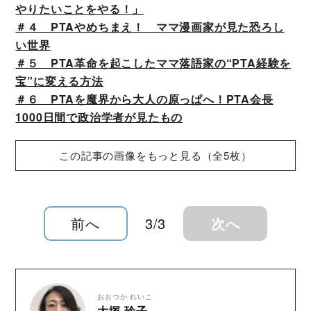
やりたいことをやる！」
＃４ PTAやめちまえ！ ママ漫画家が見た恐ろし
い世界
＃５ PTA革命を起こしたママ落語家の“PTA経験を
宝”に変える方法
＃６ PTAを魔界から大人の原っぱへ！PTA会長
1000日間で政治学者が見たもの
この記事の画像をもっと見る（全5枚）
前へ
3/3
次へ
おおつか れいこ
大塚 玲子