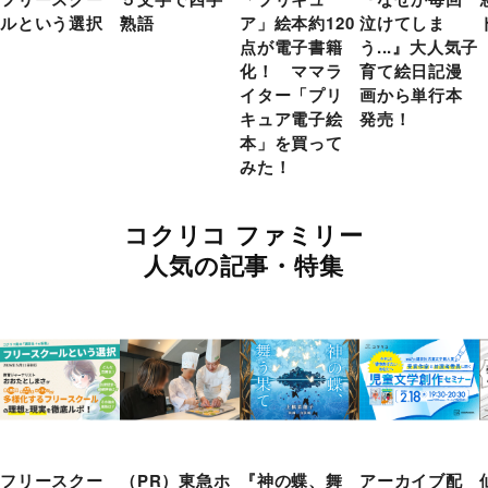
ルという選択
熟語
ア」絵本約120
泣けてしま
点が電子書籍
う...』大人気子
化！ ママラ
育て絵日記漫
イター「プリ
画から単行本
キュア電子絵
発売！
本」を買って
みた！
コクリコ ファミリー
人気の記事・特集
フリースクー
（PR）東急ホ
『神の蝶、舞
アーカイブ配