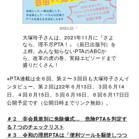
amzn.to
大塚玲子さんは、2021年11月に『さよ
なら、理不尽PTA！』（辰巳出版刊）を
上梓。みんな知らないPTAのABCか
ら、改革の虎の巻、実録エピソードまで
盛りだくさん！
※PTA連載は全６回。第２〜３回目も大塚玲子さんイ
ンタビュー、第２回は22年６月13日、３回６月14
日、４回６月15日、５回６月16日、６回６月17日日
公開予定です（公開日時までリンク無効）。
＃２ 非会員差別に免除儀式… 危険PTAを判定す
る７つのチェックリスト
＃３ 令和の理想PTAは「便利ツールを駆使しつつ