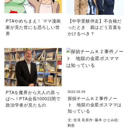
PTAやめちまえ！ ママ漫画
【中学受験伴走】不合格だ
家が見た世にも恐ろしい世
ったとき 親はどう言葉を
界
かけるべき？
PTAを魔界から大人の原っ
2022.03.09
探偵チームＫＺ事件ノー
ぱへ！PTA会長1000日間で
ト 地獄の金星ボスママは
政治学者が見たもの
知っている
文: 住滝 良原作: 藤本 ひとみ絵:
駒形