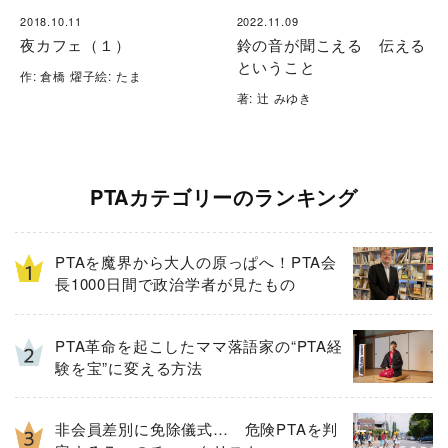
2018.10.11
2022.11.09
夜カフェ（１）
鈴の音が聞こえる 伝える
ということ
作: 倉橋 燿子絵: たま
著: 辻 みゆき
PTAカテゴリーのランキング
PTAを魔界から大人の原っぱへ！PTA会
長1000日間で政治学者が見たもの
PTA革命を起こしたママ落語家の“PTA経
験を宝”に変える方法
非会員差別に免除儀式… 危険PTAを判