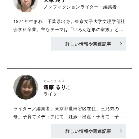
ノンフィクションライター・編集者
1971年生まれ、千葉県出身。東京女子大学文理学部社
会学科卒業。主なテーマは「いろんな形の家族」と
「PTA（学校と保護者の問題）」。編集プロダクショ
詳しい情報や関連記事
ンや出版社勤務を経てフリーに。書籍やムックの企画
編集、執筆等に携わる。 著書に『さよなら、理不尽
PTA！』（辰巳出版刊）、『オトナ婚です、わたした
ち』『PTAをけっこうラクにたのしくする本』『PTA
がやっぱりコワい人のための本』（以上、太郎次郎社
えんどう るりこ
エディタス刊）、『ルポ 定形外家族 わたしの家は
遠藤 るりこ
ライター
「ふつう」じゃない』（ソフトバンク新書刊）。 共著
に『子どもの人権をまもるために』（晶文社刊）、
ライター／編集者。東京都世田谷区在住、三兄弟の
『ブラック校則 理不尽な苦しみの現実』（東洋館出版
母。子育てメディアにて、妊娠・出産・子育て・子ど
社刊）がある
もを取り巻く社会問題についての取材・執筆を行って
詳しい情報や関連記事
いる。歌人・河野裕子さんの「しつかりと 飯を食はせ