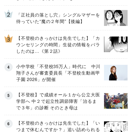
「正社員の落とし穴」シングルマザーを
待っていた“魔の２年間”【後編】
【不登校のきっかけは先生でした】「カ
ウンセリングの時間」生徒の情報をバラ
したのは…《第２話》
小中学校「不登校35万人」時代に 中川
翔子さんが審査委員長「不登校生動画甲
子園 2026」が開催
【不登校】で成績オール１から公立大医
学部へ 中２で起立性調節障害「治るま
で３年」の診断 そのとき母は
【不登校のきっかけは先生でした】「い
つまで休むんですか？」追い詰められる