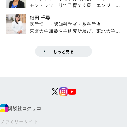
モンテッソーリで子育て支援 エンジェル
ズハウス研究所所長
ズハウス研究...
細田 千尋
医学博士・認知科学者・脳科学者
東北大学加齢医学研究所及び、東北大学大
学院情報科学...
もっと見る
講談社コクリコ
ファミリーサイト