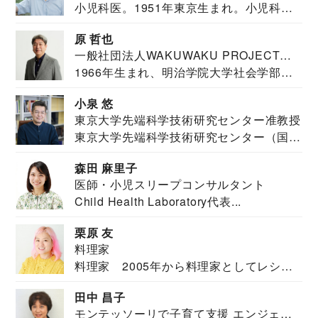
小児科医。1951年東京生まれ。小児科
医。東京大学...
原 哲也
一般社団法人WAKUWAKU PROJECT
1966年生まれ、明治学院大学社会学部福
JAPAN代表・言語聴覚士・社会福祉士
祉学科卒業...
小泉 悠
東京大学先端科学技術研究センター准教授
東京大学先端科学技術研究センター（国際
安全保障構想...
森田 麻里子
医師・小児スリープコンサルタント
Child Health Laboratory代表...
栗原 友
料理家
料理家 2005年から料理家としてレシピ
を紹介。東...
田中 昌子
モンテッソーリで子育て支援 エンジェル