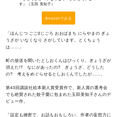
す』（玉田 美知子）
Amazonでみる
「ほんじつ ごご2じごろ おおばまち にらやまの ぎょ
うざが いなくなり さがしています。とくちょう
は……」
町の放送を聞いたとしおくんはびっくり。ぎょうざが
消えた!? なにがあったの? ぎょうざ、どうした
の? 考えをめぐらせるとしおくんでしたが……。
第43回講談社絵本新人賞受賞作で、新人賞の選考会
でも絶賛された餃子愛に包まれた玉田美知子さんのデ
ビュー作。
「設定も緻密で、お話もおもしろい、作者の妄想力に