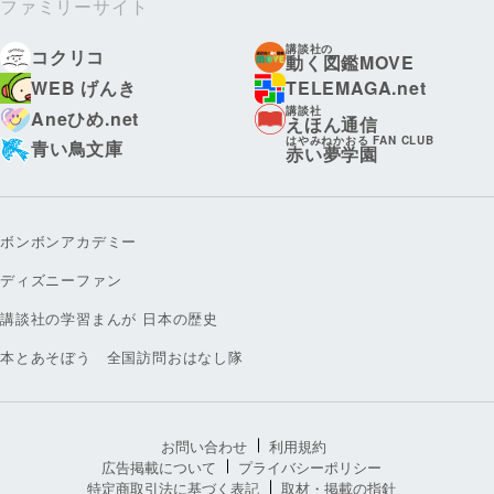
ファミリーサイト
講談社の
コクリコ
動く図鑑MOVE
WEB げんき
TELEMAGA.net
講談社
Aneひめ.net
えほん通信
はやみねかおる FAN CLUB
青い鳥文庫
赤い夢学園
ボンボンアカデミー
ディズニーファン
講談社の学習まんが 日本の歴史
本とあそぼう 全国訪問おはなし隊
お問い合わせ
利用規約
広告掲載について
プライバシーポリシー
特定商取引法に基づく表記
取材・掲載の指針