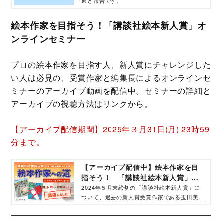
過と報告です。
絵本作家を目指そう！「講談社絵本新人賞」オ
ンラインセミナー
プロの絵本作家を目指す人、新人賞にチャレンジした
い人は必見の、受賞作家と編集長によるオンラインセ
ミナーのアーカイブ動画を配信中。セミナーの詳細と
アーカイブの視聴方法はリンクから。
【アーカイブ配信期間】2025年３月31日(月) 23時59
分まで。
【アーカイブ配信中】絵本作家を目
指そう！ 「講談社絵本新人賞」オ
ンラインセミナー -
2024年５月末締切の「講談社絵本新人賞」に
ついて、過去の新人賞受賞作家である玉田美知
子さんと伊佐久美さん、講談社幼児図書の片寄
太一郎編集長に話をうかがうオンラインイベン