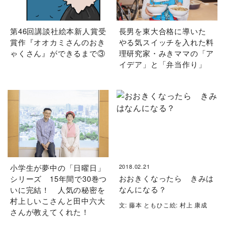
第46回講談社絵本新人賞受
長男を東大合格に導いた
賞作『オオカミさんのおき
やる気スイッチを入れた料
ゃくさん』ができるまで③
理研究家・みきママの「ア
イデア」と「弁当作り」
小学生が夢中の「日曜日」
2018.02.21
おおきくなったら きみは
シリーズ 15年間で30巻つ
なんになる？
いに完結！ 人気の秘密を
村上しいこさんと田中六大
文: 藤本 ともひこ絵: 村上 康成
さんが教えてくれた！