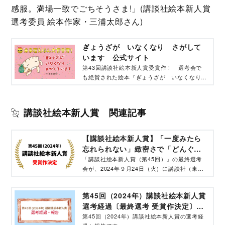
感服。満場一致でごちそうさま!」(講談社絵本新人賞
選考委員 絵本作家・三浦太郎さん)
ぎょうざが いなくなり さがして
います 公式サイト
第43回講談社絵本新人賞受賞作！ 選考会で
も絶賛された絵本『ぎょうざが いなくなり
さがしています』の公式サイトです。
講談社絵本新人賞 関連記事
【講談社絵本新人賞】「一度みたら
忘れられない」緻密さで「どんぐ
り」をユニークに描いた作品が受賞
「講談社絵本新人賞（第45回）」の最終選考
会が、2024年９月24日（火）に講談社（東
京・文京）で行われ、新人賞および佳作が決
定。最終選考会は、選考委員４名（苅田澄子、
第45回（2024年）講談社絵本新人賞
北見葉胡、藤本ともひこ、三浦太郎）に、講談
選考経過〔最終選考 受賞作決定〕報
社・幼児図書編集長を加えた５名で行われた。
告 -
第45回（2024年）講談社絵本新人賞の選考経