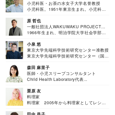
小児科医・お茶の水女子大学名誉教授
小児科医。1951年東京生まれ。小児科
医。東京大学...
原 哲也
一般社団法人WAKUWAKU PROJECT
1966年生まれ、明治学院大学社会学部福
JAPAN代表・言語聴覚士・社会福祉士
祉学科卒業...
小泉 悠
東京大学先端科学技術研究センター准教授
東京大学先端科学技術研究センター（国際
安全保障構想...
森田 麻里子
医師・小児スリープコンサルタント
Child Health Laboratory代表...
栗原 友
料理家
料理家 2005年から料理家としてレシピ
を紹介。東...
田中 昌子