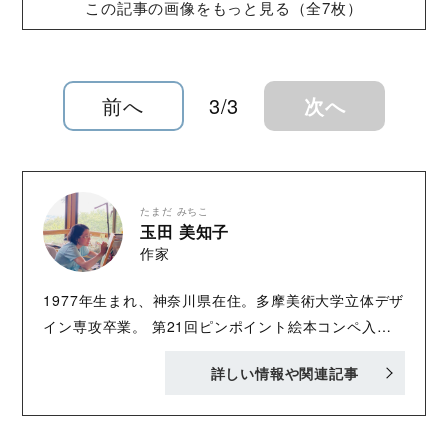
この記事の画像をもっと見る（全7枚）
トを開催します。講談社絵本新人賞に応募され
るかただけでなく、プロの絵本作家を目指すか
た、これから絵本を描いてみたいかた必見で
す。
前へ
3/3
次へ
たまだ みちこ
玉田 美知子
作家
1977年生まれ、神奈川県在住。多摩美術大学立体デザ
イン専攻卒業。 第21回ピンポイント絵本コンペ入
選、第42回講談社絵本新人賞佳作受賞。 2022年、第
詳しい情報や関連記事
43回講談社絵本新人賞を受賞。 2024年、第15回よう
ちえん絵本大賞受賞、第８回未来屋えほん大賞受賞、
第15回リブロ絵本大賞入賞。コーヒー豆のサブスクリ