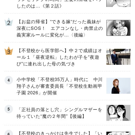
したのは…《第２話》
【お盆の帰省】“できる嫁“だった義妹が
深夜にSOS！ エアコンなし・肉禁止の
義実家ルールに変化が…〈後編〉
【不登校から医学部へ】中２で成績はオ
ール１「昼夜逆転」したわが子を”夜遊
び”に連れ出した母の気づき
小中学校「不登校35万人」時代に 中川
翔子さんが審査委員長「不登校生動画甲
子園 2026」が開催
「正社員の落とし穴」シングルマザーを
待っていた“魔の２年間”【後編】
【不登校のきっかけは先生でした】「い