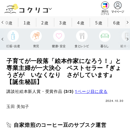
マイページ
講談社
コクリコ
0
1
2
3
4
5
6
歳
歳
歳
歳
歳
歳
歳
妊娠・出産
育児
健康・安全
食とレシピ
暮らし
絵本・
子育てが一段落「絵本作家になろう！」と
専業主婦が一大決心 ベストセラー『ぎょ
うざが いなくなり さがしています』
【誕生秘話】
講談社絵本新人賞・受賞作品
(3/3)
1ページ目に戻る
2024.10.30
玉田 美知子
自家焙煎のコーヒー豆のサブスク運営