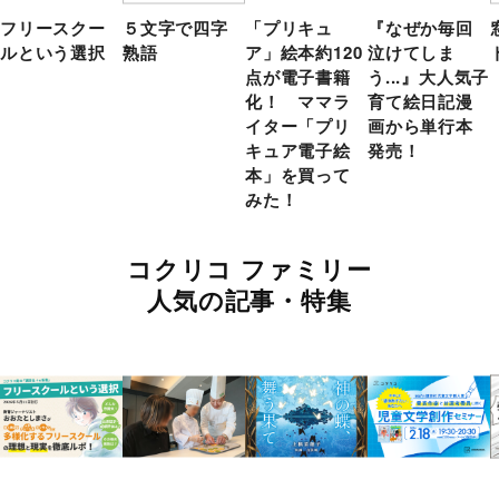
フリースクー
５文字で四字
「プリキュ
『なぜか毎回
ルという選択
熟語
ア」絵本約120
泣けてしま
点が電子書籍
う...』大人気子
化！ ママラ
育て絵日記漫
イター「プリ
画から単行本
キュア電子絵
発売！
本」を買って
みた！
コクリコ ファミリー
人気の記事・特集