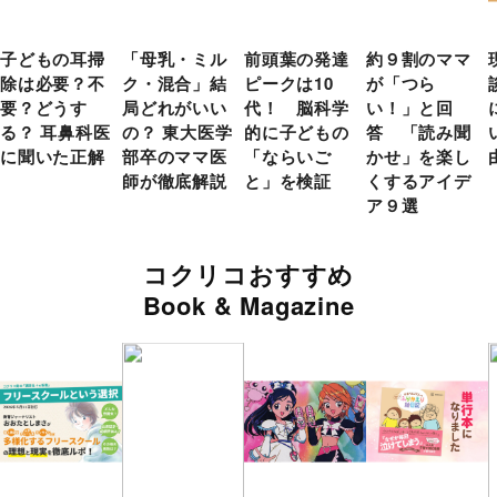
子どもの耳掃
「母乳・ミル
前頭葉の発達
約９割のママ
除は必要？不
ク・混合」結
ピークは10
が「つら
要？どうす
局どれがいい
代！ 脳科学
い！」と回
る？ 耳鼻科医
の？ 東大医学
的に子どもの
答 「読み聞
に聞いた正解
部卒のママ医
「ならいご
かせ」を楽し
師が徹底解説
と」を検証
くするアイデ
ア９選
コクリコおすすめ
Book & Magazine