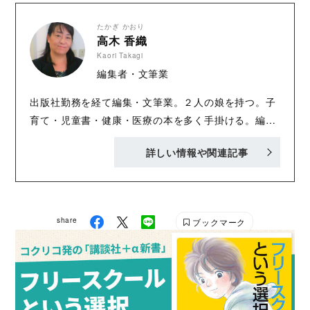
プションサービスを運営。
たかぎ かおり
高木 香織
Kaori Takagi
編集者・文筆業
出版社勤務を経て編集・文筆業。２人の娘を持つ。子
育て・児童書・健康・医療の本を多く手掛ける。編
集・編集協力に『美智子さま マナーとお言葉の流
詳しい情報や関連記事
儀』『子どもの「学習脳」を育てる法則』（ともにこ
う書房）、『部活やめてもいいですか。』『頭のよい
子の家にある「もの」』『モンテッソーリで解決！
子育ての悩みに今すぐ役立つQ＆A68』『かみさまの
share
ブックマーク
おはなし』『エトワール！ バレエ事典』（すべて講
談社）など多数。著書に『後期高齢者医療がよくわか
る』（リヨン社）、『ママが守る！ 家庭の新型イン
フルエンザ対策』（講談社）がある。