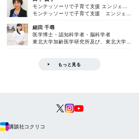
モンテッソーリで子育て支援 エンジェル
モンテッソーリで子育て支援 エンジェル
ズハウス研究所所長
ズハウス研究...
細田 千尋
医学博士・認知科学者・脳科学者
東北大学加齢医学研究所及び、東北大学大
学院情報科学...
もっと見る
講談社コクリコ