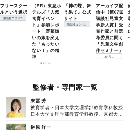
フリースクー
（PR）東急ホ
『神の蝶、舞
アーカイブ配
ルという選択
テルズ「人気
う果て』公式
信中【第67回
食育イベン
サイト
講談社児童文
講談社コクリコ
ト」参加レポ
学新人賞】受
講談社コクリコ
ート 野菜嫌
賞作家と前選
いの娘を変え
考委員に聞く
た「もったい
「児童文学創
ない！」の精
作セミナー」
神
コクリコ
コクリコ
監修者・専門家一覧
末冨 芳
教育学者・日本大学文理学部教育学科教授
日本大学文理学部教育学科教授。京都大学
教育学部卒業...
榊原 洋一