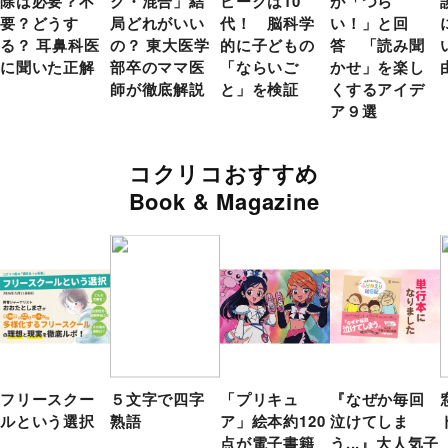
除は必要？不
ク・混合」結
ピークは10
が「つら
要？どうす
局どれがいい
代！ 脳科学
い！」と回
る？ 耳鼻科医
の？ 東大医学
的に子どもの
答 「読み聞
に聞いた正解
部卒のママ医
「ならいご
かせ」を楽し
師が徹底解説
と」を検証
くするアイデ
ア９選
コクリコおすすめ
Book & Magazine
フリースクー
５文字で四字
「プリキュ
『なぜか毎回
ルという選択
熟語
ア」絵本約120
泣けてしま
点が電子書籍
う...』大人気子