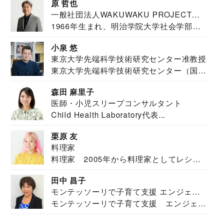
原 哲也
一般社団法人WAKUWAKU PROJECT
1966年生まれ、明治学院大学社会学部福
JAPAN代表・言語聴覚士・社会福祉士
祉学科卒業...
小泉 悠
東京大学先端科学技術研究センター准教授
東京大学先端科学技術研究センター（国際
安全保障構想...
森田 麻里子
医師・小児スリープコンサルタント
Child Health Laboratory代表...
栗原 友
料理家
料理家 2005年から料理家としてレシピ
を紹介。東...
田中 昌子
モンテッソーリで子育て支援 エンジェル
モンテッソーリで子育て支援 エンジェル
ズハウス研究所所長
ズハウス研究...