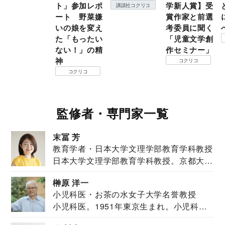
ト」参加レポ
学新人賞】受
講談社コクリコ
ート 野菜嫌
賞作家と前選
いの娘を変え
考委員に聞く
た「もったい
「児童文学創
ない！」の精
作セミナー」
神
コクリコ
コクリコ
監修者・専門家一覧
末冨 芳
教育学者・日本大学文理学部教育学科教授
日本大学文理学部教育学科教授。京都大学
教育学部卒業...
榊原 洋一
小児科医・お茶の水女子大学名誉教授
小児科医。1951年東京生まれ。小児科
医。東京大学...