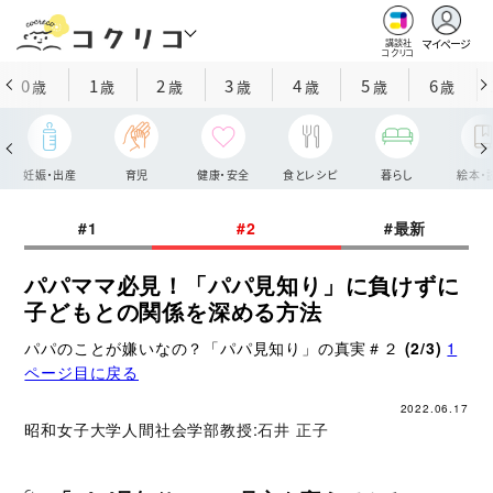
マイページ
講談社
コクリコ
0
1
2
3
4
5
6
歳
歳
歳
歳
歳
歳
歳
妊娠・出産
育児
健康・安全
食とレシピ
暮らし
絵本・
#1
#2
#最新
パパママ必見！「パパ見知り」に負けずに
子どもとの関係を深める方法
パパのことが嫌いなの？「パパ見知り」の真実＃２
(2/3)
1
ページ目に戻る
2022.06.17
昭和女子大学人間社会学部教授:
石井 正子