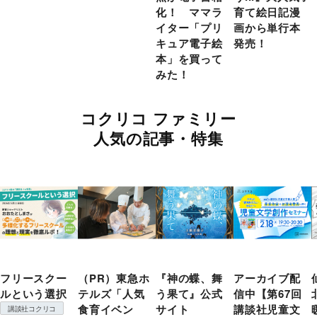
化！ ママラ
育て絵日記漫
イター「プリ
画から単行本
キュア電子絵
発売！
本」を買って
みた！
コクリコ ファミリー
人気の記事・特集
フリースクー
（PR）東急ホ
『神の蝶、舞
アーカイブ配
ルという選択
テルズ「人気
う果て』公式
信中【第67回
食育イベン
サイト
講談社児童文
講談社コクリコ