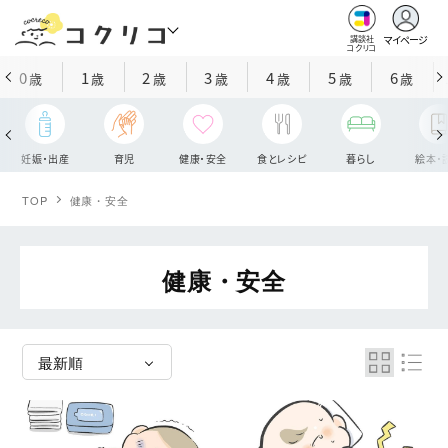
マイページ
講談社
コクリコ
0
1
2
3
4
5
6
歳
歳
歳
歳
歳
歳
歳
妊娠・出産
育児
健康・安全
食とレシピ
暮らし
絵本・
TOP
健康・安全
健康・安全