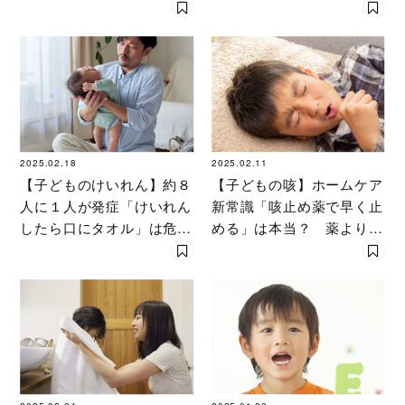
おうち」とは
でも「子どもらしく」いら
れる“特等席“の中身
2025.02.18
2025.02.11
【子どものけいれん】約８
【子どもの咳】ホームケア
人に１人が発症「けいれん
新常識「咳止め薬で早く止
したら口にタオル」は危
める」は本当？ 薬よりも
険！「けいれんの正しい対
大事な“つらい咳”の対処法
処法」〔医師が解説〕
〔医師が解説〕