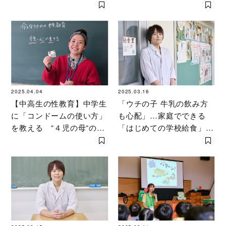
〔わかりやすい動画付き〕
危機意識の低さの現れも
国内シェアNo.１メーカー
が性感染症から守る挑戦と
は？
2025.04.04
2025.03.16
【中高生の性教育】中学生
「ウチの子 牛乳の飲み方
に「コンドームの使い方」
も心配」…家庭でできる
を教える “４児の母“の数
「はじめての学校給食」対
学教師が明かす「理由」と
策とは？ 人気管理栄養士
は？
が伝授