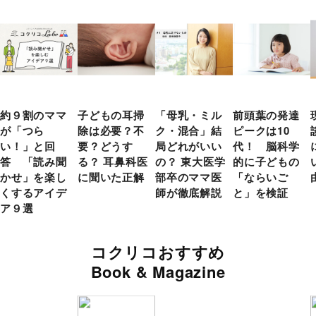
約９割のママ
子どもの耳掃
「母乳・ミル
前頭葉の発達
が「つら
除は必要？不
ク・混合」結
ピークは10
い！」と回
要？どうす
局どれがいい
代！ 脳科学
答 「読み聞
る？ 耳鼻科医
の？ 東大医学
的に子どもの
かせ」を楽し
に聞いた正解
部卒のママ医
「ならいご
くするアイデ
師が徹底解説
と」を検証
ア９選
コクリコおすすめ
Book & Magazine