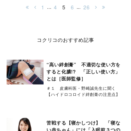
1
4
5
6
26
...
...
コクリコのおすすめ記事
“高い絆創膏” 不適切な使い方を
すると化膿!? 「正しい使い方」
とは［医師監修］
＃１ 皮膚科医・野崎誠先生に聞く
【ハイドロコロイド絆創膏の注意点】
苦戦する【寝かしつけ】 「寝な
い赤ちゃん」には「入眠前３つの