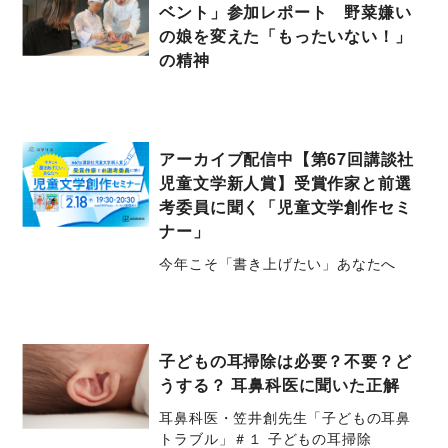
ベント」参加レポート 野菜嫌い
の娘を変えた「もったいない！」
の精神
アーカイブ配信中【第67回講談社
児童文学新人賞】受賞作家と前選
考委員に聞く「児童文学創作セミ
ナー」
今年こそ「書き上げたい」あなたへ
子どもの耳掃除は必要？不要？ど
うする？ 耳鼻科医に聞いた正解
耳鼻科医・笠井創先生「子どもの耳鼻
トラブル」＃１ 子どもの耳掃除