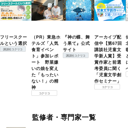
フリースクー
（PR）東急ホ
『神の蝶、舞
アーカイブ配
ルという選択
テルズ「人気
う果て』公式
信中【第67回
食育イベン
サイト
講談社児童文
講談社コクリコ
ト」参加レポ
学新人賞】受
講談社コクリコ
ート 野菜嫌
賞作家と前選
いの娘を変え
考委員に聞く
た「もったい
「児童文学創
ない！」の精
作セミナー」
神
コクリコ
コクリコ
監修者・専門家一覧