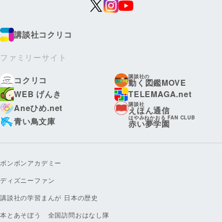
講談社コクリコ
ファミリーサイト
講談社の
コクリコ
動く図鑑MOVE
WEB げんき
TELEMAGA.net
講談社
Aneひめ.net
えほん通信
はやみねかおる FAN CLUB
青い鳥文庫
赤い夢学園
ボンボンアカデミー
ディズニーファン
講談社の学習まんが 日本の歴史
本とあそぼう 全国訪問おはなし隊