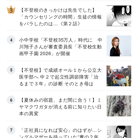
【不登校のきっかけは先生でした】
「カウンセリングの時間」生徒の情報
をバラしたのは…《第２話》
小中学校「不登校35万人」時代に 中
川翔子さんが審査委員長「不登校生動
画甲子園 2026」が開催
【不登校】で成績オール１から公立大
医学部へ 中２で起立性調節障害「治
るまで３年」の診断 そのとき母は
【夏休みの宿題、まだ間に合う！】ミ
ヤマクワガタが消える前に知りたい日
本の異変
「正社員になれば安心」のはずが…シ
ングルマザーを待っていた“魔の２年