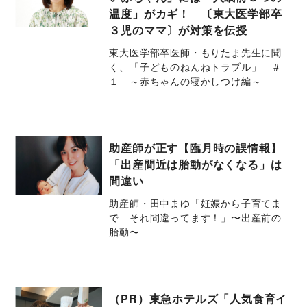
温度」がカギ！ 〔東大医学部卒
３児のママ〕が対策を伝授
東大医学部卒医師・もりたま先生に聞
く、「子どものねんねトラブル」 ＃
１ ～赤ちゃんの寝かしつけ編～
助産師が正す【臨月時の誤情報】
「出産間近は胎動がなくなる」は
間違い
助産師・田中まゆ「妊娠から子育てま
で それ間違ってます！」〜出産前の
胎動〜
（PR）東急ホテルズ「人気食育イ