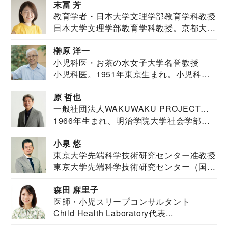
末冨 芳
教育学者・日本大学文理学部教育学科教授
日本大学文理学部教育学科教授。京都大学
教育学部卒業...
榊原 洋一
小児科医・お茶の水女子大学名誉教授
小児科医。1951年東京生まれ。小児科
医。東京大学...
原 哲也
一般社団法人WAKUWAKU PROJECT
1966年生まれ、明治学院大学社会学部福
JAPAN代表・言語聴覚士・社会福祉士
祉学科卒業...
小泉 悠
東京大学先端科学技術研究センター准教授
東京大学先端科学技術研究センター（国際
安全保障構想...
森田 麻里子
医師・小児スリープコンサルタント
Child Health Laboratory代表...