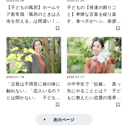
2025.02.04
2025.01.20
【子どもの風邪】ホームケ
子どもの【発達の困りご
ア新常識「風邪のときは入
と】卑猥な言葉を繰り返
浴を控える」は間違い！
す、食べ方がヘン、挨拶で
「風邪をひいたときの入浴
きない、ボタンをとめられ
の判断」〔医師が解説〕
ない…背景と様々な可能性
を〔専門家〕が探る
2025.01.18
2025.01.17
「父親は不用意に娘の体に
小中学生で「妊娠」 真っ
触れない」「恋人いるの？
先にやることとは？ 子ど
とは聞かない」 子どもを
もに教えたい恋愛の境界線
幸せにするために“親がや
「バウンダリー」【専門家
ってはいけない“ことと
が解説】
は？〔専門家が解説〕
次のページ