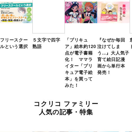
フリースクー
５文字で四字
「プリキュ
『なぜか毎回
ルという選択
熟語
ア」絵本約120
泣けてしま
点が電子書籍
う...』大人気子
化！ ママラ
育て絵日記漫
イター「プリ
画から単行本
キュア電子絵
発売！
本」を買って
みた！
コクリコ ファミリー
人気の記事・特集