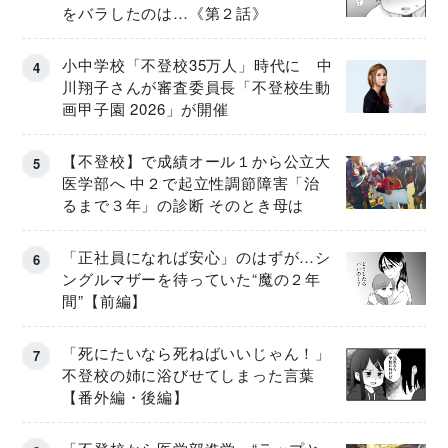
をバラしたのは…《第２話》
小中学校「不登校35万人」時代に 中
川翔子さんが審査委員長「不登校生動
画甲子園 2026」が開催
【不登校】で成績オール１から公立大
医学部へ 中２で起立性調節障害「治
るまで３年」の診断 そのとき母は
「正社員になれば安心」のはずが…シ
ングルマザーを待っていた“魔の２年
間”【前編】
「死にたいなら死ねばいいじゃん！」
不登校の姉に浴びせてしまった言葉
【番外編・後編】