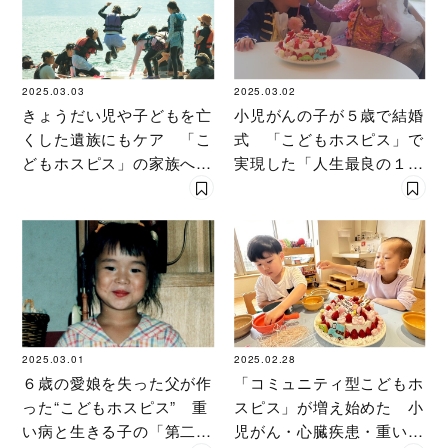
2025.03.03
2025.03.02
きょうだい児や子どもを亡
小児がんの子が５歳で結婚
くした遺族にもケア 「こ
式 「こどもホスピス」で
どもホスピス」の家族への
実現した「人生最良の１
寄り添い方とは
日」
2025.03.01
2025.02.28
６歳の愛娘を失った父が作
「コミュニティ型こどもホ
った“こどもホスピス” 重
スピス」が増え始めた 小
い病と生きる子の「第二の
児がん・心臓疾患・重い病