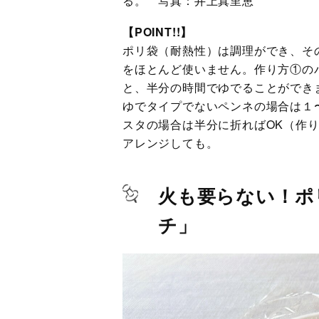
る。 写真：井上真里恵
【POINT!!】
ポリ袋（耐熱性）は調理ができ、そ
をほとんど使いません。作り方①の
と、半分の時間でゆでることができ
ゆでタイプでないペンネの場合は１
スタの場合は半分に折ればOK（作
アレンジしても。
火も要らない！ポ
チ」