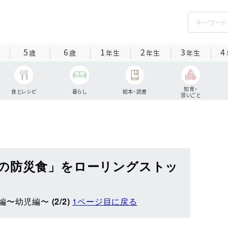
5
6
1
2
3
4
歳
歳
年生
年生
年生
知育・
食とレシピ
暮らし
絵本・読書
習いごと
の防災食」をローリングストッ
編〜幼児編〜
(2/2)
1ページ目に戻る