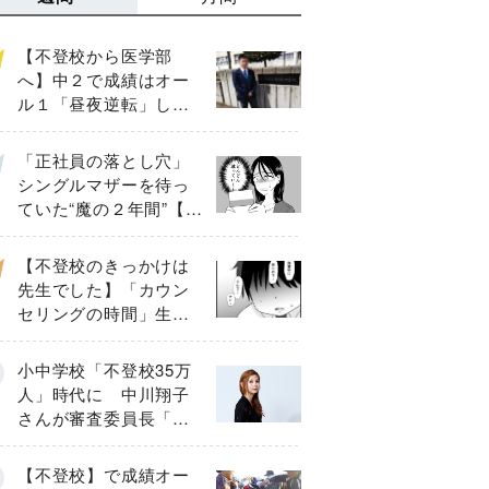
【不登校から医学部
へ】中２で成績はオー
ル１「昼夜逆転」した
わが子を”夜遊び”に連れ
出した母の気づき
「正社員の落とし穴」
シングルマザーを待っ
ていた“魔の２年間”【後
編】
【不登校のきっかけは
先生でした】「カウン
セリングの時間」生徒
の情報をバラしたの
は…《第２話》
小中学校「不登校35万
人」時代に 中川翔子
さんが審査委員長「不
登校生動画甲子園
2026」が開催
【不登校】で成績オー