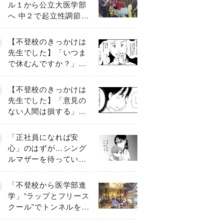
ル１から公立大医学部
へ 中２で起立性調節障
害「治るまで３年」の
診断 そのとき母は
【不登校のきっかけは
先生でした】「いつま
で休むんですか？」追
い詰められる母と息子
《第６話》
【不登校のきっかけは
先生でした】「意見の
ない人間は損する」担
任の一言が苦しみに…
《第１話》
「正社員になれば安
心」のはずが…シング
ルマザーを待ってい
た“魔の２年間”【前編】
「不登校から医学部進
学」“ラップとフリース
クール”でトンネルを脱
して高校受験へ〔元野