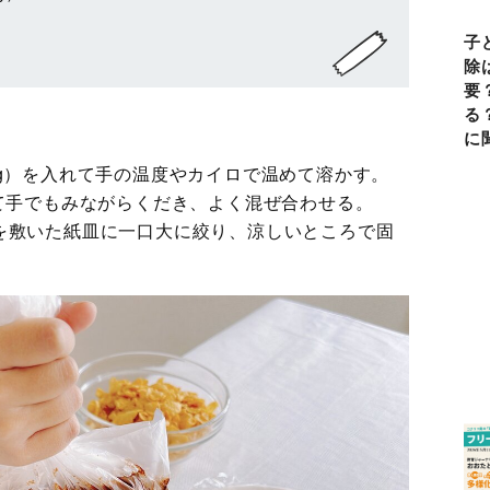
子
除
要
る
に
g）を入れて手の温度やカイロで温めて溶かす。
えて手でもみながらくだき、よく混ぜ合わせる。
を敷いた紙皿に一口大に絞り、涼しいところで固