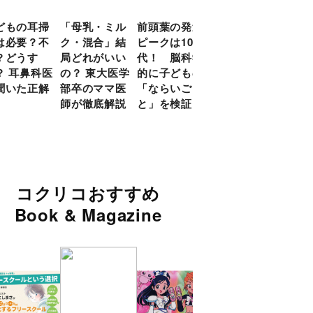
どもの耳掃
「母乳・ミル
前頭葉の発達
約９割のママ
現役
は必要？不
ク・混合」結
ピークは10
が「つら
談員
？どうす
局どれがいい
代！ 脳科学
い！」と回
に偏
？ 耳鼻科医
の？ 東大医学
的に子どもの
答 「読み聞
い」
聞いた正解
部卒のママ医
「ならいご
かせ」を楽し
由
師が徹底解説
と」を検証
くするアイデ
ア９選
コクリコおすすめ
Book & Magazine