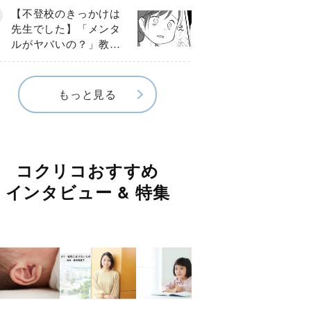
球少年の実話〕
【不登校のきっかけは
先生でした】「メンタ
ルがヤバいの？」教室
で始まった悪ふざけ
《第３話》
もっと見る
コクリコおすすめ
インタビュー & 特集