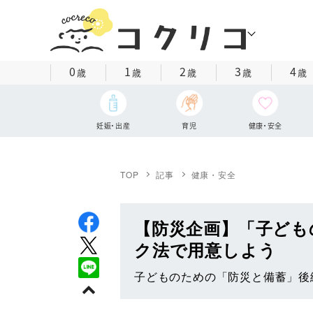
0
1
2
3
4
歳
歳
歳
歳
歳
妊娠・出産
育児
健康・安全
TOP
記事
健康・安全
【防災企画】「子ども
ク法で用意しよう
子どものための「防災と備蓄」後