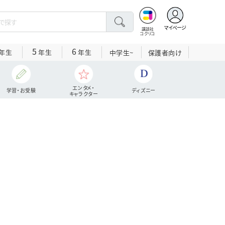
マイページ
講談社
コクリコ
5
6
年生
年生
年生
中学生~
保護者向け
エンタメ・
学習・お受験
ディズニー
キャラクター