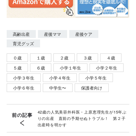
高齢出産
産後ママ
産後ケア
育児グッズ
０歳
１歳
２歳
３歳
４歳
５歳
６歳
小学１年生
小学２年生
小学３年生
小学４年生
小学５年生
小学６年生
中学生〜
保護者向け
42歳の人気美容外科医・上原恵理先生が15年ぶ
前の記事
りの出産 直前の予期せぬトラブル！ 第２子
出産時を明かす