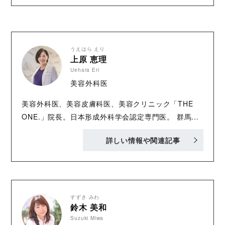
うえはら えり
上原 恵理
Uehara Eri
美容外科医
美容外科医、美容皮膚科医、美容クリニック「THE
ONE.」院長。日本形成外科学会認定専門医。 群馬大
学医学部医学科卒業後、2006年東京大学医学部付属病
詳しい情報や関連記事
院勤務、2010年帝京大学医学部付属病院勤務、2018
年都内美容クリニック勤務の後、2020年神楽坂に開
業。2021年虎ノ門に『THE ONE.』開業。 形成外科
学会では登壇者の５％ほどしかいない女性医師として
数多くの学会に登壇。国内にとどまらず、海外の学会
すずき みわ
鈴木 美和
にも数多く参加。これまでに積み上げた確かな技術と
Suzuki Miwa
実績で、数多くの患者様から信頼を得ている。 また、