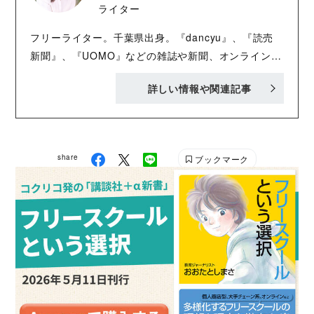
ライター
医師として正しいホームケアと美容医療の情報をSNS
で発信。SNSのフォロワーは合計約30万人。 主な著
フリーライター。千葉県出身。『dancyu』、『読売
書：『すっぴんクオリティを上げるさわらない美
新聞』、『UOMO』などの雑誌や新聞、オンラインを
容』、「医者が教える人生が変わる美容大事典」（共
中心に食の記事を寄稿。 出産を機に千葉県・房総に移
にKADOKAWA） THE ONE.
詳しい情報や関連記事
住。２人の男児の子育てに奮闘する中で、育児の悩み
https://theoneclinic.jp/
や教育の大切さを実感したことから、現在は教育業界
https://www.instagram.com/eri.uehara/
を中心に、取材や執筆活動を行っている。 地元の新鮮
な食材を使って料理をするのが日々の楽しみ。
share
ブックマーク