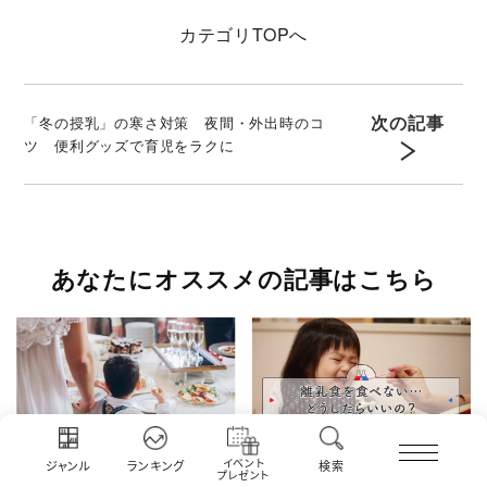
カテゴリ
TOPへ
次の記事
「冬の授乳」の寒さ対策 夜間・外出時のコ
ツ 便利グッズで育児をラクに
あなたにオススメの記事はこちら
イベント
ジャンル
ランキング
検索
プレゼント
【もう一度やり直したい】
「離乳食を食べない子ど