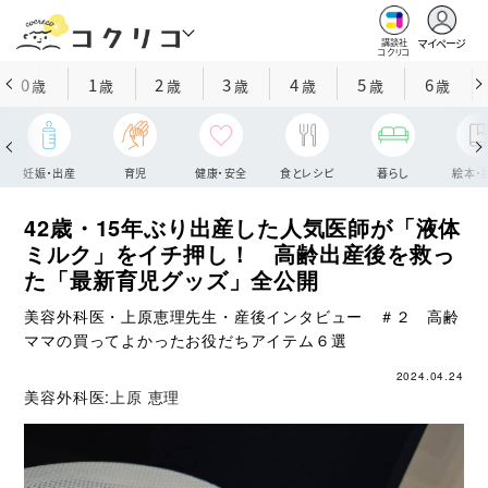
マイページ
講談社
コクリコ
0
1
2
3
4
5
6
歳
歳
歳
歳
歳
歳
歳
妊娠・出産
育児
健康・安全
食とレシピ
暮らし
絵本・
42歳・15年ぶり出産した人気医師が「液体
ミルク」をイチ押し！ 高齢出産後を救っ
た「最新育児グッズ」全公開
美容外科医・上原恵理先生・産後インタビュー ＃２ 高齢
ママの買ってよかったお役だちアイテム６選
2024.04.24
美容外科医:
上原 恵理