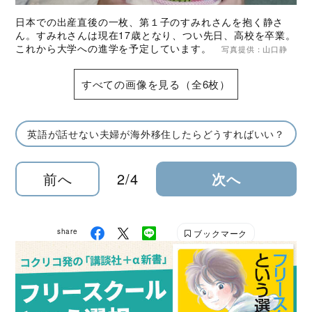
日本での出産直後の一枚、第１子のすみれさんを抱く静さ
ん。すみれさんは現在17歳となり、つい先日、高校を卒業。
これから大学への進学を予定しています。
写真提供：山口静
すべての画像を見る（全6枚）
英語が話せない夫婦が海外移住したらどうすればいい？
前へ
2/4
次へ
share
ブックマーク