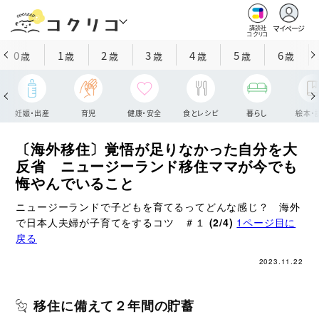
マイページ
講談社
コクリコ
0
1
2
3
4
5
6
歳
歳
歳
歳
歳
歳
歳
妊娠・出産
育児
健康・安全
食とレシピ
暮らし
絵本・
〔海外移住〕覚悟が足りなかった自分を大
反省 ニュージーランド移住ママが今でも
悔やんでいること
ニュージーランドで子どもを育てるってどんな感じ？ 海外
で日本人夫婦が子育てをするコツ ＃１
(2/4)
1ページ目に
戻る
2023.11.22
移住に備えて２年間の貯蓄