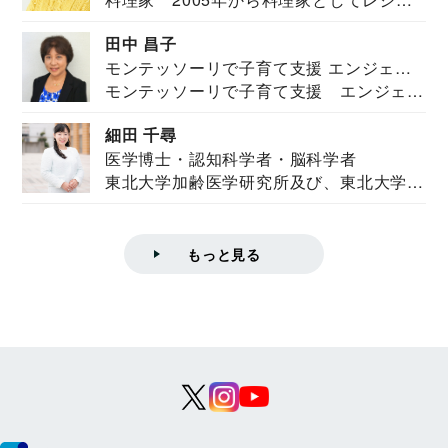
を紹介。東...
田中 昌子
モンテッソーリで子育て支援 エンジェル
モンテッソーリで子育て支援 エンジェル
ズハウス研究所所長
ズハウス研究...
細田 千尋
医学博士・認知科学者・脳科学者
東北大学加齢医学研究所及び、東北大学大
学院情報科学...
もっと見る