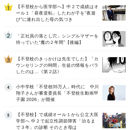
【不登校から医学部へ】中２で成績はオ
ール１「昼夜逆転」したわが子を”夜遊
び”に連れ出した母の気づき
「正社員の落とし穴」シングルマザーを
待っていた“魔の２年間”【後編】
【不登校のきっかけは先生でした】「カ
ウンセリングの時間」生徒の情報をバラ
したのは…《第２話》
小中学校「不登校35万人」時代に 中川
翔子さんが審査委員長「不登校生動画甲
子園 2026」が開催
【不登校】で成績オール１から公立大医
学部へ 中２で起立性調節障害「治るま
で３年」の診断 そのとき母は