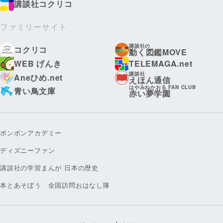
講談社コクリコ
ファミリーサイト
講談社の
コクリコ
動く図鑑MOVE
WEB げんき
TELEMAGA.net
講談社
Aneひめ.net
えほん通信
はやみねかおる FAN CLUB
青い鳥文庫
赤い夢学園
ボンボンアカデミー
ディズニーファン
講談社の学習まんが 日本の歴史
本とあそぼう 全国訪問おはなし隊