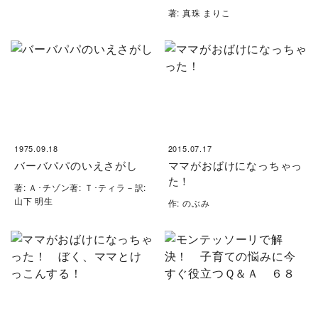
著: 真珠 まりこ
1975.09.18
2015.07.17
バーバパパのいえさがし
ママがおばけになっちゃっ
た！
著: Ａ･チゾン著: Ｔ･ティラ－訳:
山下 明生
作: のぶみ