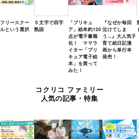
フリースクー
５文字で四字
「プリキュ
『なぜか毎回
ルという選択
熟語
ア」絵本約120
泣けてしま
点が電子書籍
う...』大人気子
化！ ママラ
育て絵日記漫
イター「プリ
画から単行本
キュア電子絵
発売！
本」を買って
みた！
コクリコ ファミリー
人気の記事・特集