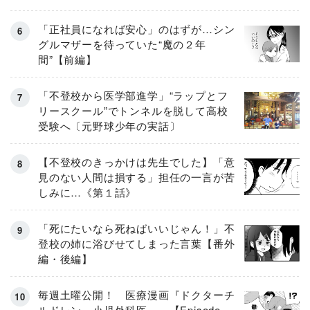
「正社員になれば安心」のはずが…シン
グルマザーを待っていた“魔の２年
間”【前編】
「不登校から医学部進学」“ラップとフ
リースクール”でトンネルを脱して高校
受験へ〔元野球少年の実話〕
【不登校のきっかけは先生でした】「意
見のない人間は損する」担任の一言が苦
しみに…《第１話》
「死にたいなら死ねばいいじゃん！」不
登校の姉に浴びせてしまった言葉【番外
編・後編】
毎週土曜公開！ 医療漫画『ドクターチ
ルドレン～小児外科医～』【Episode.