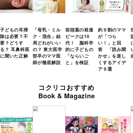
子どもの耳掃
「母乳・ミル
前頭葉の発達
約９割のママ
除は必要？不
ク・混合」結
ピークは10
が「つら
要？どうす
局どれがいい
代！ 脳科学
い！」と回
る？ 耳鼻科医
の？ 東大医学
的に子どもの
答 「読み聞
に聞いた正解
部卒のママ医
「ならいご
かせ」を楽し
師が徹底解説
と」を検証
くするアイデ
ア９選
コクリコおすすめ
Book & Magazine