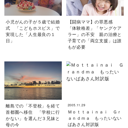
小児がんの子が５歳で結婚
【闘病ママ】の罪悪感
式 「こどもホスピス」で
「体験格差」「ヤングケア
実現した「人生最良の１
ラー」の不安 親の治療と
日」
子育ての「両立支援」は誰
もが必要
離島での「不登校」を経て
2005.11.29
Ｍｏｔｔａｉｎａｉ Ｇｒ
首都圏へ移住 「学校に行
ａｎｄｍａ もったいない
かない」を選んだ３兄妹と
ばあさん対訳版
母の今