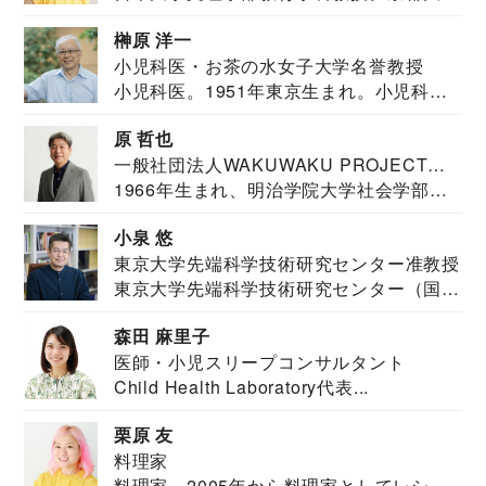
教育学部卒業...
榊原 洋一
小児科医・お茶の水女子大学名誉教授
小児科医。1951年東京生まれ。小児科
医。東京大学...
原 哲也
一般社団法人WAKUWAKU PROJECT
1966年生まれ、明治学院大学社会学部福
JAPAN代表・言語聴覚士・社会福祉士
祉学科卒業...
小泉 悠
東京大学先端科学技術研究センター准教授
東京大学先端科学技術研究センター（国際
安全保障構想...
森田 麻里子
医師・小児スリープコンサルタント
Child Health Laboratory代表...
栗原 友
料理家
料理家 2005年から料理家としてレシピ