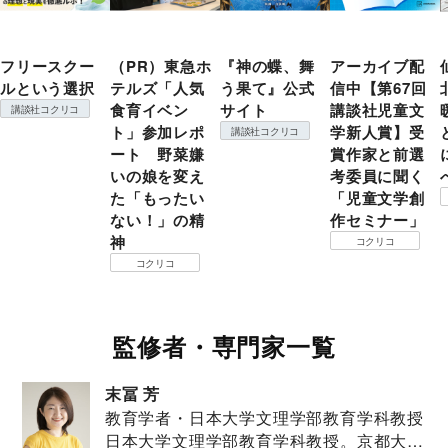
フリースクー
（PR）東急ホ
『神の蝶、舞
アーカイブ配
ルという選択
テルズ「人気
う果て』公式
信中【第67回
食育イベン
サイト
講談社児童文
講談社コクリコ
ト」参加レポ
学新人賞】受
講談社コクリコ
ート 野菜嫌
賞作家と前選
いの娘を変え
考委員に聞く
た「もったい
「児童文学創
ない！」の精
作セミナー」
神
コクリコ
コクリコ
監修者・専門家一覧
末冨 芳
教育学者・日本大学文理学部教育学科教授
日本大学文理学部教育学科教授。京都大学