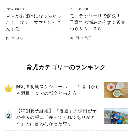
2017.09.14
2020.06.18
ママがおばけになっちゃっ
モンテッソーリで解決！
た！ ぼく、ママとけっこ
子育ての悩みに今すぐ役立
んする！
つＱ＆Ａ ６８
作: のぶみ
著: 田中 昌子
育児カテゴリーのランキング
離乳食初期スケジュール 「１週目から
４週目」までの献立と与え方
【特別養子縁組】 「養親」久保田智子
が生みの親に「産んでくれてありがと
う」とは言わなかったワケ