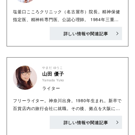
塩釜口こころクリニック（名古屋市）院長。精神保健
指定医、精神科専門医、公認心理師。 1984年三重県
生まれ。開業医の父と薬剤師の母のもとに育ち、南山
詳しい情報や関連記事
中学校・高等学校女子部、藤田医科大学医学部卒業。
勤務医時代はアルコール依存症など多くの患者と向き
合う。 発達ユニークな娘２人をシングルで育てる母で
もあり、長女の不登校と発達障害の診断をきっかけ
に、「同じような悩みをもつ親子の支えになりたい」
やまだ ゆうこ
山田 優子
と2021年に塩釜口こころクリニックを開業。開業直後
Yamada Yuko
から予約が殺到し、現在も月に約400人の親子を診
ライター
察。これまで延べ５万人以上の診療に携わる。 患者や
その保護者からは「同じ母親としての言葉に救われ
フリーライター。神奈川出身。1980年生まれ。新卒で
た」「子育てに希望が持てた」「先生に会うと安心す
百貨店内の旅行会社に就職。その後、拠点を大阪に移
る」といった声が多く寄せられ、「生きる勇気をもら
し、さまざまな業界を経て、2018年にフリーランスへ
えた」と涙を流す患者さんも多い。 主な著書に『児童
詳しい情報や関連記事
転向。 現在は、ビジネス系の取材記事制作を中心に活
精神科医が「子育てが不安なお母さん」に伝えたい
動中。１児の母。