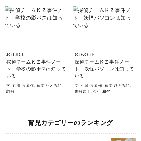
2019.03.14
2016.03.10
探偵チームＫＺ事件ノー
探偵チームＫＺ事件ノー
ト 学校の影ボスは知って
ト 妖怪パソコンは知って
いる
いる
文: 住滝 良原作: 藤本 ひとみ絵:
文: 住滝 良原作: 藤本 ひとみ絵:
駒形
駒形装丁: 久住 和代
育児カテゴリーのランキング