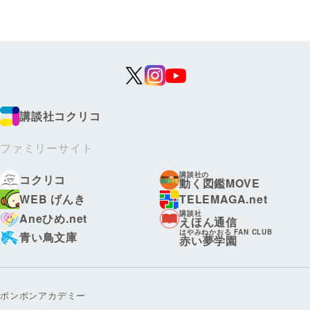
講談社コクリコ
ファミリーサイト
講談社の
コクリコ
動く図鑑MOVE
WEB げんき
TELEMAGA.net
講談社
Aneひめ.net
えほん通信
はやみねかおる FAN CLUB
青い鳥文庫
赤い夢学園
ボンボンアカデミー