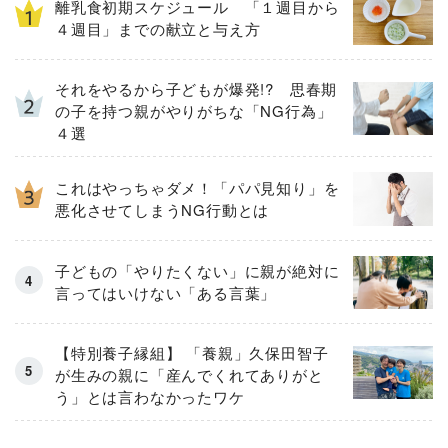
離乳食初期スケジュール 「１週目から
４週目」までの献立と与え方
それをやるから子どもが爆発!? 思春期
の子を持つ親がやりがちな「NG行為」
４選
これはやっちゃダメ！「パパ見知り」を
悪化させてしまうNG行動とは
子どもの「やりたくない」に親が絶対に
言ってはいけない「ある言葉」
【特別養子縁組】 「養親」久保田智子
が生みの親に「産んでくれてありがと
う」とは言わなかったワケ