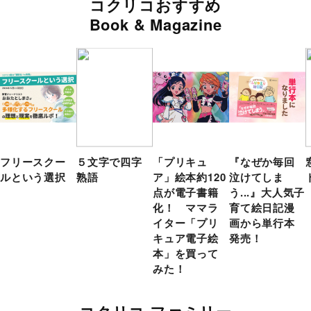
コクリコおすすめ
Book & Magazine
フリースクー
５文字で四字
「プリキュ
『なぜか毎回
ルという選択
熟語
ア」絵本約120
泣けてしま
点が電子書籍
う...』大人気子
化！ ママラ
育て絵日記漫
イター「プリ
画から単行本
キュア電子絵
発売！
本」を買って
みた！