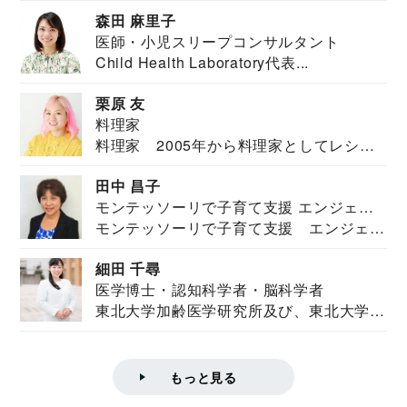
安全保障構想...
森田 麻里子
医師・小児スリープコンサルタント
Child Health Laboratory代表...
栗原 友
料理家
料理家 2005年から料理家としてレシピ
を紹介。東...
田中 昌子
モンテッソーリで子育て支援 エンジェル
モンテッソーリで子育て支援 エンジェル
ズハウス研究所所長
ズハウス研究...
細田 千尋
医学博士・認知科学者・脳科学者
東北大学加齢医学研究所及び、東北大学大
学院情報科学...
もっと見る