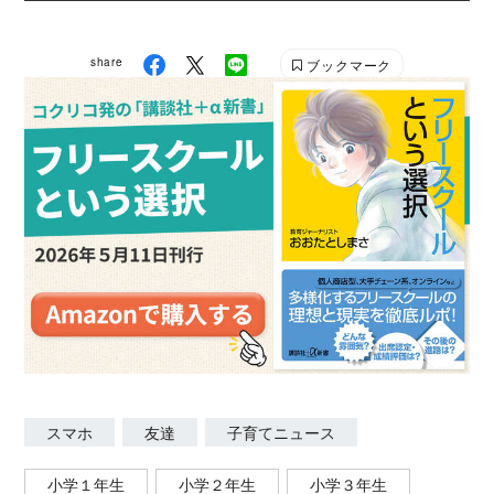
子どもが本当に思っていること』、2025年８月22日
発売予定『児童精神科医が子どもに関わるすべての人
に伝えたい「発達ユニークな子」が思っていること』
share
ブックマーク
（共に日本実業出版社） YouTube「精神科医さわの
幸せの処方箋」（登録者10万人超）や、Voicyでの毎
朝の音声配信も好評で、「子育てや生きるのがラクに
なった」と幅広い層に支持されている。 塩釜口こころ
クリニック https://shiogamakokoro.com/ 精神科医
さわHP https://dr-sawa.net/
スマホ
友達
子育てニュース
小学１年生
小学２年生
小学３年生