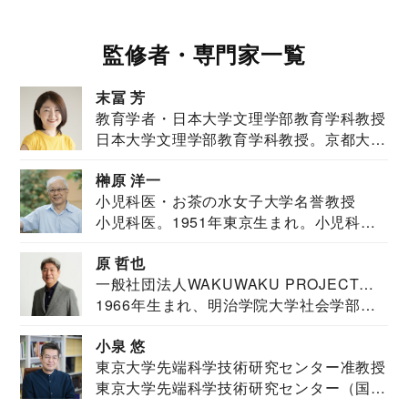
監修者・専門家一覧
末冨 芳
教育学者・日本大学文理学部教育学科教授
日本大学文理学部教育学科教授。京都大学
教育学部卒業...
榊原 洋一
小児科医・お茶の水女子大学名誉教授
小児科医。1951年東京生まれ。小児科
医。東京大学...
原 哲也
一般社団法人WAKUWAKU PROJECT
1966年生まれ、明治学院大学社会学部福
JAPAN代表・言語聴覚士・社会福祉士
祉学科卒業...
小泉 悠
東京大学先端科学技術研究センター准教授
東京大学先端科学技術研究センター（国際