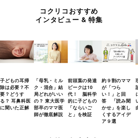
コクリコおすすめ
インタビュー & 特集
子どもの耳掃
「母乳・ミル
前頭葉の発達
約９割のママ
除は必要？不
ク・混合」結
ピークは10
が「つら
要？どうす
局どれがいい
代！ 脳科学
い！」と回
る？ 耳鼻科医
の？ 東大医学
的に子どもの
答 「読み聞
に聞いた正解
部卒のママ医
「ならいご
かせ」を楽し
師が徹底解説
と」を検証
くするアイデ
ア９選