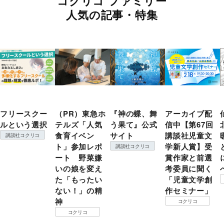
コクリコ ファミリー
人気の記事・特集
フリースクー
（PR）東急ホ
『神の蝶、舞
アーカイブ配
ルという選択
テルズ「人気
う果て』公式
信中【第67回
食育イベン
サイト
講談社児童文
講談社コクリコ
ト」参加レポ
学新人賞】受
講談社コクリコ
ート 野菜嫌
賞作家と前選
いの娘を変え
考委員に聞く
た「もったい
「児童文学創
ない！」の精
作セミナー」
神
コクリコ
コクリコ