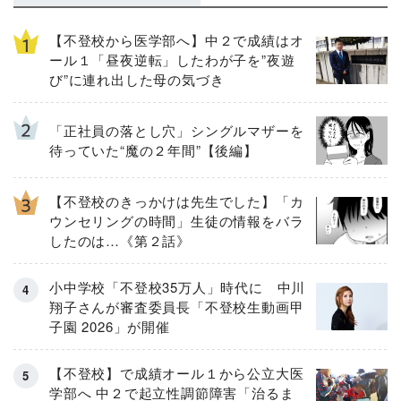
【不登校から医学部へ】中２で成績はオ
ール１「昼夜逆転」したわが子を”夜遊
び”に連れ出した母の気づき
「正社員の落とし穴」シングルマザーを
待っていた“魔の２年間”【後編】
【不登校のきっかけは先生でした】「カ
ウンセリングの時間」生徒の情報をバラ
したのは…《第２話》
小中学校「不登校35万人」時代に 中川
翔子さんが審査委員長「不登校生動画甲
子園 2026」が開催
【不登校】で成績オール１から公立大医
学部へ 中２で起立性調節障害「治るま