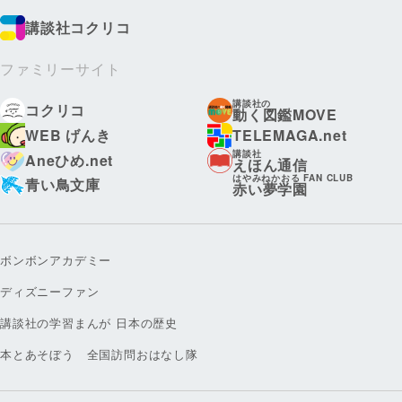
講談社コクリコ
ファミリーサイト
講談社の
コクリコ
動く図鑑MOVE
WEB げんき
TELEMAGA.net
講談社
Aneひめ.net
えほん通信
はやみねかおる FAN CLUB
青い鳥文庫
赤い夢学園
ボンボンアカデミー
ディズニーファン
講談社の学習まんが 日本の歴史
本とあそぼう 全国訪問おはなし隊