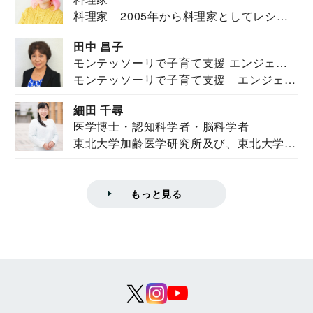
料理家 2005年から料理家としてレシピ
を紹介。東...
田中 昌子
モンテッソーリで子育て支援 エンジェル
モンテッソーリで子育て支援 エンジェル
ズハウス研究所所長
ズハウス研究...
細田 千尋
医学博士・認知科学者・脳科学者
東北大学加齢医学研究所及び、東北大学大
学院情報科学...
もっと見る