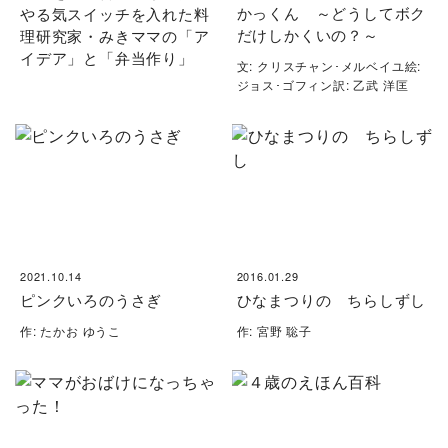
かっくん ～どうしてボク
やる気スイッチを入れた料
だけしかくいの？～
理研究家・みきママの「ア
イデア」と「弁当作り」
文: クリスチャン･メルベイユ絵:
ジョス･ゴフィン訳: 乙武 洋匡
2021.10.14
2016.01.29
ピンクいろのうさぎ
ひなまつりの ちらしずし
作: たかお ゆうこ
作: 宮野 聡子