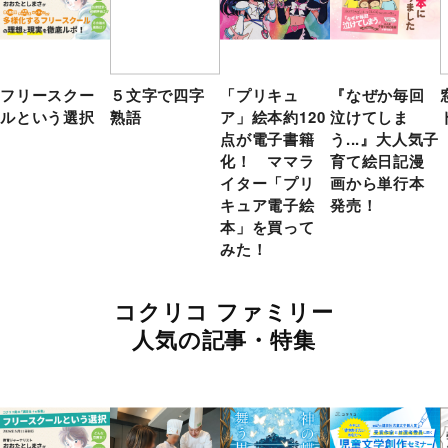
フリースクー
５文字で四字
「プリキュ
『なぜか毎回
ルという選択
熟語
ア」絵本約120
泣けてしま
点が電子書籍
う...』大人気子
化！ ママラ
育て絵日記漫
イター「プリ
画から単行本
キュア電子絵
発売！
本」を買って
みた！
コクリコ ファミリー
人気の記事・特集