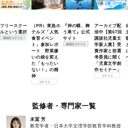
フリースクー
（PR）東急ホ
『神の蝶、舞
アーカイブ配
ルという選択
テルズ「人気
う果て』公式
信中【第67回
食育イベン
サイト
講談社児童文
講談社コクリコ
ト」参加レポ
学新人賞】受
講談社コクリコ
ート 野菜嫌
賞作家と前選
いの娘を変え
考委員に聞く
た「もったい
「児童文学創
ない！」の精
作セミナー」
神
コクリコ
コクリコ
監修者・専門家一覧
末冨 芳
教育学者・日本大学文理学部教育学科教授