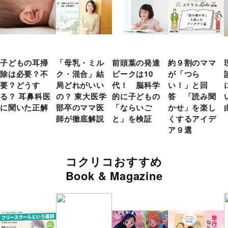
子どもの耳掃
「母乳・ミル
前頭葉の発達
約９割のママ
除は必要？不
ク・混合」結
ピークは10
が「つら
要？どうす
局どれがいい
代！ 脳科学
い！」と回
る？ 耳鼻科医
の？ 東大医学
的に子どもの
答 「読み聞
に聞いた正解
部卒のママ医
「ならいご
かせ」を楽し
師が徹底解説
と」を検証
くするアイデ
ア９選
コクリコおすすめ
Book & Magazine