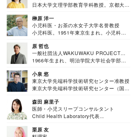
日本大学文理学部教育学科教授。京都大学
教育学部卒業...
榊原 洋一
小児科医・お茶の水女子大学名誉教授
小児科医。1951年東京生まれ。小児科
医。東京大学...
原 哲也
一般社団法人WAKUWAKU PROJECT
1966年生まれ、明治学院大学社会学部福
JAPAN代表・言語聴覚士・社会福祉士
祉学科卒業...
小泉 悠
東京大学先端科学技術研究センター准教授
東京大学先端科学技術研究センター（国際
安全保障構想...
森田 麻里子
医師・小児スリープコンサルタント
Child Health Laboratory代表...
栗原 友
料理家