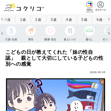
マイページ
講談社
コクリコ
0
1
2
3
4
5
6
歳
歳
歳
歳
歳
歳
歳
妊娠・出産
育児
健康・安全
食とレシピ
暮らし
絵本・
こどもの日が教えてくれた「妹の性自
認」 親として大切にしている子どもの性
別への感覚
2026.05.05