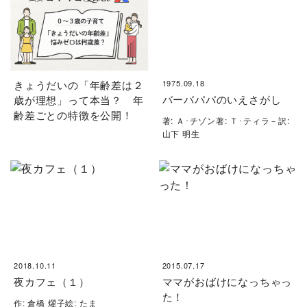
きょうだいの「年齢差は２
1975.09.18
バーバパパのいえさがし
歳が理想」って本当？ 年
齢差ごとの特徴を公開！
著: Ａ･チゾン著: Ｔ･ティラ－訳:
山下 明生
2018.10.11
2015.07.17
夜カフェ（１）
ママがおばけになっちゃっ
た！
作: 倉橋 燿子絵: たま