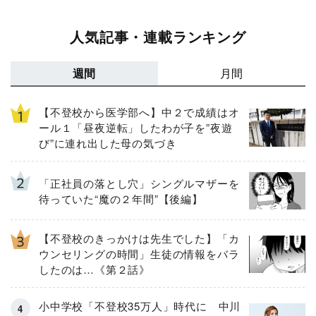
人気記事・連載ランキング
週間
月間
【不登校から医学部へ】中２で成績はオ
ール１「昼夜逆転」したわが子を”夜遊
び”に連れ出した母の気づき
「正社員の落とし穴」シングルマザーを
待っていた“魔の２年間”【後編】
【不登校のきっかけは先生でした】「カ
ウンセリングの時間」生徒の情報をバラ
したのは…《第２話》
小中学校「不登校35万人」時代に 中川