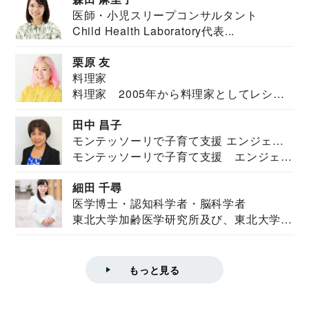
医師・小児スリープコンサルタント
Child Health Laboratory代表...
栗原 友
料理家
料理家 2005年から料理家としてレシピ
を紹介。東...
田中 昌子
モンテッソーリで子育て支援 エンジェル
モンテッソーリで子育て支援 エンジェル
ズハウス研究所所長
ズハウス研究...
細田 千尋
医学博士・認知科学者・脳科学者
東北大学加齢医学研究所及び、東北大学大
学院情報科学...
もっと見る