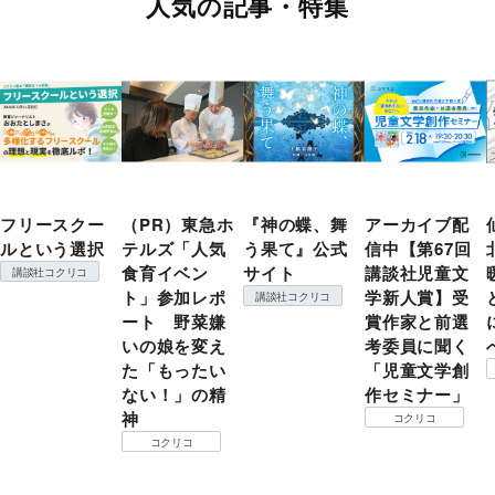
人気の記事・特集
フリースクー
（PR）東急ホ
『神の蝶、舞
アーカイブ配
ルという選択
テルズ「人気
う果て』公式
信中【第67回
食育イベン
サイト
講談社児童文
講談社コクリコ
ト」参加レポ
学新人賞】受
講談社コクリコ
ート 野菜嫌
賞作家と前選
いの娘を変え
考委員に聞く
た「もったい
「児童文学創
ない！」の精
作セミナー」
神
コクリコ
コクリコ