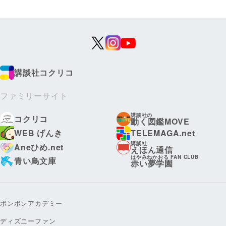
講談社コクリコ
ファミリーサイト
講談社の
コクリコ
動く図鑑MOVE
WEB げんき
TELEMAGA.net
講談社
Aneひめ.net
えほん通信
はやみねかおる FAN CLUB
青い鳥文庫
赤い夢学園
ボンボンアカデミー
ディズニーファン