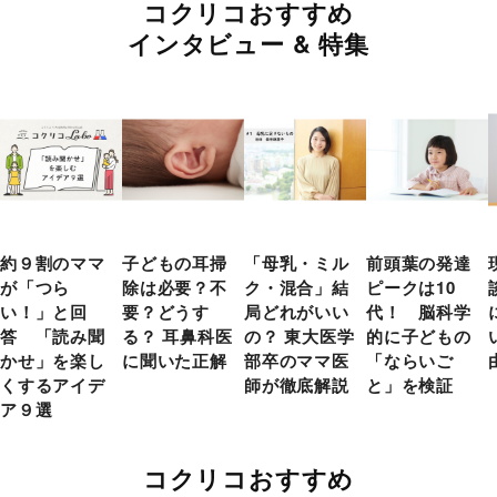
コクリコおすすめ
インタビュー & 特集
約９割のママ
子どもの耳掃
「母乳・ミル
前頭葉の発達
が「つら
除は必要？不
ク・混合」結
ピークは10
い！」と回
要？どうす
局どれがいい
代！ 脳科学
答 「読み聞
る？ 耳鼻科医
の？ 東大医学
的に子どもの
かせ」を楽し
に聞いた正解
部卒のママ医
「ならいご
くするアイデ
師が徹底解説
と」を検証
ア９選
コクリコおすすめ