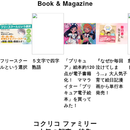
Book & Magazine
フリースクー
５文字で四字
「プリキュ
『なぜか毎回
ルという選択
熟語
ア」絵本約120
泣けてしま
点が電子書籍
う...』大人気子
化！ ママラ
育て絵日記漫
イター「プリ
画から単行本
キュア電子絵
発売！
本」を買って
みた！
コクリコ ファミリー