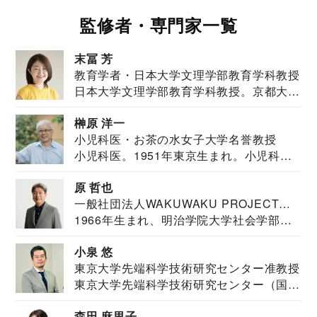
監修者・専門家一覧
末冨 芳
教育学者・日本大学文理学部教育学科教授
日本大学文理学部教育学科教授。京都大学
教育学部卒業...
榊原 洋一
小児科医・お茶の水女子大学名誉教授
小児科医。1951年東京生まれ。小児科
医。東京大学...
原 哲也
一般社団法人WAKUWAKU PROJECT
1966年生まれ、明治学院大学社会学部福
JAPAN代表・言語聴覚士・社会福祉士
祉学科卒業...
小泉 悠
東京大学先端科学技術研究センター准教授
東京大学先端科学技術研究センター（国際
安全保障構想...
森田 麻里子