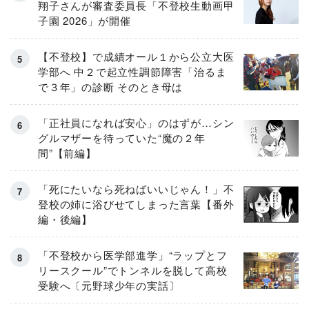
翔子さんが審査委員長「不登校生動画甲
子園 2026」が開催
【不登校】で成績オール１から公立大医
学部へ 中２で起立性調節障害「治るま
で３年」の診断 そのとき母は
「正社員になれば安心」のはずが…シン
グルマザーを待っていた“魔の２年
間”【前編】
「死にたいなら死ねばいいじゃん！」不
登校の姉に浴びせてしまった言葉【番外
編・後編】
「不登校から医学部進学」“ラップとフ
リースクール”でトンネルを脱して高校
受験へ〔元野球少年の実話〕