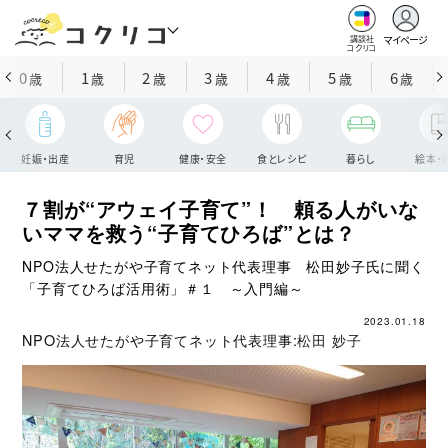
マイページ
講談社
コクリコ
0
1
2
3
4
5
6
歳
歳
歳
歳
歳
歳
歳
妊娠・出産
育児
健康・安全
食とレシピ
暮らし
絵本・
７割が“アウェイ子育て”！ 頼る人がいな
いママを救う“子育てひろば”とは？
NPO法人せたがや子育てネット代表理事 松田妙子氏に聞く
「子育てひろば活用術」＃１ ～入門編～
2023.01.18
NPO法人せたがや子育てネット代表理事:
松田 妙子