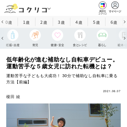
マイページ
講談社
コクリコ
0
1
2
3
4
5
6
歳
歳
歳
歳
歳
歳
歳
妊娠・出産
育児
健康・安全
食とレシピ
暮らし
絵本・
低年齢化が進む補助なし自転車デビュー。
運動苦手な５歳女児に訪れた転機とは？
運動苦手な子どもも大成功！ 30分で補助なし自転車に乗る
方法【前編】
2021.06.07
榎田 綾