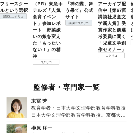
フリースクー
（PR）東急ホ
『神の蝶、舞
アーカイブ配
ルという選択
テルズ「人気
う果て』公式
信中【第67回
食育イベン
サイト
講談社児童文
講談社コクリコ
ト」参加レポ
学新人賞】受
講談社コクリコ
ート 野菜嫌
賞作家と前選
いの娘を変え
考委員に聞く
た「もったい
「児童文学創
ない！」の精
作セミナー」
神
コクリコ
コクリコ
監修者・専門家一覧
末冨 芳
教育学者・日本大学文理学部教育学科教授
日本大学文理学部教育学科教授。京都大学
教育学部卒業...
榊原 洋一