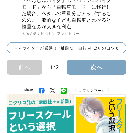
「へんしんバイク」の「バランスバイク
モード」から「自転車モード」に移行し
た場合、ペダルの重量分はアップするも
のの、一般的な子ども自転車と比べると
軽量なのが大きな利点
画像提供：ビタミンiファクトリー
ママライターが厳選！ “補助なし自転車”成功のコツ６
前へ
1/2
次へ
share
ブックマーク