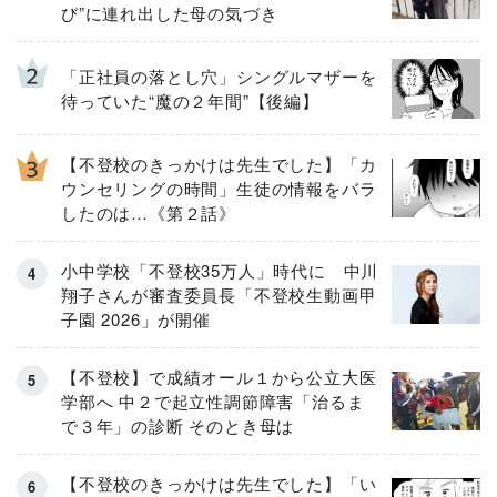
び”に連れ出した母の気づき
「正社員の落とし穴」シングルマザーを
待っていた“魔の２年間”【後編】
【不登校のきっかけは先生でした】「カ
ウンセリングの時間」生徒の情報をバラ
したのは…《第２話》
小中学校「不登校35万人」時代に 中川
翔子さんが審査委員長「不登校生動画甲
子園 2026」が開催
【不登校】で成績オール１から公立大医
学部へ 中２で起立性調節障害「治るま
で３年」の診断 そのとき母は
【不登校のきっかけは先生でした】「い