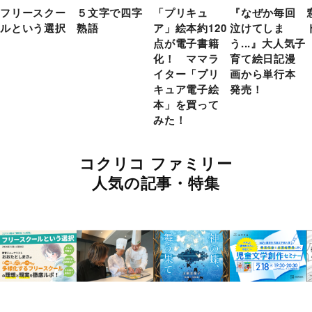
フリースクー
５文字で四字
「プリキュ
『なぜか毎回
ルという選択
熟語
ア」絵本約120
泣けてしま
点が電子書籍
う...』大人気子
化！ ママラ
育て絵日記漫
イター「プリ
画から単行本
キュア電子絵
発売！
本」を買って
みた！
コクリコ ファミリー
人気の記事・特集