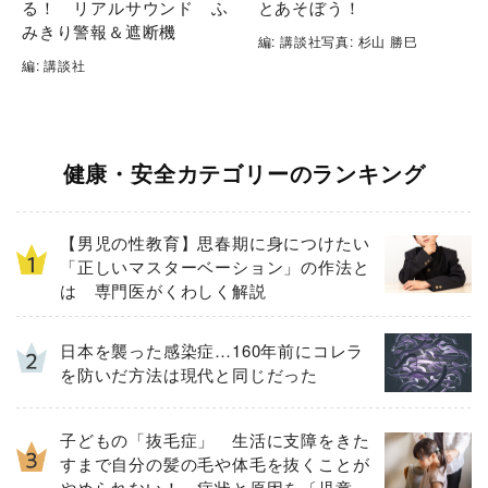
る！ リアルサウンド ふ
とあそぼう！
みきり警報＆遮断機
編: 講談社写真: 杉山 勝巳
編: 講談社
健康・安全カテゴリーのランキング
【男児の性教育】思春期に身につけたい
「正しいマスターベーション」の作法と
は 専門医がくわしく解説
日本を襲った感染症…160年前にコレラ
を防いだ方法は現代と同じだった
子どもの「抜毛症」 生活に支障をきた
すまで自分の髪の毛や体毛を抜くことが
やめられない！ 症状と原因を〔児童精