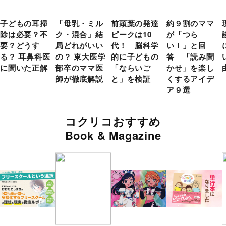
子どもの耳掃
「母乳・ミル
前頭葉の発達
約９割のママ
除は必要？不
ク・混合」結
ピークは10
が「つら
要？どうす
局どれがいい
代！ 脳科学
い！」と回
る？ 耳鼻科医
の？ 東大医学
的に子どもの
答 「読み聞
に聞いた正解
部卒のママ医
「ならいご
かせ」を楽し
師が徹底解説
と」を検証
くするアイデ
ア９選
コクリコおすすめ
Book & Magazine