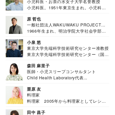
小児科医・お茶の水女子大学名誉教授
小児科医。1951年東京生まれ。小児科
医。東京大学...
原 哲也
一般社団法人WAKUWAKU PROJECT
1966年生まれ、明治学院大学社会学部福
JAPAN代表・言語聴覚士・社会福祉士
祉学科卒業...
小泉 悠
東京大学先端科学技術研究センター准教授
東京大学先端科学技術研究センター（国際
安全保障構想...
森田 麻里子
医師・小児スリープコンサルタント
Child Health Laboratory代表...
栗原 友
料理家
料理家 2005年から料理家としてレシピ
を紹介。東...
田中 昌子