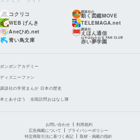
講談社の
コクリコ
動く図鑑MOVE
WEB げんき
TELEMAGA.net
講談社
Aneひめ.net
えほん通信
はやみねかおる FAN CLUB
青い鳥文庫
赤い夢学園
ボンボンアカデミー
ディズニーファン
講談社の学習まんが 日本の歴史
本とあそぼう 全国訪問おはなし隊
お問い合わせ
利用規約
広告掲載について
プライバシーポリシー
特定商取引法に基づく表記
取材・掲載の指針