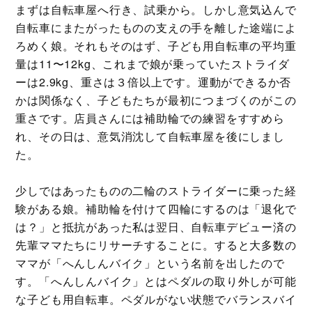
まずは自転車屋へ行き、試乗から。しかし意気込んで
自転車にまたがったものの支えの手を離した途端によ
ろめく娘。それもそのはず、子ども用自転車の平均重
量は11〜12kg、これまで娘が乗っていたストライダ
ーは2.9kg、重さは３倍以上です。運動ができるか否
かは関係なく、子どもたちが最初につまづくのがこの
重さです。店員さんには補助輪での練習をすすめら
れ、その日は、意気消沈して自転車屋を後にしまし
た。
少しではあったものの二輪のストライダーに乗った経
験がある娘。補助輪を付けて四輪にするのは「退化で
は？」と抵抗があった私は翌日、自転車デビュー済の
先輩ママたちにリサーチすることに。すると大多数の
ママが「へんしんバイク」という名前を出したので
す。「へんしんバイク」とはペダルの取り外しが可能
な子ども用自転車。ペダルがない状態でバランスバイ