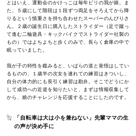
とはいえ、運動会のかけっこは毎年ビリの我が娘。ま
た、５歳にして階段は１段ずつ両足をそろえてから降
りるという慎重さを持ち合わせたスーパーのんびりさ
ん。２歳の誕生日に購入したストライダー（足で蹴っ
て進む二輪遊具・キックバイクでストライダー社製の
もの）ではよちよちと歩くのみで、長らく倉庫の中で
眠っていました。
我が子の特性を鑑みると、いばらの道と覚悟はしてい
るものの、１歳半の次女を連れての練習はきついし、
自分の体力的にも長引く練習は勘弁。そこでどうにか
して成功への近道を知りたいと、まずは情報収集して
から、娘のチャレンジを応援することにしたのです。
「自転車は大は小を兼ねない」先輩ママの生
の声が決め手に