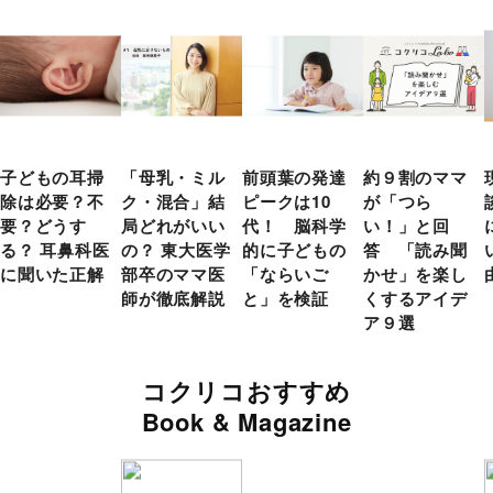
子どもの耳掃
「母乳・ミル
前頭葉の発達
約９割のママ
除は必要？不
ク・混合」結
ピークは10
が「つら
要？どうす
局どれがいい
代！ 脳科学
い！」と回
る？ 耳鼻科医
の？ 東大医学
的に子どもの
答 「読み聞
に聞いた正解
部卒のママ医
「ならいご
かせ」を楽し
師が徹底解説
と」を検証
くするアイデ
ア９選
コクリコおすすめ
Book & Magazine