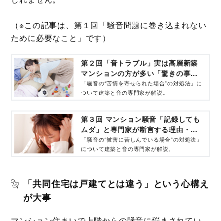
（※この記事は、第１回「騒音問題に巻き込まれない
ために必要なこと」です）
第２回「音トラブル」実は高層新築
マンションの方が多い「驚きの事
実」…共同住宅の騒音問題・専門家
「騒音の“苦情を寄せられた場合”の対処法」に
ついて建築と音の専門家が解説。
に「苦情対策」を聞いた
第３回 マンション騒音「記録しても
ムダ」と専門家が断言する理由・対
策を解説
「騒音の“被害に苦しんでいる場合”の対処法」
について建築と音の専門家が解説。
「共同住宅は戸建てとは違う」という心構え
が大事
マンション住まいで上階からの騒音に悩まされてい