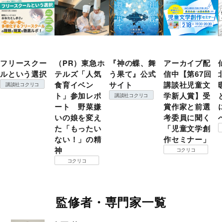
フリースクー
（PR）東急ホ
『神の蝶、舞
アーカイブ配
ルという選択
テルズ「人気
う果て』公式
信中【第67回
食育イベン
サイト
講談社児童文
講談社コクリコ
ト」参加レポ
学新人賞】受
講談社コクリコ
ート 野菜嫌
賞作家と前選
いの娘を変え
考委員に聞く
た「もったい
「児童文学創
ない！」の精
作セミナー」
神
コクリコ
コクリコ
監修者・専門家一覧