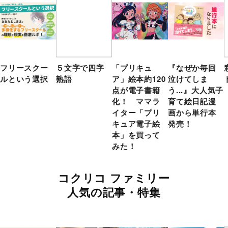
フリースクー
５文字で四字
「プリキュ
『なぜか毎回
ルという選択
熟語
ア」絵本約120
泣けてしま
点が電子書籍
う...』大人気子
化！ ママラ
育て絵日記漫
イター「プリ
画から単行本
キュア電子絵
発売！
本」を買って
みた！
コクリコ ファミリー
人気の記事・特集