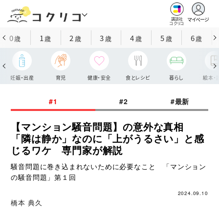
マイページ
講談社
コクリコ
0
1
2
3
4
5
6
歳
歳
歳
歳
歳
歳
歳
妊娠・出産
育児
健康・安全
食とレシピ
暮らし
絵本・
#1
#2
#最新
【マンション騒音問題】の意外な真相
「隣は静か」なのに「上がうるさい」と感
じるワケ 専門家が解説
騒音問題に巻き込まれないために必要なこと 「マンション
の騒音問題」第１回
2024.09.10
橋本 典久