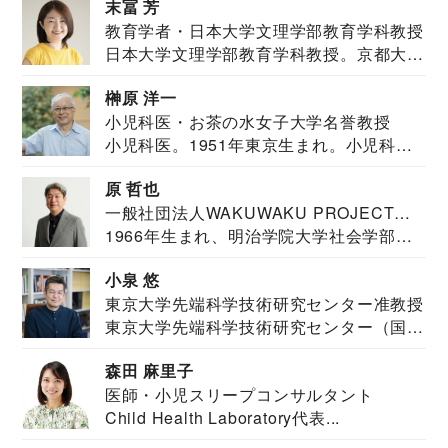
末冨 芳
教育学者・日本大学文理学部教育学科教授
日本大学文理学部教育学科教授。京都大学
教育学部卒業...
榊原 洋一
小児科医・お茶の水女子大学名誉教授
小児科医。1951年東京生まれ。小児科
医。東京大学...
原 哲也
一般社団法人WAKUWAKU PROJECT
1966年生まれ、明治学院大学社会学部福
JAPAN代表・言語聴覚士・社会福祉士
祉学科卒業...
小泉 悠
東京大学先端科学技術研究センター准教授
東京大学先端科学技術研究センター（国際
安全保障構想...
森田 麻里子
医師・小児スリープコンサルタント
Child Health Laboratory代表...