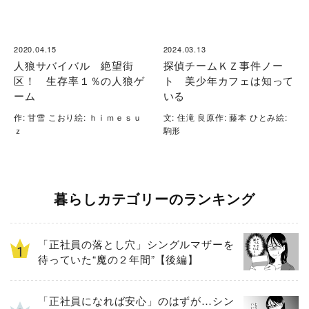
2020.04.15
2024.03.13
人狼サバイバル 絶望街
探偵チームＫＺ事件ノー
区！ 生存率１％の人狼ゲ
ト 美少年カフェは知って
ーム
いる
作: 甘雪 こおり絵: ｈｉｍｅｓｕ
文: 住滝 良原作: 藤本 ひとみ絵:
ｚ
駒形
暮らしカテゴリーのランキング
「正社員の落とし穴」シングルマザーを
待っていた“魔の２年間”【後編】
「正社員になれば安心」のはずが…シン