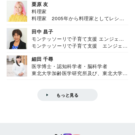
栗原 友
料理家
料理家 2005年から料理家としてレシピ
を紹介。東...
田中 昌子
モンテッソーリで子育て支援 エンジェル
モンテッソーリで子育て支援 エンジェル
ズハウス研究所所長
ズハウス研究...
細田 千尋
医学博士・認知科学者・脳科学者
東北大学加齢医学研究所及び、東北大学大
学院情報科学...
もっと見る