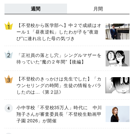
週間
月間
【不登校から医学部へ】中２で成績はオ
ール１「昼夜逆転」したわが子を”夜遊
び”に連れ出した母の気づき
「正社員の落とし穴」シングルマザーを
待っていた“魔の２年間”【後編】
【不登校のきっかけは先生でした】「カ
ウンセリングの時間」生徒の情報をバラ
したのは…《第２話》
小中学校「不登校35万人」時代に 中川
翔子さんが審査委員長「不登校生動画甲
子園 2026」が開催