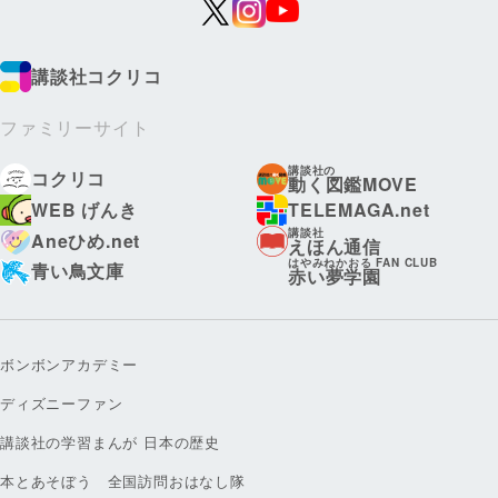
講談社コクリコ
ファミリーサイト
講談社の
コクリコ
動く図鑑MOVE
WEB げんき
TELEMAGA.net
講談社
Aneひめ.net
えほん通信
はやみねかおる FAN CLUB
青い鳥文庫
赤い夢学園
ボンボンアカデミー
ディズニーファン
講談社の学習まんが 日本の歴史
本とあそぼう 全国訪問おはなし隊