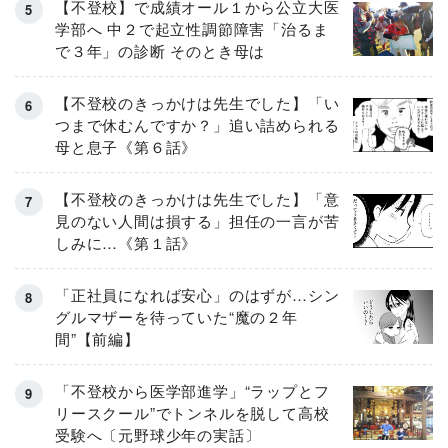
【不登校】で成績オール１から公立大医
学部へ 中２で起立性調節障害「治るま
で３年」の診断 そのとき母は
【不登校のきっかけは先生でした】「い
つまで休むんですか？」追い詰められる
母と息子《第６話》
【不登校のきっかけは先生でした】「意
見のない人間は損する」担任の一言が苦
しみに…《第１話》
「正社員になれば安心」のはずが…シン
グルマザーを待っていた“魔の２年
間”【前編】
「不登校から医学部進学」“ラップとフ
リースクール”でトンネルを脱して高校
受験へ〔元野球少年の実話〕