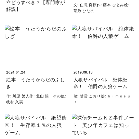
立どうすべき？【専門家が
文: 住滝 良原作: 藤本 ひとみ絵:
解説】
茶乃 ひなの
2024.01.24
2019.06.13
絵本 うたうからだのふし
人狼サバイバル 絶体絶
ぎ
命！ 伯爵の人狼ゲーム
作: 川原 繁人作: 北山 陽一その他:
著: 甘雪 こおり絵: ｈｉｍｅｓｕ
牧村 久実
ｚ