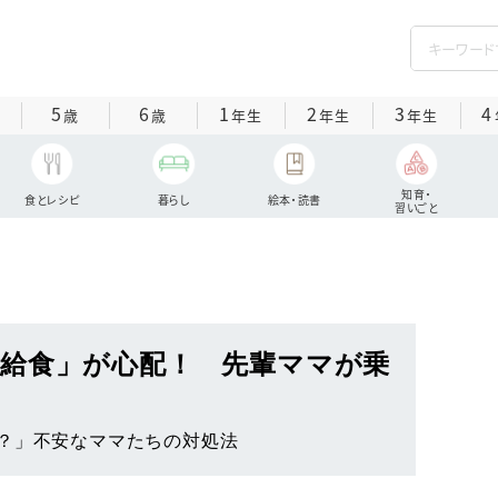
5
6
1
2
3
4
歳
歳
年生
年生
年生
知育・
食とレシピ
暮らし
絵本・読書
習いごと
給食」が心配！ 先輩ママが乗
？」不安なママたちの対処法