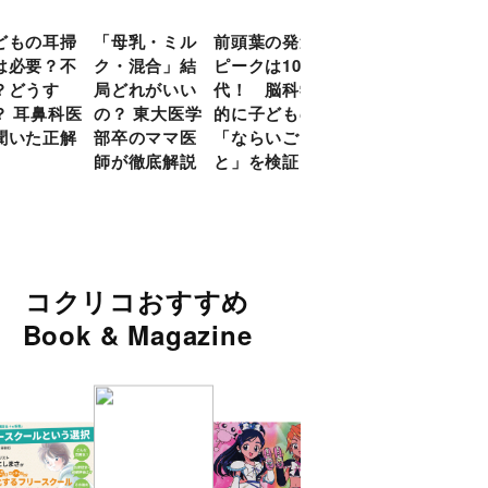
どもの耳掃
「母乳・ミル
前頭葉の発達
約９割のママ
現役
は必要？不
ク・混合」結
ピークは10
が「つら
談員
？どうす
局どれがいい
代！ 脳科学
い！」と回
に偏
？ 耳鼻科医
の？ 東大医学
的に子どもの
答 「読み聞
い」
聞いた正解
部卒のママ医
「ならいご
かせ」を楽し
由
師が徹底解説
と」を検証
くするアイデ
ア９選
コクリコおすすめ
Book & Magazine