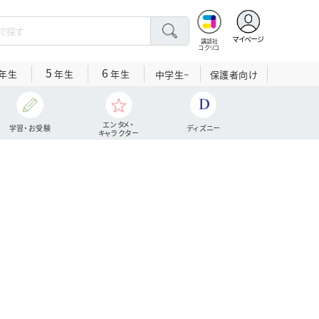
マイページ
講談社
コクリコ
5
6
年生
年生
年生
中学生~
保護者向け
エンタメ・
学習・お受験
ディズニー
キャラクター