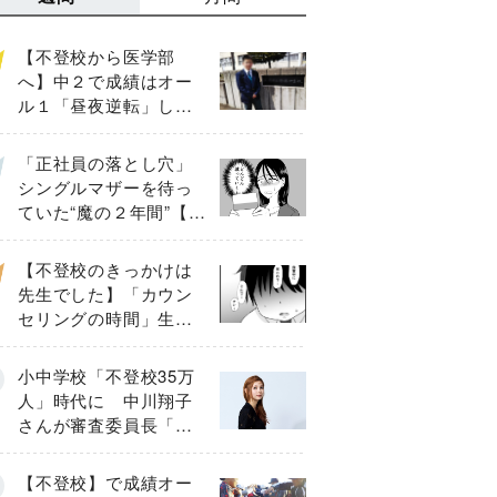
【不登校から医学部
へ】中２で成績はオー
ル１「昼夜逆転」した
わが子を”夜遊び”に連れ
出した母の気づき
「正社員の落とし穴」
シングルマザーを待っ
ていた“魔の２年間”【後
編】
【不登校のきっかけは
先生でした】「カウン
セリングの時間」生徒
の情報をバラしたの
は…《第２話》
小中学校「不登校35万
人」時代に 中川翔子
さんが審査委員長「不
登校生動画甲子園
2026」が開催
【不登校】で成績オー