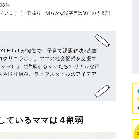
08件
しています（一部抜粋・明らかな誤字等は修正のうえ記
STYLE.Labが協働で、子育て課題解決×読書
コクリコラボ」。ママの社会復帰を支援す
エニママ）」で活躍するママたちのリアルな声
スや取り組み、ライフスタイルのアイデア
しているママは４割弱