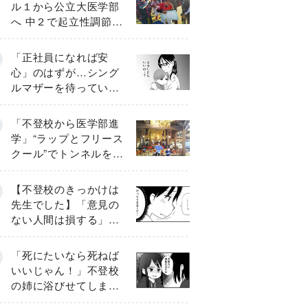
ル１から公立大医学部
へ 中２で起立性調節障
害「治るまで３年」の
診断 そのとき母は
「正社員になれば安
心」のはずが…シング
ルマザーを待ってい
た“魔の２年間”【前編】
「不登校から医学部進
学」“ラップとフリース
クール”でトンネルを脱
して高校受験へ〔元野
球少年の実話〕
【不登校のきっかけは
先生でした】「意見の
ない人間は損する」担
任の一言が苦しみに…
《第１話》
「死にたいなら死ねば
いいじゃん！」不登校
の姉に浴びせてしまっ
た言葉【番外編・後