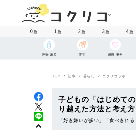
0
1
2
3
4
歳
歳
歳
歳
歳
妊娠・出産
育児
健康・安全
TOP
記事
暮らし
コクリコラボ
子どもの「はじめての
り越えた方法と考え方
「好き嫌いが多い」「食べきれる