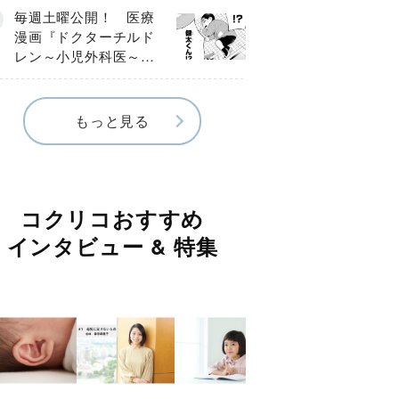
編】
毎週土曜公開！ 医療
漫画『ドクターチルド
レン～小児外科医～』
【Episode.４】
もっと見る
コクリコおすすめ
インタビュー & 特集