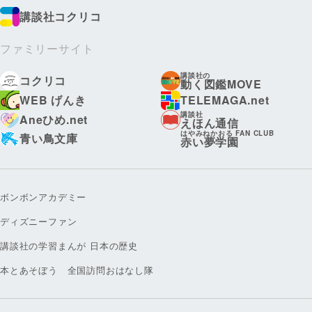
講談社コクリコ
ファミリーサイト
講談社の
コクリコ
動く図鑑MOVE
WEB げんき
TELEMAGA.net
講談社
Aneひめ.net
えほん通信
はやみねかおる FAN CLUB
青い鳥文庫
赤い夢学園
ボンボンアカデミー
ディズニーファン
講談社の学習まんが 日本の歴史
本とあそぼう 全国訪問おはなし隊