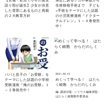
語り部が誕生】少女が決意
生体移植手術まで 子ども
した背景にあるものと両親
×手術をテーマにした話題
の２大教育方針
の小児医療漫画『ドクター
チルドレン』１～４巻発売
中！
パパと息子の「お受験」を
2021.03.10
めくって学べる！ はたら
テーマにした話題の小学校
く細胞 からだのしくみ
受験漫画『俺のお受験』１
～２巻発売中！
編: 講談社監: シリウス編集部監:
はたらく細胞製作委員会