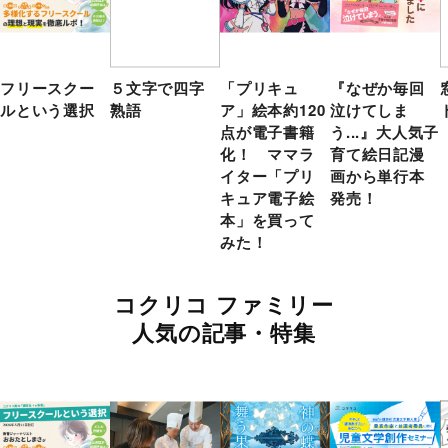
フリースクー
５文字で四字
「プリキュ
『なぜか毎回
ルという選択
熟語
ア」絵本約120
泣けてしま
点が電子書籍
う...』大人気子
化！ ママラ
育て絵日記漫
イター「プリ
画から単行本
キュア電子絵
発売！
本」を買って
みた！
コクリコ ファミリー
人気の記事・特集