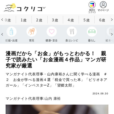
マイページ
講談社
コクリコ
0
1
2
3
4
5
6
歳
歳
歳
歳
歳
歳
歳
妊娠・出産
育児
健康・安全
食とレシピ
暮らし
絵本・
漫画だから「お金」がもっとわかる！ 親
子で読みたい「お金漫画４作品」マンガ研
究家が厳選
マンガナイト代表理事・山内康裕さんに聞く学べる漫画 ＃
２ お金が学べる漫画４選「税金で買った本」「ビリオネア
ガール」「インベスターZ」「望郷太郎」
2024.09.30
マンガナイト代表理事:
山内 康裕