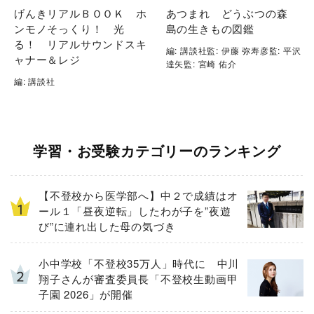
げんきリアルＢＯＯＫ ホ
あつまれ どうぶつの森
ンモノそっくり！ 光
島の生きもの図鑑
る！ リアルサウンドスキ
編: 講談社監: 伊藤 弥寿彦監: 平沢
ャナー＆レジ
達矢監: 宮崎 佑介
編: 講談社
学習・お受験カテゴリーのランキング
【不登校から医学部へ】中２で成績はオ
ール１「昼夜逆転」したわが子を”夜遊
び”に連れ出した母の気づき
小中学校「不登校35万人」時代に 中川
翔子さんが審査委員長「不登校生動画甲
子園 2026」が開催