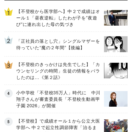
【不登校から医学部へ】中２で成績はオ
ール１「昼夜逆転」したわが子を”夜遊
び”に連れ出した母の気づき
「正社員の落とし穴」シングルマザーを
待っていた“魔の２年間”【後編】
【不登校のきっかけは先生でした】「カ
ウンセリングの時間」生徒の情報をバラ
したのは…《第２話》
小中学校「不登校35万人」時代に 中川
翔子さんが審査委員長「不登校生動画甲
子園 2026」が開催
【不登校】で成績オール１から公立大医
学部へ 中２で起立性調節障害「治るま