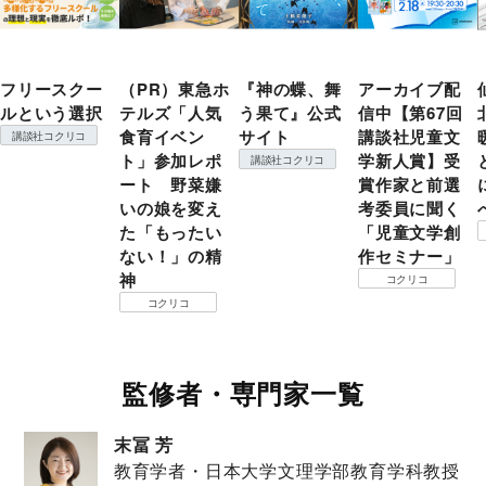
フリースクー
（PR）東急ホ
『神の蝶、舞
アーカイブ配
ルという選択
テルズ「人気
う果て』公式
信中【第67回
食育イベン
サイト
講談社児童文
講談社コクリコ
ト」参加レポ
学新人賞】受
講談社コクリコ
ート 野菜嫌
賞作家と前選
いの娘を変え
考委員に聞く
た「もったい
「児童文学創
ない！」の精
作セミナー」
神
コクリコ
コクリコ
監修者・専門家一覧
末冨 芳
教育学者・日本大学文理学部教育学科教授