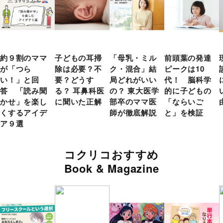
約９割のママ
子どもの耳掃
「母乳・ミル
前頭葉の発達
が「つら
除は必要？不
ク・混合」結
ピークは10
い！」と回
要？どうす
局どれがいい
代！ 脳科学
答 「読み聞
る？ 耳鼻科医
の？ 東大医学
的に子どもの
かせ」を楽し
に聞いた正解
部卒のママ医
「ならいご
くするアイデ
師が徹底解説
と」を検証
ア９選
コクリコおすすめ
Book & Magazine