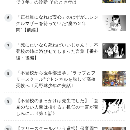
で３年」の診断 そのとき母は
「正社員になれば安心」のはずが…シン
グルマザーを待っていた“魔の２年
間”【前編】
「死にたいなら死ねばいいじゃん！」不
登校の姉に浴びせてしまった言葉【番外
編・後編】
「不登校から医学部進学」“ラップとフ
リースクール”でトンネルを脱して高校
受験へ〔元野球少年の実話〕
【不登校のきっかけは先生でした】「意
見のない人間は損する」担任の一言が苦
しみに…《第１話》
【フリースクールという選択】保育園で