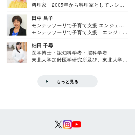
料理家 2005年から料理家としてレシピ
を紹介。東...
田中 昌子
モンテッソーリで子育て支援 エンジェル
モンテッソーリで子育て支援 エンジェル
ズハウス研究所所長
ズハウス研究...
細田 千尋
医学博士・認知科学者・脳科学者
東北大学加齢医学研究所及び、東北大学大
学院情報科学...
もっと見る