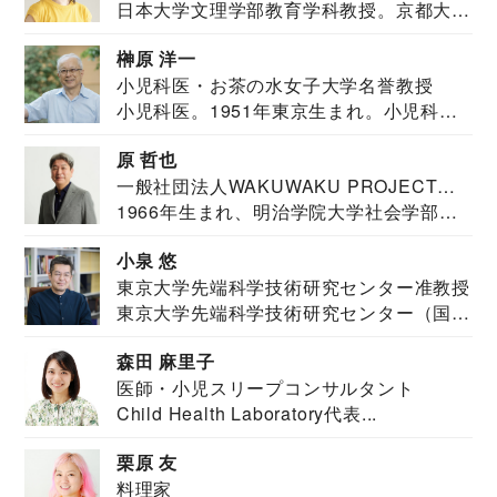
日本大学文理学部教育学科教授。京都大学
教育学部卒業...
榊原 洋一
小児科医・お茶の水女子大学名誉教授
小児科医。1951年東京生まれ。小児科
医。東京大学...
原 哲也
一般社団法人WAKUWAKU PROJECT
1966年生まれ、明治学院大学社会学部福
JAPAN代表・言語聴覚士・社会福祉士
祉学科卒業...
小泉 悠
東京大学先端科学技術研究センター准教授
東京大学先端科学技術研究センター（国際
安全保障構想...
森田 麻里子
医師・小児スリープコンサルタント
Child Health Laboratory代表...
栗原 友
料理家